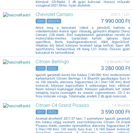
klímával. CD-Rádió. 2 db gyári kulccsal. Hosszú műszaki
vizsgával:2027.09-hó. Gyári alufelnik.
Chevrolet Camaro
Z28 5.7 LS1
7 990 000 Ft
2000
BENZIN
Nézd meg a bemutató videót a járműről, kattints a
videóbemutató ikonra! Igazi ritkaság, gyönyörű állapotú Chevy
Camaro Z28 eladó. Első tualjdonostól, garantáltan rozsda és
molesztálás-mentes. Garázsban tartott. Igényes típus
specifikus Borla kipufogórendszerrel, K&N légszűrővel.
Hibátlan bőr belső, könnyen levehető targa tetővel. Sperr difi,
sportfutómű, fantasztikus V8 hang LS1 motor. Összes gyári
kulcsával és tartozékával.
Citroen Berlingo
1.6 BlueHDi Feel
3 280 000 Ft
2016
DÍZEL
Igazolt, garantált kevés Km futású, (149.000- Km) rendszeresen
karbantartott Citroen Berlingo 1.6 BlueHDi gazdaságos Euro 6-
os 100 lóereős, alacsony fogyasztású (4.1 liter/100 Km) dízel
motorral, könnyen kapcsolható 5 sebességes kézi váltóval,
finom könnyű kuplunggal eladó. Könnyen pakolható, két oldalt
tolóajtós tiszta csomagtér és utastér cigimentesen. CD 2 év
friss műszaki vizsga. Tolatóradar, eredeti 2 db gyári kulccsal.
Citroen C4 Grand Picasso
1.6 BlueHDi
3 590 000 Ft
2017
DÍZEL
Azonnal átvehető! 2017.07 havi. 7 személyes! Igazolt, garantált
Km futású végig vezetett szervizkönyvves Citroen C4 Grand
Picasso eladó, csendes nyomatékos, alacsony fogyasztású (4-
5 liter/100 Km) 120 lóerős Euro 6-os 1.6 HDI Diesel motorral,
Start-Stop rendszerrel, 6 fokozatú manuális váltóval.