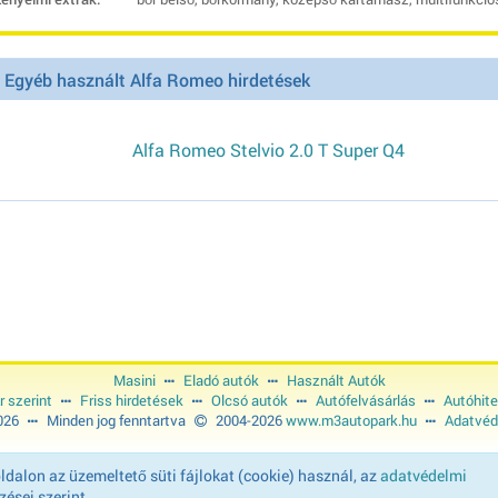
Egyéb használt Alfa Romeo hirdetések
Alfa Romeo Stelvio 2.0 T Super Q4
Masini
Eladó autók
Használt Autók
r szerint
Friss hirdetések
Olcsó autók
Autófelvásárlás
Autóhite
2026
Minden jog fenntartva
2004-2026
www.m3autopark.hu
Adatvéd
dalon az üzemeltető süti fájlokat (cookie) használ, az
adatvédelmi
ései szerint.