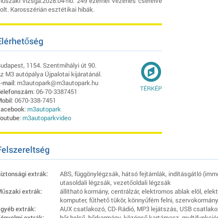
űszaki vizsga:2028.04-hó. 249 ezernél vezérlés cserélve
olt. Karosszérián esztétikai hibák.
Elérhetőség
udapest, 1154. Szentmihályi út 90.
z M3 autópálya Újpalotai kijáratánál.
-mail
: m3autopark@m3autopark.hu
TÉRKÉP
elefonszám
: 06-70-3387451
obil
: 0670-338-7451
acebook
:
m3autopark
outube
:
m3autoparkvideo
Felszereltség
iztonsági extrák:
ABS, függönylégzsák, hátsó fejtámlák, indításgátló (imm
utasoldali légzsák, vezetőoldali légzsák
űszaki extrák:
állítható kormány, centrálzár, elektromos ablak elöl, elek
komputer, fűthető tükör, könnyűfém felni, szervokormány
gyéb extrák:
AUX csatlakozó, CD-Rádió, MP3 lejátszás, USB csatlakoz
ényelmi extrák:
bőr belső, bőrkormány, középső kartámasz, multifunkció