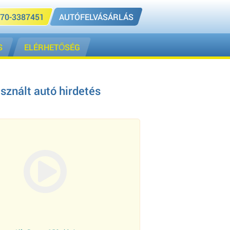
70-3387451
AUTÓFELVÁSÁRLÁS
S
ELÉRHETŐSÉG
sznált autó hirdetés