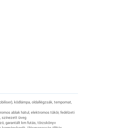
obiliser), ködlámpa, oldallégzsák, tempomat,
tromos ablak hátul, elektromos tükör, fedélzeti
, színezett üveg
ó, garantált km futás, törzskönyv
s kormánykerék, ülésmagasság állítás