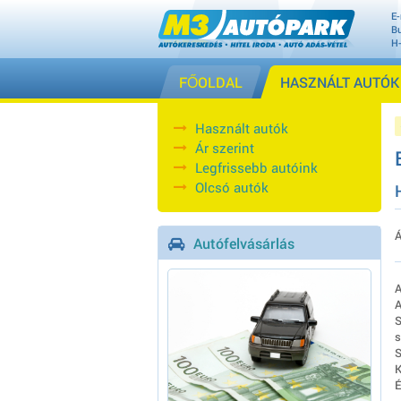
E-
Bu
H
FŐOLDAL
HASZNÁLT AUTÓK
Használt autók
Ár szerint
Legfrissebb autóink
Olcsó autók
Á
Autófelvásárlás
A
A
S
s
S
K
É