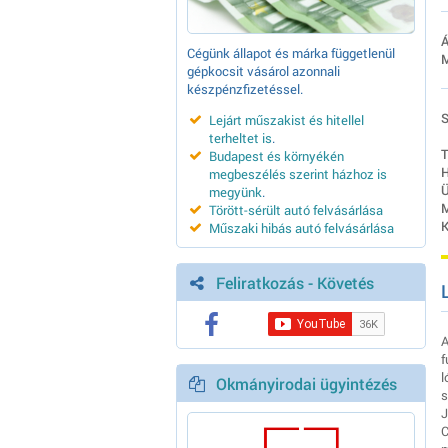
Á
Cégünk állapot és márka függetlenül
M
gépkocsit vásárol azonnali
készpénzfizetéssel.
S
Lejárt műszakist és hitellel
terheltet is
.
T
Budapest és környékén
H
megbeszélés szerint házhoz is
Ü
megyünk
.
M
Törött-sérült autó felvásárlása
K
Műszaki hibás autó felvásárlása
Feliratkozás - Követés
A
f
l
Okmányirodai ügyintézés
s
J
C