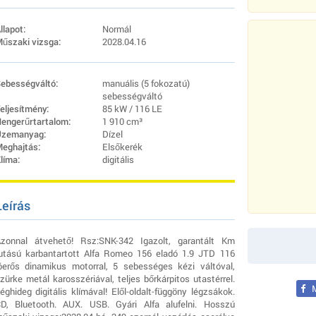
llapot:
Normál
űszaki vizsga:
2028.04.16
ebességváltó:
manuális (5 fokozatú)
sebességváltó
eljesítmény:
85 kW / 116 LE
engerűrtartalom:
1 910 cm³
zemanyag:
Dízel
eghajtás:
Elsőkerék
líma:
digitális
Leírás
zonnal átvehető! Rsz:SNK-342 Igazolt, garantált Km
utású karbantartott Alfa Romeo 156 eladó 1.9 JTD 116
óerős dinamikus motorral, 5 sebességes kézi váltóval,
zürke metál karosszériával, teljes bőrkárpitos utastérrel.
M
éghideg digitális klímával! Elől-oldalt-függöny légzsákok.
D, Bluetooth. AUX. USB. Gyári Alfa alufelni. Hosszú