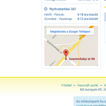
Nyitvatartási idő
Hétfő - Péntek:
9-18 óra között
Szombat - Vasárnap:
9-12 óra között
Főoldal
Használt autók
Á
M3 Autópark Kft. 
Az m3autopark.hu ol
szabályzat
rendelkez