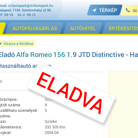
mail:
m3autopark@m3autopark.hu
TÉRKÉP
dapest, 1154. Szentmihályi út 90.
06
-P 09-18 Sz-V 09-12
AUTÓFELVÁSÁRLÁS
AUTÓHITEL
ÉRTÉKESÍTÉ
Vissza a listához
Eladó
Alfa Romeo 156
1.9 JTD Distinctive - Ha
Használtautó adatlap
ELADVA
r:
Eladva
lváztípus:
Sedan
jtók száma:
4
zállíthato személyek
5
záma:
zín:
Szürke
ilóméteróra:
333 305 Km
vjárat:
2004.04