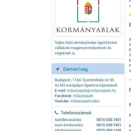
m
v
B
Teljes körű okmányirodai ügyintézést
A
vállalunk,magánszemélyeknek és
E
cégeknek is.
T
M
F
Elérhetőség
Y
Budapest, 1154. Szentmihályi út 90.
Az M3 autópálya Újpalotai kijáratánál.
E-mail
:
m3autopark@m3autopark.hu
Facebook
:
m3autopark
Youtube
:
m3autoparkvideo
B
Telefonszámok
M
Autófelvásárlás:
0670-338-7451
Autó értékesítés:
0670-338-7451
E
Hitelügyintézés:
0670-366-1345
K