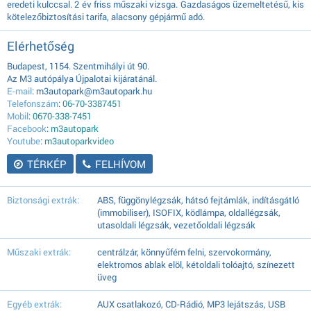
eredeti kulccsal. 2 év friss műszaki vizsga. Gazdaságos üzemeltetésű, kis
kötelezőbiztosítási tarifa, alacsony gépjármű adó.
Elérhetőség
Budapest, 1154. Szentmihályi út 90.
Az M3 autópálya Újpalotai kijáratánál.
E-mail
: m3autopark@m3autopark.hu
Telefonszám
:
06-70-3387451
Mobil
:
0670-338-7451
Facebook
:
m3autopark
Youtube
:
m3autoparkvideo
TÉRKÉP
FELHÍVOM
Biztonsági extrák:
ABS, függönylégzsák, hátsó fejtámlák, indításgátló
(immobiliser), ISOFIX, ködlámpa, oldallégzsák,
utasoldali légzsák, vezetőoldali légzsák
Műszaki extrák:
centrálzár, könnyűfém felni, szervokormány,
elektromos ablak elöl, kétoldali tolóajtó, színezett
üveg
Egyéb extrák:
AUX csatlakozó, CD-Rádió, MP3 lejátszás, USB