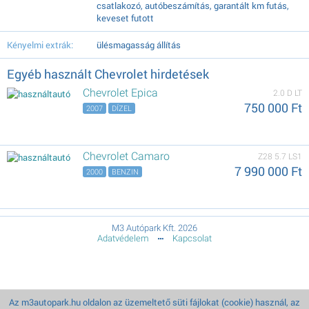
csatlakozó, autóbeszámítás, garantált km futás,
keveset futott
Kényelmi extrák:
ülésmagasság állítás
Egyéb használt Chevrolet hirdetések
Chevrolet Epica
2.0 D LT
750 000 Ft
2007
DÍZEL
Chevrolet Camaro
Z28 5.7 LS1
7 990 000 Ft
2000
BENZIN
M3 Autópark Kft. 2026
Adatvédelem
Kapcsolat
Az m3autopark.hu oldalon az üzemeltető süti fájlokat (cookie) használ, az