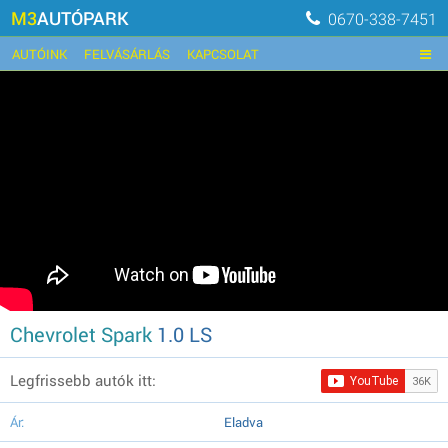
M3
AUTÓPARK
0670-338-7451
AUTÓINK
FELVÁSÁRLÁS
KAPCSOLAT
Chevrolet Spark
1.0 LS
Legfrissebb autók itt:
Ár:
Eladva