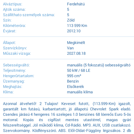
Alváztípus:
Ferdehátú
Ajtók száma:
5
Szállíthato személyek száma:
5
Szín:
Zöld
Kilóméteróra:
113 599 Km
Évjárat:
2012.10
Állapot:
Megkimélt
Szervízkönyv:
Van
Műszaki vizsga:
2027.08.18
Sebességváltó:
manuális (5 fokozatú) sebességváltó
Teljesítmény:
50 kW / 68 LE
Hengerűrtartalom:
995 cm³
Üzemanyag:
Benzin
Meghajtás:
Elsőkerék
Klíma:
manuális klíma
Azonnal átvehető! 2 Tulajos! Keveset futott, (113.599-Km) igazolt,
garantált km futású, karbantartott, jó állapotú Chevrolet Spark eladó.
Csendes járású 4 hengeres 16 szelepes 1.0 benzines 68 lóereős Euro 5-ös
motorral. Kopás és cigifüst mentes utastérrel, magas gyári
felszereltséggel. Jól működő klíma, Cd-Rádió. MP3. AUX, USB csatlakozó.
Szervokormány. Ködfényszóró. ABS. Elől-Oldat-Függöny légzsákos. 2 db