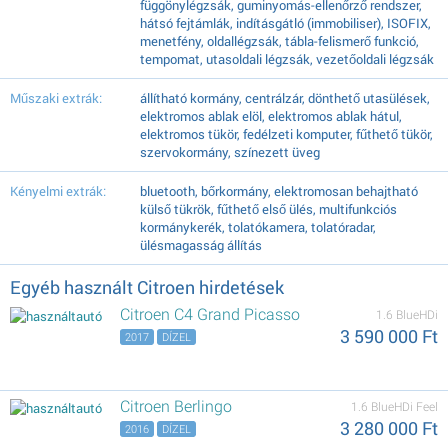
függönylégzsák, guminyomás-ellenőrző rendszer,
hátsó fejtámlák, indításgátló (immobiliser), ISOFIX,
menetfény, oldallégzsák, tábla-felismerő funkció,
tempomat, utasoldali légzsák, vezetőoldali légzsák
Műszaki extrák:
állítható kormány, centrálzár, dönthető utasülések,
elektromos ablak elöl, elektromos ablak hátul,
elektromos tükör, fedélzeti komputer, fűthető tükör,
szervokormány, színezett üveg
Kényelmi extrák:
bluetooth, bőrkormány, elektromosan behajtható
külső tükrök, fűthető első ülés, multifunkciós
kormánykerék, tolatókamera, tolatóradar,
ülésmagasság állítás
Egyéb használt Citroen hirdetések
Citroen C4 Grand Picasso
1.6 BlueHDi
3 590 000 Ft
2017
DÍZEL
Citroen Berlingo
1.6 BlueHDi Feel
3 280 000 Ft
2016
DÍZEL