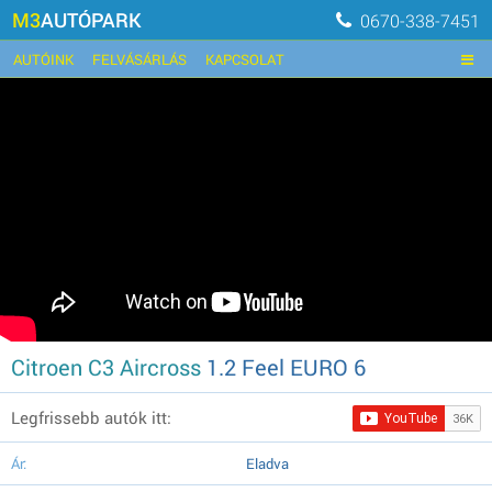
M3
AUTÓPARK
0670-338-7451
AUTÓINK
FELVÁSÁRLÁS
KAPCSOLAT
Citroen C3 Aircross
1.2 Feel EURO 6
Legfrissebb autók itt:
Ár:
Eladva