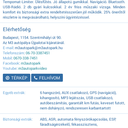
Tempomat-Limiter. Ülésfűtés. Jó állapotú gumikkal. Navigáció. Bluetooth.
USB-Rádió. 2 db gyári kulcsokkal. 2 év friss műszaki vizsga. Minden
komfort és biztonsági extra rendeltetésszerűen jól működik. 25% önerőtől
részletre is megvásárolható, helyszíni ügyintézéssel.
Elérhetőség
Budapest, 1154. Szentmihályi út 90.
Az M3 autópálya Újpalotai kijáratánál.
E-mail
: m3autopark@m3autopark.hu
Telefonszám
:
06-70-3387451
Mobil
:
0670-338-7451
Facebook
:
m3autopark
Youtube
:
m3autoparkvideo
TÉRKÉP
FELHÍVOM
Egyéb extrák:
6 hangszóró, AUX csatlakozó, GPS (navigáció),
kihangosító, MP3 lejátszás, USB csatlakozó,
autóbeszámítás, garantált km futás, keveset futott,
nem dohányzó, rendszeresen karbantartott
Biztonsági extrák:
ABS, ASR, automata fényszórókapcsolás, ESP,
fáradtságérzékelő, fékasszisztens,