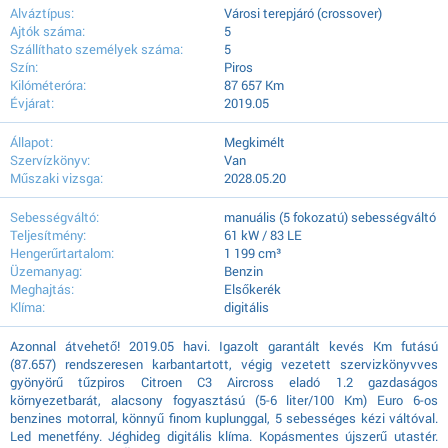
Alváztípus:
Városi terepjáró (crossover)
Ajtók száma:
5
Szállíthato személyek száma:
5
Szín:
Piros
Kilóméteróra:
87 657 Km
Évjárat:
2019.05
Állapot:
Megkimélt
Szervízkönyv:
Van
Műszaki vizsga:
2028.05.20
Sebességváltó:
manuális (5 fokozatú) sebességváltó
Teljesítmény:
61 kW / 83 LE
Hengerűrtartalom:
1 199 cm³
Üzemanyag:
Benzin
Meghajtás:
Elsőkerék
Klíma:
digitális
Azonnal átvehető! 2019.05 havi. Igazolt garantált kevés Km futású
(87.657) rendszeresen karbantartott, végig vezetett szervizkönyvves
gyönyörű tűzpiros Citroen C3 Aircross eladó 1.2 gazdaságos
környezetbarát, alacsony fogyasztású (5-6 liter/100 Km) Euro 6-os
benzines motorral, könnyű finom kuplunggal, 5 sebességes kézi váltóval.
Led menetfény. Jéghideg digitális klíma. Kopásmentes újszerű utastér.