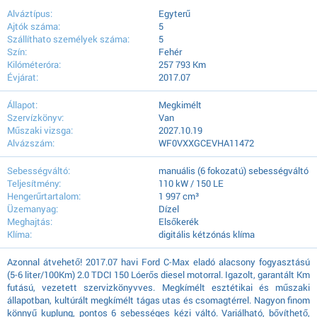
Alváztípus:
Egyterű
Ajtók száma:
5
Szállíthato személyek száma:
5
Szín:
Fehér
Kilóméteróra:
257 793 Km
Évjárat:
2017.07
Állapot:
Megkimélt
Szervízkönyv:
Van
Műszaki vizsga:
2027.10.19
Alvázszám:
WF0VXXGCEVHA11472
Sebességváltó:
manuális (6 fokozatú) sebességváltó
Teljesítmény:
110 kW / 150 LE
Hengerűrtartalom:
1 997 cm³
Üzemanyag:
Dízel
Meghajtás:
Elsőkerék
Klíma:
digitális kétzónás klíma
Azonnal átvehető! 2017.07 havi Ford C-Max eladó alacsony fogyasztású
(5-6 liter/100Km) 2.0 TDCI 150 Lóerős diesel motorral. Igazolt, garantált Km
futású, vezetett szervizkönyvves. Megkímélt esztétikai és műszaki
állapotban, kultúrált megkímélt tágas utas és csomagtérrel. Nagyon finom
könnyű kuplung, pontos 6 sebességes kézi váltó. Variálható, bővíthető,