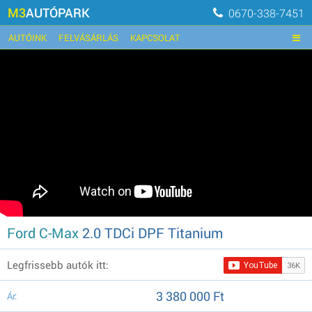
M3
AUTÓPARK
0670-338-7451
AUTÓINK
FELVÁSÁRLÁS
KAPCSOLAT
Ford C-Max
2.0 TDCi DPF Titanium
Legfrissebb autók itt:
3 380 000 Ft
Ár: