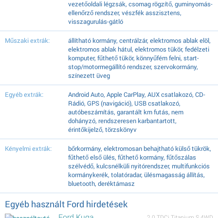
vezetőoldali légzsák, csomag rögzítő, guminyomás-
ellenőrző rendszer, vészfék asszisztens,
visszagurulás-gátló
Műszaki extrák:
állítható kormány, centrálzár, elektromos ablak elöl,
elektromos ablak hátul, elektromos tükör, fedélzeti
komputer, fűthető tükör, könnyűfém felni, start-
stop/motormegállító rendszer, szervokormány,
színezett üveg
Egyéb extrák:
Android Auto, Apple CarPlay, AUX csatlakozó, CD-
Rádió, GPS (navigáció), USB csatlakozó,
autóbeszámítás, garantált km futás, nem
dohányzó, rendszeresen karbantartott,
érintőkijelző, törzskönyv
Kényelmi extrák:
bőrkormány, elektromosan behajtható külső tükrök,
fűthető első ülés, fűthető kormány, fűtőszálas
szélvédő, kulcsnélküli nyitórendszer, multifunkciós
kormánykerék, tolatóradar, ülésmagasság állítás,
bluetooth, deréktámasz
Egyéb használt Ford hirdetések
Ford Kuga
2.0 TDCi Titanium S 4WD