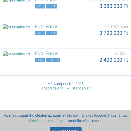
3 380 000 Ft
2013
DÍZEL
Ford Focus
1.5 TDCI Trend
3 790 000 Ft
2017
DÍZEL
Ford Focus
ST 2.5 T
2 490 000 Ft
2007
BENZIN
M3 Autópark Kft. 2026
Adatvédelem
Kapcsolat
Az m3autopark.hu oldalon az üzemeltető süti fájlokat (cookie) használ, az
adatvédelmi szabályzat
rendelkezései szerint.