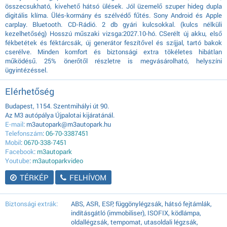
összecsukható, kivehető hátsó ülések. Jól üzemelő szuper hideg dupla
digitális klíma. Ülés-kormány és szélvédő fűtés. Sony Android és Apple
carplay. Bluetooth. CD-Rádió. 2 db gyári kulcsokkal. (kulcs nélküli
kezelhetőség) Hosszú műszaki vizsga:2027.10-hó. CSerélt új akku, első
fékbetétek és féktárcsák, új generátor feszítővel és szíjjal, tartó bakok
cserélve. Minden komfort és biztonsági extra tökéletes hibátlan
működésű. 25% önerőtől részletre is megvásárolható, helyszíni
ügyintézéssel.
Elérhetőség
Budapest, 1154. Szentmihályi út 90.
Az M3 autópálya Újpalotai kijáratánál.
E-mail
: m3autopark@m3autopark.hu
Telefonszám
:
06-70-3387451
Mobil
:
0670-338-7451
Facebook
:
m3autopark
Youtube
:
m3autoparkvideo
TÉRKÉP
FELHÍVOM
Biztonsági extrák:
ABS, ASR, ESP, függönylégzsák, hátsó fejtámlák,
indításgátló (immobiliser), ISOFIX, ködlámpa,
oldallégzsák, tempomat, utasoldali légzsák,