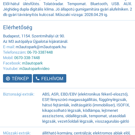
Elől-hátul ülésfűtés. Tolatóradar. Tempomat. Bluetooth, USB. AUX.
Jéghideg dupla digitális klíma. Jó állapotú gumigarnitúra gyári alufelniken. 2
db gyári távirányítós kulccsal. Műszaki vizsga: 2028.04.29 ig.
Elérhetőség
Budapest, 1154. Szentmihályi út 90.
Az M3 autópálya Újpalotai kijáratánál.
E-mail
: m3autopark@m3autopark.hu
Telefonszám
:
06-70-3387448
Mobil
:
0670-338-7448
Facebook
:
m3autopark
Youtube
:
m3autoparkvideo
TÉRKÉP
FELHÍVOM
Biztonsági extrák:
ABS, ASR, EBD/EBV (elektronikus fékerő-elosztó),
ESP, fényszóró magasságállítás, függönylégzsák,
hátsó fejtámlák, indításgátló (immobiliser), ISOFIX,
kikapcsolható légzsák, ködlámpa, lejtmenet
asszisztens, oldallégzsák, tempomat, utasoldali
légzsák, vezetőoldali légzsák, visszagurulás-gátló
Műszaki extrák:
állítható kormány, centrálzár, elektromos ablak elöl,