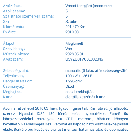
Alváztípus:
Városi terepjáró (crossover)
Ajtók száma:
5
Szállíthato személyek száma:
5
Szín:
Szürke
Kilóméteróra:
221 479 Km
Évjárat:
2010.03
Állapot:
Megkimélt
Szervízkönyv:
Van
Műszaki vizsga:
2028.05.01
Alvázszám:
U5YZU81VCBL002046
Sebességváltó:
manuális (6 fokozatú) sebességváltó
Teljesítmény:
100 kW / 136 LE
Hengerűrtartalom:
1 995 cm³
Üzemanyag:
Dízel
Meghajtás:
összkerékhajtás
Klíma:
digitális kétzónás klíma
Azonnal átvehető! 2010.03 havi. Igazolt, garantált Km futású, jó állapotú,
szerviz Hyundai IX35 136 lóerős erős, nyomatékos Euro-5 ös
környezetvédelmi osztályos 2.0 CRDI motorral, hibátlan könnyen
kezelhető 6 sebességes kézi váltóval és kapcsolható összkerékhajtással
eladó. Bőrkárpitos kopás és cigifüst mentes, hatalmas utas és csomagtér.