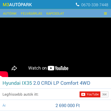
M3
AUTÓPARK
0670-338-7448
AUTÓINK
FELVÁSÁRLÁS
KAPCSOLAT
Hyundai IX35
2.0 CRDi LP Comfort 4WD
Legfrissebb autók itt:
2 690 000 Ft
Ár: