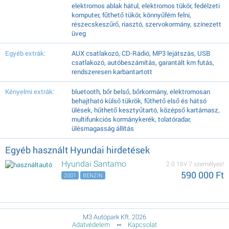
elektromos ablak hátul, elektromos tükör, fedélzeti
komputer, fűthető tükör, könnyűfém felni,
részecskeszűrő, riasztó, szervokormány, színezett
üveg
Egyéb extrák:
AUX csatlakozó, CD-Rádió, MP3 lejátszás, USB
csatlakozó, autóbeszámítás, garantált km futás,
rendszeresen karbantartott
Kényelmi extrák:
bluetooth, bőr belső, bőrkormány, elektromosan
behajtható külső tükrök, fűthető első és hátsó
ülések, hűthető kesztyűtartó, középső kartámasz,
multifunkciós kormánykerék, tolatóradar,
ülésmagasság állítás
Egyéb használt Hyundai hirdetések
Hyundai Santamo
2.0 16V 7 személyes!
590 000 Ft
2001
BENZIN
M3 Autópark Kft. 2026
Adatvédelem
Kapcsolat