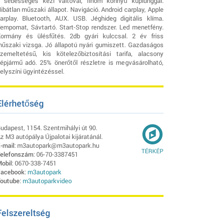
 sebességes kézi váltóval, finom könnyű kuplunggal.
ibátlan műszaki állapot. Navigáció. Android carplay, Apple
arplay. Bluetooth, AUX. USB. Jéghideg digitális klíma.
empomat, Sávtartó. Start-Stop rendszer. Led menetfény.
ormány és ülésfűtés. 2db gyári kulccsal. 2 év friss
űszaki vizsga. Jó állapotú nyári gumiszett. Gazdaságos
zemeltetésű, kis kötelezőbiztosítási tarifa, alacsony
épjármű adó. 25% önerőtől részletre is megvásárolható,
elyszíni ügyintézéssel.
Elérhetőség
udapest, 1154. Szentmihályi út 90.
z M3 autópálya Újpalotai kijáratánál.
-mail
: m3autopark@m3autopark.hu
TÉRKÉP
elefonszám
: 06-70-3387451
obil
: 0670-338-7451
acebook
:
m3autopark
outube
:
m3autoparkvideo
Felszereltség