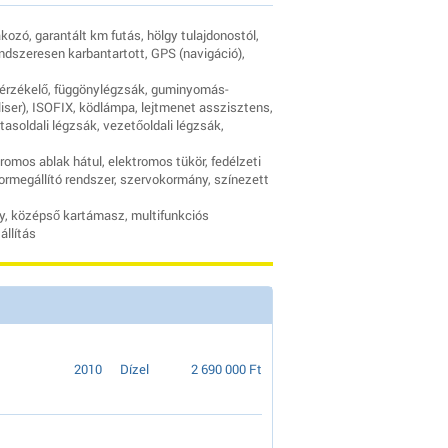
ozó, garantált km futás, hölgy tulajdonostól,
ndszeresen karbantartott, GPS (navigáció),
gérzékelő, függönylégzsák, guminyomás-
liser), ISOFIX, ködlámpa, lejtmenet asszisztens,
asoldali légzsák, vezetőoldali légzsák,
tromos ablak hátul, elektromos tükör, fedélzeti
tormegállító rendszer, szervokormány, színezett
ny, középső kartámasz, multifunkciós
llítás
2010
Dízel
2 690 000 Ft