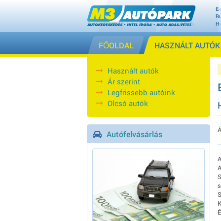
E-
Bu
H
FŐOLDAL
HASZNÁLT AUTÓK
Használt autók
Ár szerint
Legfrissebb autóink
Olcsó autók
Á
Autófelvásárlás
A
A
S
s
S
K
É