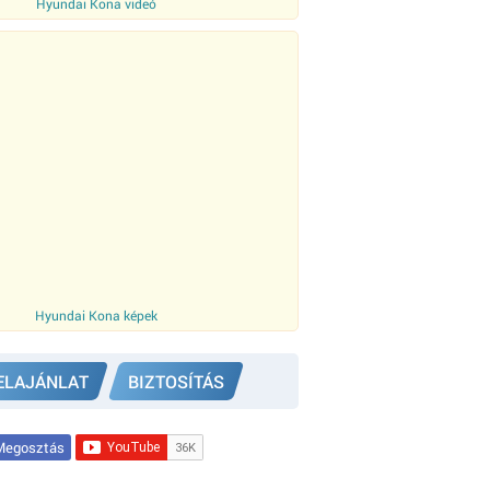
Hyundai Kona videó
Hyundai Kona képek
ELAJÁNLAT
BIZTOSÍTÁS
egosztás