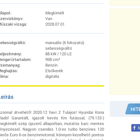
llapot:
Megkimélt
zervízkönyv:
Van
űszaki vizsga:
2028.07.01
ebességváltó:
manuális (6 fokozatú)
sebességváltó
eljesítmény:
88 kW / 120 LE
engerűrtartalom:
998 cm³
zemanyag:
Benzin
eghajtás:
Elsőkerék
líma:
digitális
Leírás
HIT
zonnal átvehető! 2020.12 havi 2 Tulajos! Hyundai Kona
ladó! Garantált, igazolt kevés Km futással, (79.133-)
egkímélt szép újszerű állapotban, mutatós karc mentes
M
ényezéssel. Nagyon csendes 1.0-es turbo benzines 120
óerős Euro 6-os benzinmotorral, könnyen kezelhető pontos