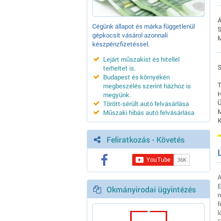
Á
Cégünk állapot és márka függetlenül
S
gépkocsit vásárol azonnali
M
készpénzfizetéssel.
Lejárt műszakist és hitellel
S
terheltet is
.
Budapest és környékén
T
megbeszélés szerint házhoz is
H
megyünk
.
Ü
Törött-sérült autó felvásárlása
M
Műszaki hibás autó felvásárlása
K
Feliratkozás - Követés
A
E
Okmányirodai ügyintézés
m
f
l