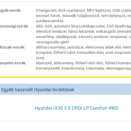
gyéb extrák:
6 hangszóró, AUX csatlakozó, MP3 lejátszás, USB csatlak
keveset futott, második tulajdonostól, nem dohányzó, re
autóbeszámítás
iztonsági extrák:
ABS, ASR, automata fényszórókapcsolás, ESP, fáradtsá
ellenőrző rendszer, hátsó fejtámlák, indításgátló (immobi
menetfény, oldallégzsák, sávtartó rendszer, tempomat, ut
visszagurulás-gátló
űszaki extrák:
állítható kormány, centrálzár, elektromos ablak elöl, elek
komputer, fűthető tükör, könnyűfém felni, start-stop/mo
üveg
ényelmi extrák:
bluetooth, bőrkormány, fűthető első ülés, fűthető kormá
kormánykerék, tolatókamera, tolatóradar, ülésmagasság á
Egyéb használt Hyundai hirdetések
Hyundai IX35 2.0 CRDi LP Comfort 4WD