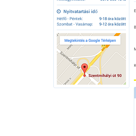
E
Nyitvatartási idő
Hétfő - Péntek:
9-18 óra között
Szombat - Vasárnap:
9-12 óra között
B
M
K