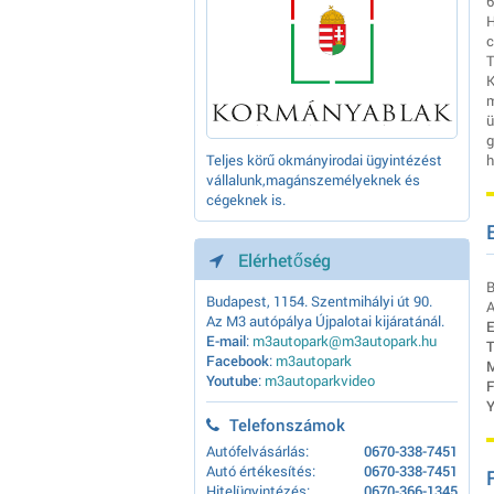
6
H
c
T
K
m
ü
g
Teljes körű okmányirodai ügyintézést
h
vállalunk,magánszemélyeknek és
cégeknek is.
Elérhetőség
B
Budapest, 1154. Szentmihályi út 90.
A
Az M3 autópálya Újpalotai kijáratánál.
E
E-mail
:
m3autopark@m3autopark.hu
T
Facebook
:
m3autopark
M
Youtube
:
m3autoparkvideo
F
Y
Telefonszámok
Autófelvásárlás:
0670-338-7451
Autó értékesítés:
0670-338-7451
Hitelügyintézés:
0670-366-1345