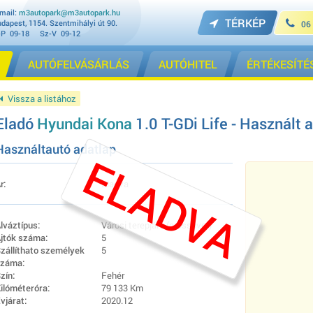
mail:
m3autopark@m3autopark.hu
TÉRKÉP
dapest, 1154. Szentmihályi út 90.
06
-P 09-18 Sz-V 09-12
AUTÓFELVÁSÁRLÁS
AUTÓHITEL
ÉRTÉKESÍTÉ
Vissza a listához
Eladó
Hyundai Kona
1.0 T-GDi Life - Használt 
Használtautó adatlap
ELADVA
r:
Eladva
lváztípus:
Városi terepjáró (crossover)
jtók száma:
5
zállíthato személyek
5
záma:
zín:
Fehér
ilóméteróra:
79 133 Km
vjárat:
2020.12