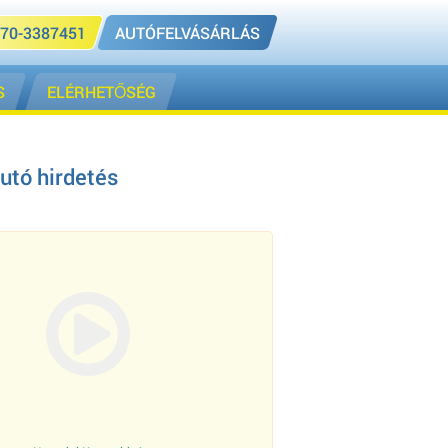
70-3387451
AUTÓFELVÁSÁRLÁS
S
ELÉRHETŐSÉG
autó hirdetés