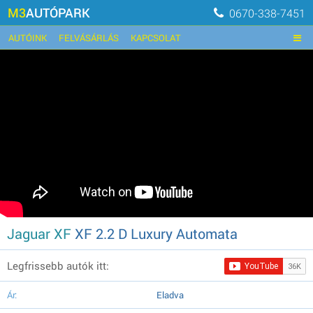
M3
AUTÓPARK
0670-338-7451
AUTÓINK
FELVÁSÁRLÁS
KAPCSOLAT
Jaguar XF
XF 2.2 D Luxury Automata
Legfrissebb autók itt:
Ár:
Eladva