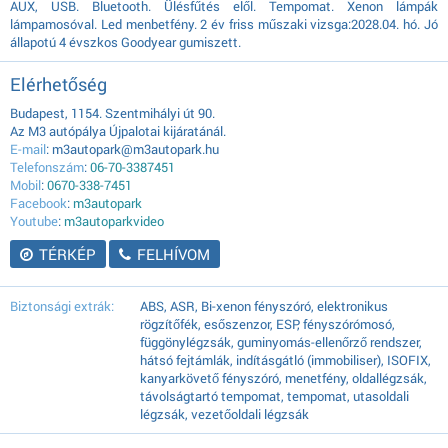
AUX, USB. Bluetooth. Ülésfűtés elől. Tempomat. Xenon lámpák
lámpamosóval. Led menbetfény. 2 év friss műszaki vizsga:2028.04. hó. Jó
állapotú 4 évszkos Goodyear gumiszett.
Elérhetőség
Budapest, 1154. Szentmihályi út 90.
Az M3 autópálya Újpalotai kijáratánál.
E-mail
: m3autopark@m3autopark.hu
Telefonszám
:
06-70-3387451
Mobil
:
0670-338-7451
Facebook
:
m3autopark
Youtube
:
m3autoparkvideo
TÉRKÉP
FELHÍVOM
Biztonsági extrák:
ABS, ASR, Bi-xenon fényszóró, elektronikus
rögzítőfék, esőszenzor, ESP, fényszórómosó,
függönylégzsák, guminyomás-ellenőrző rendszer,
hátsó fejtámlák, indításgátló (immobiliser), ISOFIX,
kanyarkövető fényszóró, menetfény, oldallégzsák,
távolságtartó tempomat, tempomat, utasoldali
légzsák, vezetőoldali légzsák