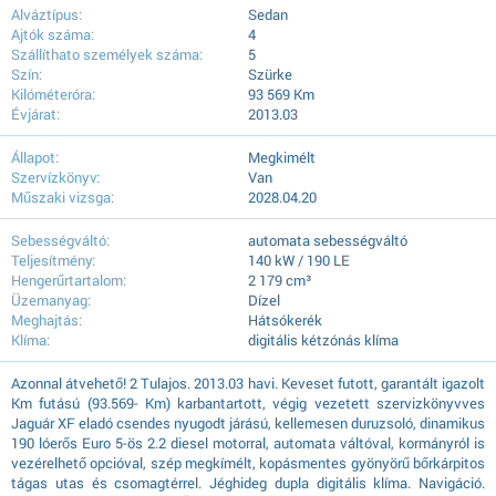
Alváztípus:
Sedan
Ajtók száma:
4
Szállíthato személyek száma:
5
Szín:
Szürke
Kilóméteróra:
93 569 Km
Évjárat:
2013.03
Állapot:
Megkimélt
Szervízkönyv:
Van
Műszaki vizsga:
2028.04.20
Sebességváltó:
automata sebességváltó
Teljesítmény:
140 kW / 190 LE
Hengerűrtartalom:
2 179 cm³
Üzemanyag:
Dízel
Meghajtás:
Hátsókerék
Klíma:
digitális kétzónás klíma
Azonnal átvehető! 2 Tulajos. 2013.03 havi. Keveset futott, garantált igazolt
Km futású (93.569- Km) karbantartott, végig vezetett szervizkönyvves
Jaguár XF eladó csendes nyugodt járású, kellemesen duruzsoló, dinamikus
190 lóerős Euro 5-ös 2.2 diesel motorral, automata váltóval, kormányról is
vezérelhető opcióval, szép megkímélt, kopásmentes gyönyörű bőrkárpitos
tágas utas és csomagtérrel. Jéghideg dupla digitális klíma. Navigáció.