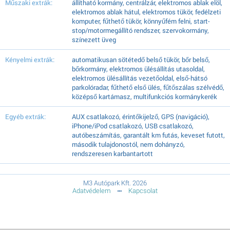
Műszaki extrák:
állítható kormány, centrálzár, elektromos ablak elöl,
elektromos ablak hátul, elektromos tükör, fedélzeti
komputer, fűthető tükör, könnyűfém felni, start-
stop/motormegállító rendszer, szervokormány,
színezett üveg
Kényelmi extrák:
automatikusan sötétedő belső tükör, bőr belső,
bőrkormány, elektromos ülésállítás utasoldal,
elektromos ülésállítás vezetőoldal, első-hátsó
parkolóradar, fűthető első ülés, fűtőszálas szélvédő,
középső kartámasz, multifunkciós kormánykerék
Egyéb extrák:
AUX csatlakozó, érintőkijelző, GPS (navigáció),
iPhone/iPod csatlakozó, USB csatlakozó,
autóbeszámítás, garantált km futás, keveset futott,
második tulajdonostól, nem dohányzó,
rendszeresen karbantartott
M3 Autópark Kft. 2026
Adatvédelem
Kapcsolat