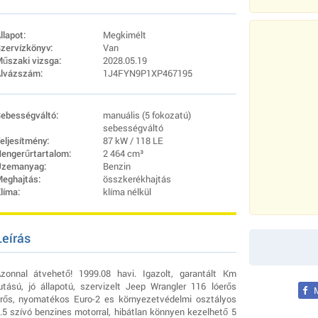
llapot:
Megkimélt
zervízkönyv:
Van
űszaki vizsga:
2028.05.19
lvázszám:
1J4FYN9P1XP467195
ebességváltó:
manuális (5 fokozatú)
sebességváltó
eljesítmény:
87 kW / 118 LE
engerűrtartalom:
2 464 cm³
zemanyag:
Benzin
eghajtás:
összkerékhajtás
líma:
klíma nélkül
Leírás
zonnal átvehető! 1999.08 havi. Igazolt, garantált Km
utású, jó állapotú, szervizelt Jeep Wrangler 116 lóerős
M
rős, nyomatékos Euro-2 es környezetvédelmi osztályos
.5 szívó benzines motorral, hibátlan könnyen kezelhető 5