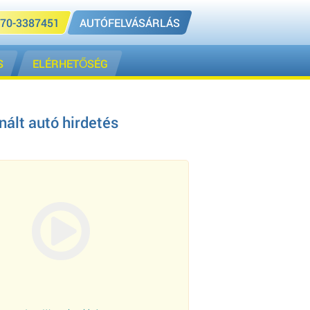
70-3387451
AUTÓFELVÁSÁRLÁS
S
ELÉRHETŐSÉG
nált autó hirdetés