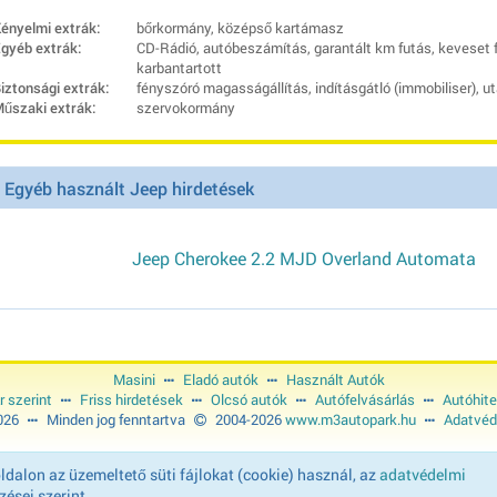
ényelmi extrák:
bőrkormány, középső kartámasz
gyéb extrák:
CD-Rádió, autóbeszámítás, garantált km futás, keveset 
karbantartott
iztonsági extrák:
fényszóró magasságállítás, indításgátló (immobiliser), ut
űszaki extrák:
szervokormány
Egyéb használt Jeep hirdetések
Jeep Cherokee 2.2 MJD Overland Automata
Masini
Eladó autók
Használt Autók
r szerint
Friss hirdetések
Olcsó autók
Autófelvásárlás
Autóhite
2026
Minden jog fenntartva
2004-2026
www.m3autopark.hu
Adatvéd
dalon az üzemeltető süti fájlokat (cookie) használ, az
adatvédelmi
ései szerint.