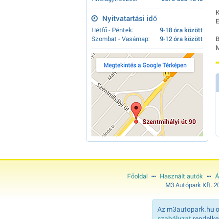
K
Nyitvatartási idő
E
Hétfő - Péntek:
9-18 óra között
Szombat - Vasárnap:
9-12 óra között
B
M
Főoldal
Használt autók
Á
M3 Autópark Kft. 
Az m3autopark.hu ol
szabályzat
rendelkez