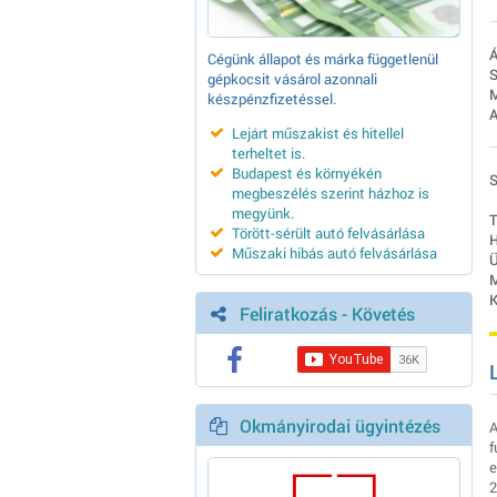
Á
Cégünk állapot és márka függetlenül
S
gépkocsit vásárol azonnali
M
készpénzfizetéssel.
A
Lejárt műszakist és hitellel
terheltet is
.
Budapest és környékén
S
megbeszélés szerint házhoz is
megyünk
.
T
Törött-sérült autó felvásárlása
H
Műszaki hibás autó felvásárlása
Ü
M
K
Feliratkozás - Követés
Okmányirodai ügyintézés
A
f
e
2