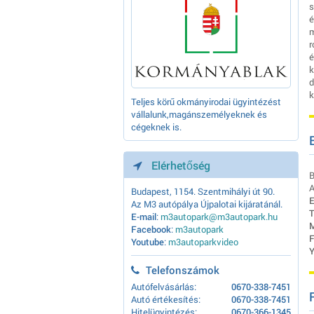
s
é
m
r
é
k
d
k
Teljes körű okmányirodai ügyintézést
vállalunk,magánszemélyeknek és
cégeknek is.
Elérhetőség
B
A
Budapest, 1154. Szentmihályi út 90.
E
Az M3 autópálya Újpalotai kijáratánál.
T
E-mail
:
m3autopark@m3autopark.hu
M
Facebook
:
m3autopark
F
Youtube
:
m3autoparkvideo
Y
Telefonszámok
Autófelvásárlás:
0670-338-7451
Autó értékesítés:
0670-338-7451
Hitelügyintézés:
0670-366-1345