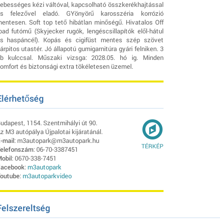
ebességes kézi váltóval, kapcsolható összkerékhajtással
s felezővel eladó. GYönyörű karosszéria korrózió
entesen. Soft top tető hibátlan minőségű. Hivatalos Off
oad futómű (Skyjecker rugók, lengéscsillapítók elől-hátul
s haspáncél). Kopás és cigifüst mentes szép szövet
árpitos utastér. Jó állapotú gumigarnitúra gyári felniken. 3
b kulccsal. Műszaki vizsga: 2028.05. hó ig. Minden
omfort és biztonsági extra tökéletesen üzemel.
Elérhetőség
udapest, 1154. Szentmihályi út 90.
z M3 autópálya Újpalotai kijáratánál.
-mail
: m3autopark@m3autopark.hu
TÉRKÉP
elefonszám
: 06-70-3387451
obil
: 0670-338-7451
acebook
:
m3autopark
outube
:
m3autoparkvideo
Felszereltség