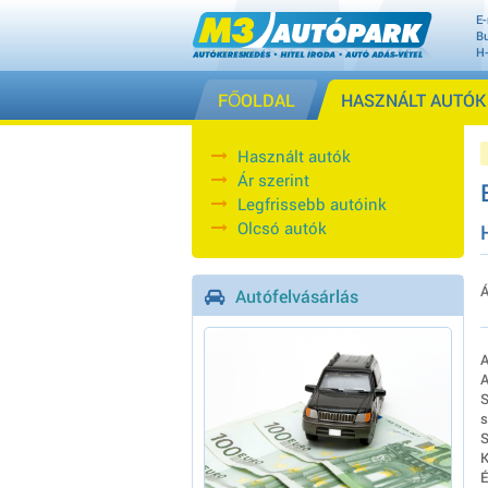
E-
Bu
H
FŐOLDAL
HASZNÁLT AUTÓK
Használt autók
Ár szerint
Legfrissebb autóink
Olcsó autók
Á
Autófelvásárlás
A
A
S
s
S
K
É