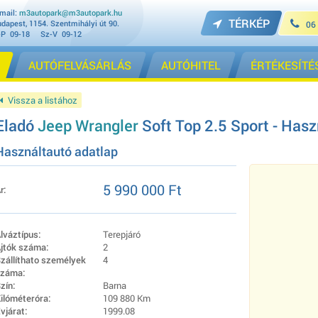
mail:
m3autopark@m3autopark.hu
TÉRKÉP
dapest, 1154. Szentmihályi út 90.
06
-P 09-18 Sz-V 09-12
AUTÓFELVÁSÁRLÁS
AUTÓHITEL
ÉRTÉKESÍTÉ
Vissza a listához
Eladó
Jeep Wrangler
Soft Top 2.5 Sport - Hasz
Használtautó adatlap
5 990 000 Ft
r:
lváztípus:
Terepjáró
jtók száma:
2
zállíthato személyek
4
záma:
zín:
Barna
ilóméteróra:
109 880 Km
vjárat:
1999.08