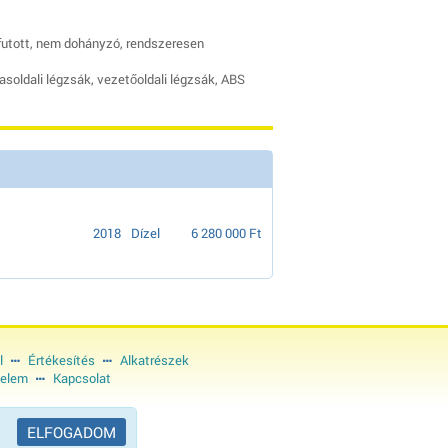
futott, nem dohányzó, rendszeresen
asoldali légzsák, vezetőoldali légzsák, ABS
2018
Dízel
6 280 000 Ft
l
Értékesítés
Alkatrészek
elem
Kapcsolat
ELFOGADOM