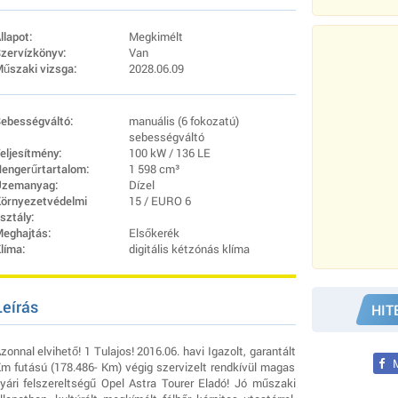
llapot:
Megkimélt
zervízkönyv:
Van
űszaki vizsga:
2028.06.09
ebességváltó:
manuális (6 fokozatú)
sebességváltó
eljesítmény:
100 kW / 136 LE
engerűrtartalom:
1 598 cm³
zemanyag:
Dízel
örnyezetvédelmi
15 / EURO 6
sztály:
eghajtás:
Elsőkerék
líma:
digitális kétzónás klíma
Leírás
HIT
zonnal elvihető! 1 Tulajos! 2016.06. havi Igazolt, garantált
M
m futású (178.486- Km) végig szervizelt rendkívül magas
yári felszereltségű Opel Astra Tourer Eladó! Jó műszaki