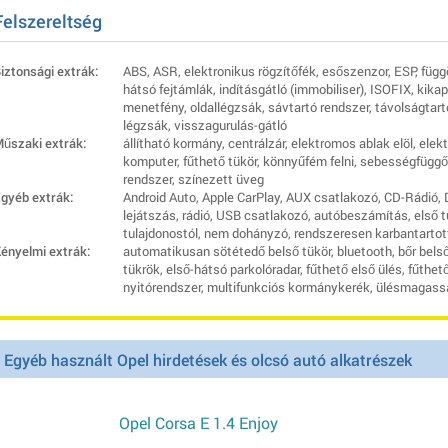
Felszereltség
iztonsági extrák:
ABS, ASR, elektronikus rögzítőfék, esőszenzor, ESP, fü
hátsó fejtámlák, indításgátló (immobiliser), ISOFIX, kik
menetfény, oldallégzsák, sávtartó rendszer, távolságtart
légzsák, visszagurulás-gátló
űszaki extrák:
állítható kormány, centrálzár, elektromos ablak elöl, elek
komputer, fűthető tükör, könnyűfém felni, sebességfügg
rendszer, színezett üveg
gyéb extrák:
Android Auto, Apple CarPlay, AUX csatlakozó, CD-Rádió, D
lejátszás, rádió, USB csatlakozó, autóbeszámítás, első tu
tulajdonostól, nem dohányzó, rendszeresen karbantartot
ényelmi extrák:
automatikusan sötétedő belső tükör, bluetooth, bőr bels
tükrök, első-hátsó parkolóradar, fűthető első ülés, fűth
nyitórendszer, multifunkciós kormánykerék, ülésmagassá
Egyéb használt Opel hirdetések és olcsó autó alkatrészek
Opel Corsa E 1.4 Enjoy