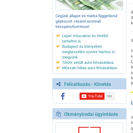
Á
Cégünk állapot és márka függetlenül
S
gépkocsit vásárol azonnali
M
készpénzfizetéssel.
Lejárt műszakist és hitellel
S
terheltet is
.
Budapest és környékén
T
megbeszélés szerint házhoz is
H
megyünk
.
Ü
Törött-sérült autó felvásárlása
K
Műszaki hibás autó felvásárlása
o
M
K
Feliratkozás - Követés
Okmányirodai ügyintézés
A
K
g