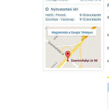
Nyitvatartási idő
Hétfő - Péntek:
9-18 óra között
B
Szombat - Vasárnap:
9-12 óra között
M
E
K