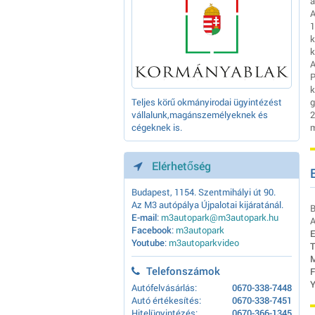
á
A
1
k
k
A
P
k
Teljes körű okmányirodai ügyintézést
g
vállalunk,magánszemélyeknek és
2
cégeknek is.
m
Elérhetőség
Budapest, 1154. Szentmihályi út 90.
Az M3 autópálya Újpalotai kijáratánál.
B
E-mail
:
m3autopark@m3autopark.hu
A
Facebook
:
m3autopark
E
Youtube
:
m3autoparkvideo
T
M
Telefonszámok
F
Y
Autófelvásárlás:
0670-338-7448
Autó értékesítés:
0670-338-7451
Hitelügyintézés:
0670-366-1345