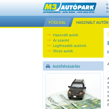
E-
Bu
H
FŐOLDAL
HASZNÁLT AUTÓK
Használt autók
Ár szerint
Legfrissebb autóink
Olcsó autók
Á
Autófelvásárlás
A
A
S
s
S
K
É