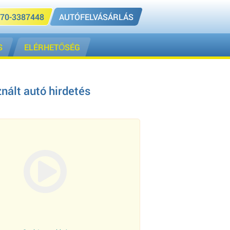
70-3387448
AUTÓFELVÁSÁRLÁS
S
ELÉRHETŐSÉG
nált autó hirdetés