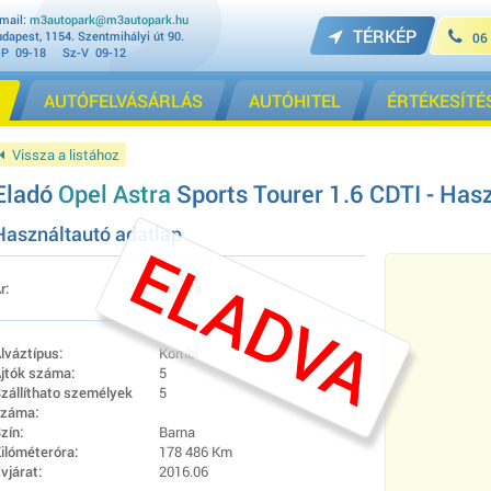
mail:
m3autopark@m3autopark.hu
TÉRKÉP
dapest, 1154. Szentmihályi út 90.
06
-P 09-18 Sz-V 09-12
AUTÓFELVÁSÁRLÁS
AUTÓHITEL
ÉRTÉKESÍTÉ
Vissza a listához
Eladó
Opel Astra
Sports Tourer 1.6 CDTI - Hasz
Használtautó adatlap
ELADVA
r:
Eladva
lváztípus:
Kombi
jtók száma:
5
zállíthato személyek
5
záma:
zín:
Barna
ilóméteróra:
178 486 Km
vjárat:
2016.06