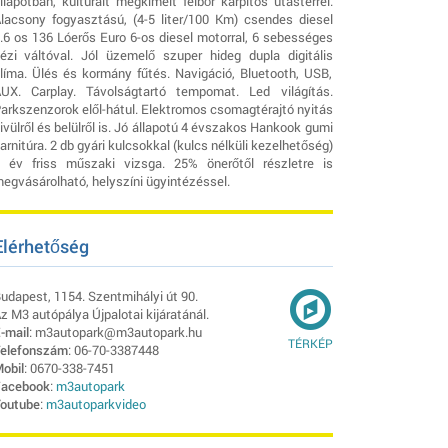
llapotban, kultúrált megkímélt félbőr kárpitos utastérrel.
lacsony fogyasztású, (4-5 liter/100 Km) csendes diesel
.6 os 136 Lóerős Euro 6-os diesel motorral, 6 sebességes
ézi váltóval. Jól üzemelő szuper hideg dupla digitális
líma. Ülés és kormány fűtés. Navigáció, Bluetooth, USB,
UX. Carplay. Távolságtartó tempomat. Led világítás.
arkszenzorok elől-hátul. Elektromos csomagtérajtó nyitás
ivülről és belülről is. Jó állapotú 4 évszakos Hankook gumi
arnitúra. 2 db gyári kulcsokkal (kulcs nélküli kezelhetőség)
 év friss műszaki vizsga. 25% önerőtől részletre is
egvásárolható, helyszíni ügyintézéssel.
Elérhetőség
udapest, 1154. Szentmihályi út 90.
z M3 autópálya Újpalotai kijáratánál.
-mail
: m3autopark@m3autopark.hu
TÉRKÉP
elefonszám
: 06-70-3387448
obil
: 0670-338-7451
acebook
:
m3autopark
outube
:
m3autoparkvideo