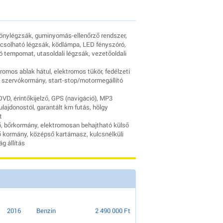
ggönylégzsák, guminyomás-ellenőrző rendszer,
apcsolható légzsák, ködlámpa, LED fényszóró,
ó tempomat, utasoldali légzsák, vezetőoldali
tromos ablak hátul, elektromos tükör, fedélzeti
ő szervókormány, start-stop/motormegállító
VD, érintőkijelző, GPS (navigáció), MP3
lajdonostól, garantált km futás, hölgy
t
ő, bőrkormány, elektromosan behajtható külső
ető kormány, középső kartámasz, kulcsnélküli
g állítás
2016
Benzin
2 490 000 Ft