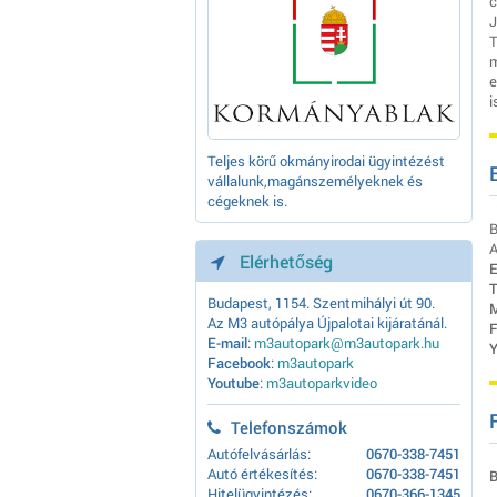
c
J
T
m
e
i
Teljes körű okmányirodai ügyintézést
vállalunk,magánszemélyeknek és
cégeknek is.
B
A
Elérhetőség
E
T
Budapest, 1154. Szentmihályi út 90.
M
Az M3 autópálya Újpalotai kijáratánál.
F
E-mail
:
m3autopark@m3autopark.hu
Y
Facebook
:
m3autopark
Youtube
:
m3autoparkvideo
Telefonszámok
Autófelvásárlás:
0670-338-7451
Autó értékesítés:
0670-338-7451
B
Hitelügyintézés:
0670-366-1345