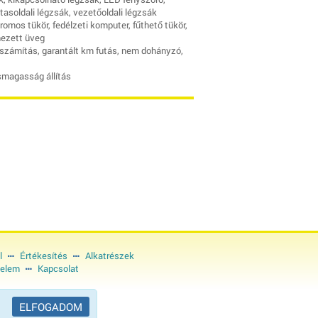
asoldali légzsák, vezetőoldali légzsák
tromos tükör, fedélzeti komputer, fűthető tükör,
nezett üveg
számítás, garantált km futás, nem dohányzó,
smagasság állítás
l
Értékesítés
Alkatrészek
elem
Kapcsolat
ELFOGADOM