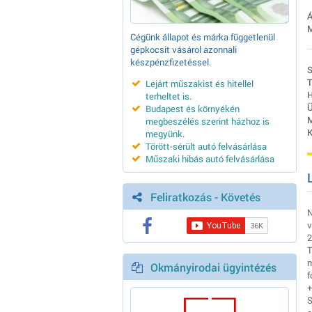
Á
M
Cégünk állapot és márka függetlenül
gépkocsit vásárol azonnali
készpénzfizetéssel.
S
T
Lejárt műszakist és hitellel
H
terheltet is
.
Ü
Budapest és környékén
M
megbeszélés szerint házhoz is
K
megyünk
.
Törött-sérült autó felvásárlása
Műszaki hibás autó felvásárlása
Feliratkozás - Követés
N
v
2
T
m
Okmányirodai ügyintézés
f
+
S