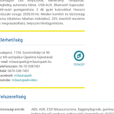
somagtér. Led fényszórók, Menetfény. Tempomat.
éghideg automata klíma. USB-AUX, Bluetooth kapcsolat.
éli-nyári gumigarnitúra. 2 db gyári kulcsokkal. Hosszú
űszaki vizsga: 2028.03-hó. Minden komfort és biztonsági
xtra tökéletes hibátlan működésű. 25% önerőtől részletre
s megvásárolható, helyszíni hitelügyintézés.
Elérhetőség
udapest, 1154. Szentmihályi út 90.
z M3 autópálya Újpalotai kijáratánál.
-mail
: m3autopark@m3autopark.hu
TÉRKÉP
elefonszám
: 06-70-3387451
obil
: 0670-338-7451
acebook
:
m3autopark
outube
:
m3autoparkvideo
Felszereltség
iztonsági extrák:
ABS, ASR, ESP, fékasszisztens, függönylégzsák, guminyo
holttér-figyelő rendszer, indításgátló (immobiliser), ISO