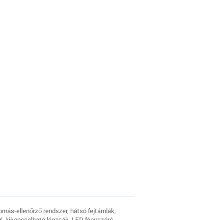
más-ellenőrző rendszer, hátsó fejtámlák,
FIX, kikapcsolható légzsák, LED fényszóró,