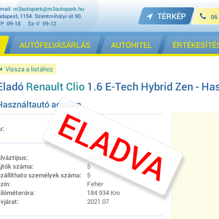
mail:
m3autopark@m3autopark.hu
TÉRKÉP
dapest, 1154. Szentmihályi út 90.
06
-P 09-18 Sz-V 09-12
AUTÓFELVÁSÁRLÁS
AUTÓHITEL
ÉRTÉKESÍTÉ
Vissza a listához
Eladó
Renault Clio
1.6 E-Tech Hybrid Zen - Has
Használtautó adatlap
ELADVA
r:
Eladva
lváztípus:
Ferdehátú
jtók száma:
5
zállíthato személyek száma:
5
zín:
Fehér
ilóméteróra:
184 934 Km
vjárat:
2021.07