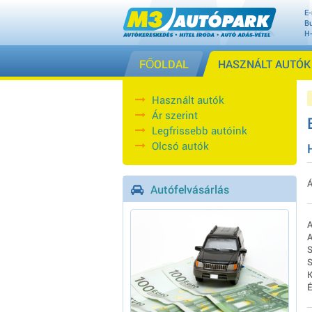
E-
Bu
H
FŐOLDAL
HASZNÁLT AUTÓK
Használt autók
Ár szerint
Legfrissebb autóink
Olcsó autók
Á
Autófelvásárlás
A
A
S
S
K
É