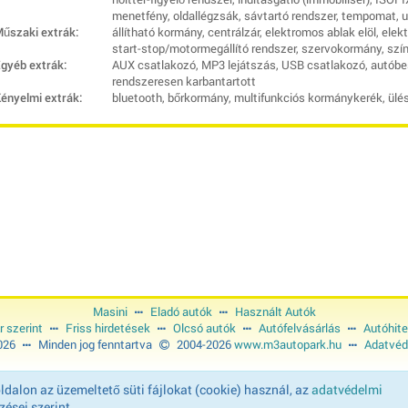
menetfény, oldallégzsák, sávtartó rendszer, tempomat, ut
űszaki extrák:
állítható kormány, centrálzár, elektromos ablak elöl, elek
start-stop/motormegállító rendszer, szervokormány, szí
gyéb extrák:
AUX csatlakozó, MP3 lejátszás, USB csatlakozó, autóbe
rendszeresen karbantartott
ényelmi extrák:
bluetooth, bőrkormány, multifunkciós kormánykerék, ülé
Masini
Eladó autók
Használt Autók
r szerint
Friss hirdetések
Olcsó autók
Autófelvásárlás
Autóhite
2026
Minden jog fenntartva
2004-2026
www.m3autopark.hu
Adatvéd
dalon az üzemeltető süti fájlokat (cookie) használ, az
adatvédelmi
ései szerint.