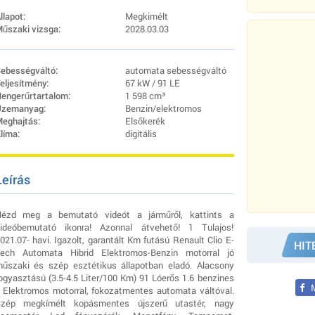
llapot:
Megkimélt
űszaki vizsga:
2028.03.03
ebességváltó:
automata sebességváltó
eljesítmény:
67 kW / 91 LE
engerűrtartalom:
1 598 cm³
zemanyag:
Benzin/elektromos
eghajtás:
Elsőkerék
líma:
digitális
Leírás
ézd meg a bemutató videót a járműről, kattints a
ideóbemutató ikonra! Azonnal átvehető! 1 Tulajos!
021.07- havi. Igazolt, garantált Km futású Renault Clio E-
HIT
ech Automata Hibrid Elektromos-Benzin motorral jó
űszaki és szép esztétikus állapotban eladó. Alacsony
ogyasztású (3.5-4.5 Liter/100 Km) 91 Lóerős 1.6 benzines
M
 Elektromos motorral, fokozatmentes automata váltóval.
zép megkímélt kopásmentes újszerű utastér, nagy