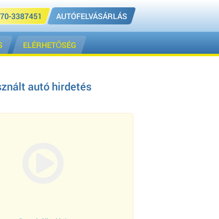
70-3387451
AUTÓFELVÁSÁRLÁS
S
ELÉRHETŐSÉG
znált autó hirdetés