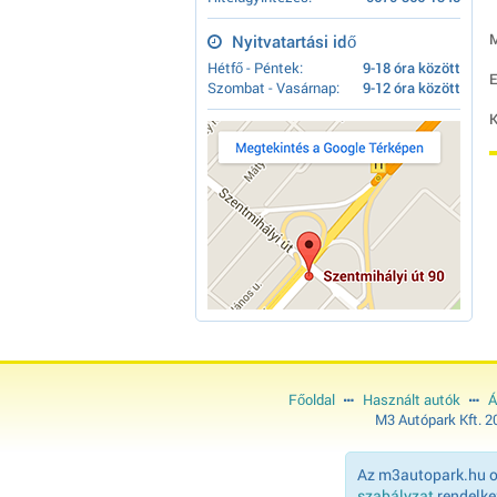
M
Nyitvatartási idő
Hétfő - Péntek:
9-18 óra között
E
Szombat - Vasárnap:
9-12 óra között
K
Főoldal
Használt autók
Á
M3 Autópark Kft. 
Az m3autopark.hu ol
szabályzat
rendelkez