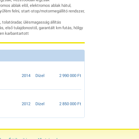
romos ablak elöl, elektromos ablak hátul,
yűfém felni, start-stop/motormegállító rendszer,
, tolatóradar, ülésmagasság állítás
, első tulajdonostól, garantált km futás, hölgy
en karbantartott
2014
Dízel
2 990 000 Ft
2012
Dízel
2 850 000 Ft