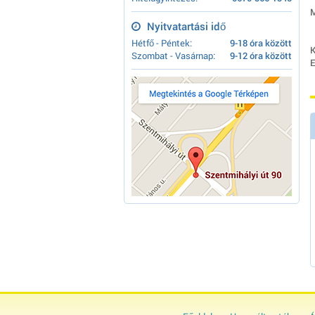
M
Nyitvatartási idő
Hétfő - Péntek:
9-18 óra között
K
Szombat - Vasárnap:
9-12 óra között
E