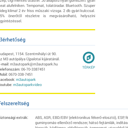
zép, cigi mentes utastér. Jó állapotú nyári gumiszett gyári
eat alufelniken. Tempomat, tolatóradar. Bluetooth. Szuper
ideg klíma! 2 év friss műszaki vizsga. 2 db gyári kulccsal.
5% önerőtől részletre is megvásárolható, helyszíni
gyintézéssel.
Elérhetőség
udapest, 1154. Szentmihályi út 90.
z M3 autópálya Újpalotai kijáratánál.
-mail
: m3autopark@m3autopark.hu
TÉRKÉP
elefonszám
: 06-70-3387451
obil
: 0670-338-7451
acebook
:
m3autopark
outube
:
m3autoparkvideo
Felszereltség
iztonsági extrák:
ABS, ASR, EBD/EBV (elektronikus fékerő-elosztó), ESP, 
guminyomás-ellenőrző rendszer, hátsó fejtámlák, indításg
légzsák, ködlámpa, oldallégzsák, tempomat, utasoldali l