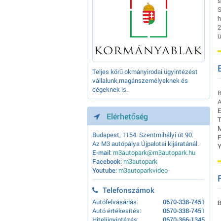
s
S
h
2
ü
Teljes körű okmányirodai ügyintézést
vállalunk,magánszemélyeknek és
cégeknek is.
B
A
E
Elérhetőség
T
M
Budapest, 1154. Szentmihályi út 90.
F
Az M3 autópálya Újpalotai kijáratánál.
Y
E-mail
:
m3autopark@m3autopark.hu
Facebook
:
m3autopark
Youtube
:
m3autoparkvideo
Telefonszámok
Autófelvásárlás:
0670-338-7451
B
Autó értékesítés:
0670-338-7451
Hitelügyintézés:
0670-366-1345