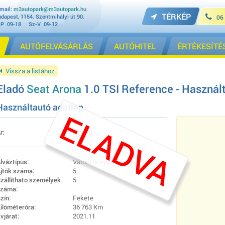
mail:
m3autopark@m3autopark.hu
TÉRKÉP
dapest, 1154. Szentmihályi út 90.
06
-P 09-18 Sz-V 09-12
AUTÓFELVÁSÁRLÁS
AUTÓHITEL
ÉRTÉKESÍTÉ
Vissza a listához
Eladó
Seat Arona
1.0 TSI Reference - Használt
Használtautó adatlap
ELADVA
r:
Eladva
lváztípus:
Városi terepjáró (crossover)
jtók száma:
5
zállíthato személyek
5
záma:
zín:
Fekete
ilóméteróra:
36 763 Km
vjárat:
2021.11