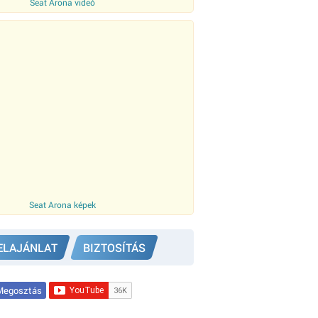
Seat Arona videó
Seat Arona képek
ELAJÁNLAT
BIZTOSÍTÁS
egosztás