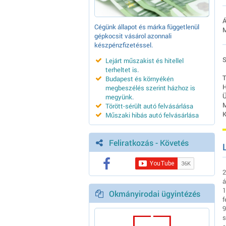
Á
Cégünk állapot és márka függetlenül
M
gépkocsit vásárol azonnali
készpénzfizetéssel.
S
Lejárt műszakist és hitellel
terheltet is
.
T
Budapest és környékén
H
megbeszélés szerint házhoz is
Ü
megyünk
.
M
Törött-sérült autó felvásárlása
K
Műszaki hibás autó felvásárlása
Feliratkozás - Követés
2
á
1
Okmányirodai ügyintézés
f
9
s