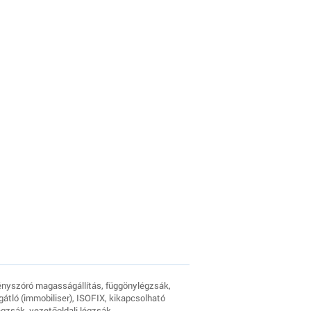
fényszóró magasságállítás, függönylégzsák,
átló (immobiliser), ISOFIX, kikapcsolható
égzsák, vezetőoldali légzsák