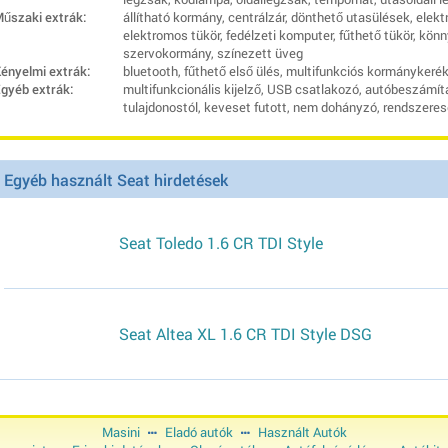
űszaki extrák:
állítható kormány, centrálzár, dönthető utasülések, elekt
elektromos tükör, fedélzeti komputer, fűthető tükör, könn
szervokormány, színezett üveg
ényelmi extrák:
bluetooth, fűthető első ülés, multifunkciós kormánykerék
gyéb extrák:
multifunkcionális kijelző, USB csatlakozó, autóbeszámítás
tulajdonostól, keveset futott, nem dohányzó, rendszeres
Egyéb használt Seat hirdetések
Seat Toledo 1.6 CR TDI Style
Seat Altea XL 1.6 CR TDI Style DSG
Masini
Eladó autók
Használt Autók