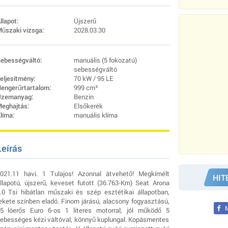
llapot:
Újszerű
űszaki vizsga:
2028.03.30
ebességváltó:
manuális (5 fokozatú)
sebességváltó
eljesítmény:
70 kW / 95 LE
engerűrtartalom:
999 cm³
zemanyag:
Benzin
eghajtás:
Elsőkerék
líma:
manuális klíma
Leírás
021.11 havi. 1 Tulajos! Azonnal átvehető! Megkímélt
HIT
llapotú, újszerű, keveset futott (36.763-Km) Seat Arona
.0 Tsi hibátlan műszaki és szép esztétikai állapotban,
ekete színben eladó. Finom járású, alacsony fogyasztású,
M
5 lóerős Euro 6-os 1 literes motorral, jól működő 5
ebességes kézi váltóval, könnyű kuplungal. Kopásmentes