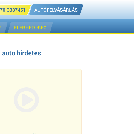
70-3387451
AUTÓFELVÁSÁRLÁS
S
ELÉRHETŐSÉG
 autó hirdetés