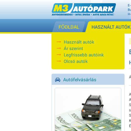
E-
Bu
H
FŐOLDAL
HASZNÁLT AUTÓK
Használt autók
Ár szerint
Legfrissebb autóink
Olcsó autók
Á
Autófelvásárlás
A
A
S
s
S
K
É