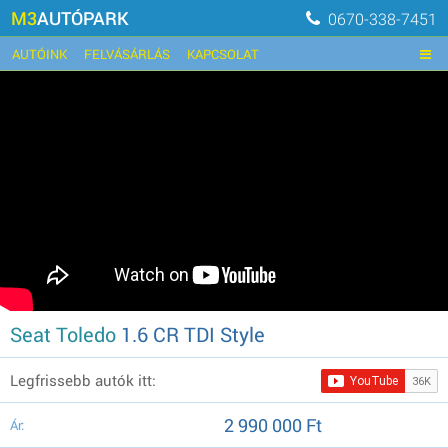
M3
AUTÓPARK
0670-338-7451
AUTÓINK
FELVÁSÁRLÁS
KAPCSOLAT
Seat Toledo
1.6 CR TDI Style
Legfrissebb autók itt:
2 990 000 Ft
Ár: