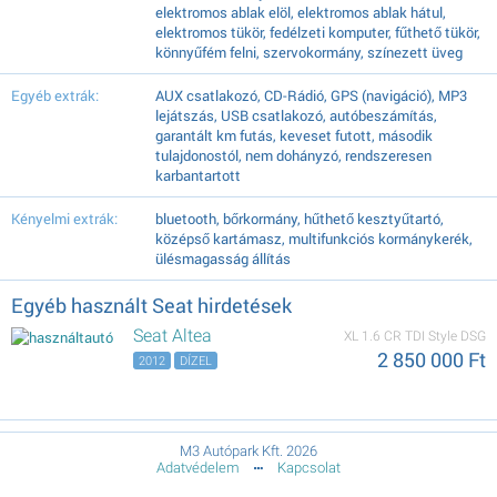
elektromos ablak elöl, elektromos ablak hátul,
elektromos tükör, fedélzeti komputer, fűthető tükör,
könnyűfém felni, szervokormány, színezett üveg
Egyéb extrák:
AUX csatlakozó, CD-Rádió, GPS (navigáció), MP3
lejátszás, USB csatlakozó, autóbeszámítás,
garantált km futás, keveset futott, második
tulajdonostól, nem dohányzó, rendszeresen
karbantartott
Kényelmi extrák:
bluetooth, bőrkormány, hűthető kesztyűtartó,
középső kartámasz, multifunkciós kormánykerék,
ülésmagasság állítás
Egyéb használt Seat hirdetések
Seat Altea
XL 1.6 CR TDI Style DSG
2 850 000 Ft
2012
DÍZEL
M3 Autópark Kft. 2026
Adatvédelem
Kapcsolat