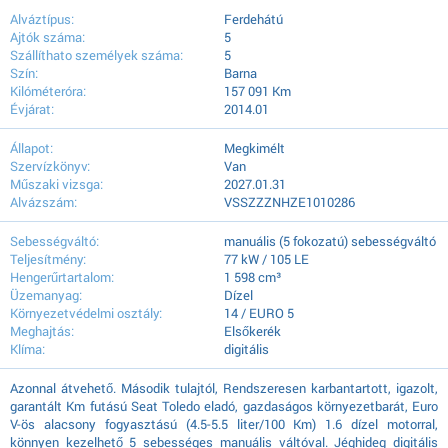
Alváztípus:
Ferdehátú
Ajtók száma:
5
Szállíthato személyek száma:
5
Szín:
Barna
Kilóméteróra:
157 091 Km
Évjárat:
2014.01
Állapot:
Megkimélt
Szervízkönyv:
Van
Műszaki vizsga:
2027.01.31
Alvázszám:
VSSZZZNHZE1010286
Sebességváltó:
manuális (5 fokozatú) sebességváltó
Teljesítmény:
77 kW / 105 LE
Hengerűrtartalom:
1 598 cm³
Üzemanyag:
Dízel
Környezetvédelmi osztály:
14 / EURO 5
Meghajtás:
Elsőkerék
Klíma:
digitális
Azonnal átvehető. Második tulajtól, Rendszeresen karbantartott, igazolt,
garantált Km futású Seat Toledo eladó, gazdaságos környezetbarát, Euro
V-ös alacsony fogyasztású (4.5-5.5 liter/100 Km) 1.6 dízel motorral,
könnyen kezelhető 5 sebességes manuális váltóval. Jéghideg digitális