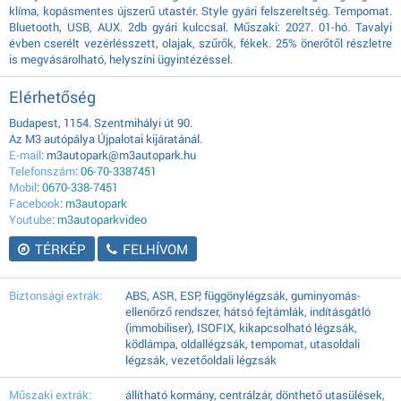
klíma, kopásmentes újszerű utastér. Style gyári felszereltség. Tempomat.
Bluetooth, USB, AUX. 2db gyári kulccsal. Műszaki: 2027. 01-hó. Tavalyi
évben cserélt vezérlésszett, olajak, szűrők, fékek. 25% önerőtől részletre
is megvásárolható, helyszíni ügyintézéssel.
Elérhetőség
Budapest, 1154. Szentmihályi út 90.
Az M3 autópálya Újpalotai kijáratánál.
E-mail
: m3autopark@m3autopark.hu
Telefonszám
:
06-70-3387451
Mobil
:
0670-338-7451
Facebook
:
m3autopark
Youtube
:
m3autoparkvideo
TÉRKÉP
FELHÍVOM
Biztonsági extrák:
ABS, ASR, ESP, függönylégzsák, guminyomás-
ellenőrző rendszer, hátsó fejtámlák, indításgátló
(immobiliser), ISOFIX, kikapcsolható légzsák,
ködlámpa, oldallégzsák, tempomat, utasoldali
légzsák, vezetőoldali légzsák
Műszaki extrák:
állítható kormány, centrálzár, dönthető utasülések,