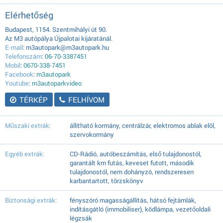
Elérhetőség
Budapest, 1154. Szentmihályi út 90.
Az M3 autópálya Újpalotai kijáratánál.
E-mail
: m3autopark@m3autopark.hu
Telefonszám
:
06-70-3387451
Mobil
:
0670-338-7451
Facebook
:
m3autopark
Youtube
:
m3autoparkvideo
TÉRKÉP
FELHÍVOM
Műszaki extrák:
állítható kormány, centrálzár, elektromos ablak elöl,
szervokormány
Egyéb extrák:
CD-Rádió, autóbeszámítás, első tulajdonostól,
garantált km futás, keveset futott, második
tulajdonostól, nem dohányzó, rendszeresen
karbantartott, törzskönyv
Biztonsági extrák:
fényszóró magasságállítás, hátsó fejtámlák,
indításgátló (immobiliser), ködlámpa, vezetőoldali
légzsák