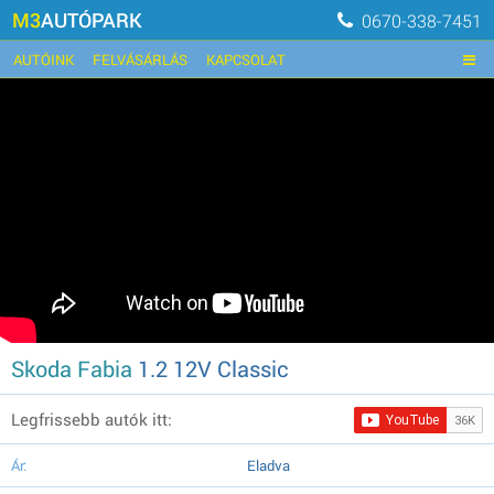
M3
AUTÓPARK
0670-338-7451
AUTÓINK
FELVÁSÁRLÁS
KAPCSOLAT
Skoda Fabia
1.2 12V Classic
Legfrissebb autók itt:
Ár:
Eladva