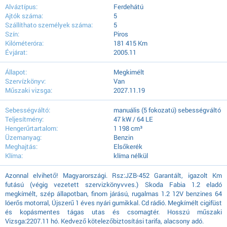
Alváztípus:
Ferdehátú
Ajtók száma:
5
Szállíthato személyek száma:
5
Szín:
Piros
Kilóméteróra:
181 415 Km
Évjárat:
2005.11
Állapot:
Megkimélt
Szervízkönyv:
Van
Műszaki vizsga:
2027.11.19
Sebességváltó:
manuális (5 fokozatú) sebességváltó
Teljesítmény:
47 kW / 64 LE
Hengerűrtartalom:
1 198 cm³
Üzemanyag:
Benzin
Meghajtás:
Elsőkerék
Klíma:
klíma nélkül
Azonnal elvihető! Magyarországi. Rsz:JZB-452 Garantált, igazolt Km
futású (végig vezetett szervizkönyvves.) Skoda Fabia 1.2 eladó
megkímélt, szép állapotban, finom járású, rugalmas 1.2 12V benzines 64
lóerős motorral, Újszerű 1 éves nyári gumikkal. Cd rádió. Megkímélt cigifüst
és kopásmentes tágas utas és csomagtér. Hosszú műszaki
Vizsga:2207.11 hó. Kedvező kötelezőbiztosítási tarifa, alacsony adó.