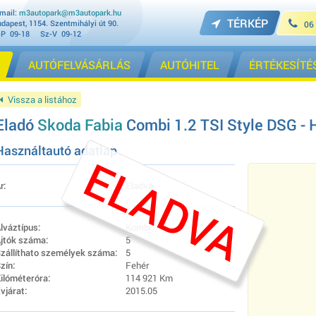
mail:
m3autopark@m3autopark.hu
TÉRKÉP
dapest, 1154. Szentmihályi út 90.
06
-P 09-18 Sz-V 09-12
AUTÓFELVÁSÁRLÁS
AUTÓHITEL
ÉRTÉKESÍTÉ
Vissza a listához
Eladó
Skoda Fabia
Combi 1.2 TSI Style DSG - H
Használtautó adatlap
ELADVA
r:
Eladva
lváztípus:
Kombi
jtók száma:
5
zállíthato személyek száma:
5
zín:
Fehér
ilóméteróra:
114 921 Km
vjárat:
2015.05