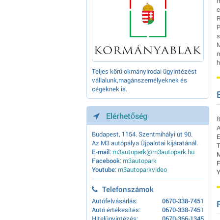
m
e
R
P
s
M
m
h
Teljes körű okmányirodai ügyintézést
vállalunk,magánszemélyeknek és
cégeknek is.
Elérhetőség
B
A
Budapest, 1154. Szentmihályi út 90.
E
Az M3 autópálya Újpalotai kijáratánál.
T
E-mail
:
m3autopark@m3autopark.hu
M
Facebook
:
m3autopark
F
Youtube
:
m3autoparkvideo
Y
Telefonszámok
Autófelvásárlás:
0670-338-7451
Autó értékesítés:
0670-338-7451
Hitelügyintézés:
0670-366-1345