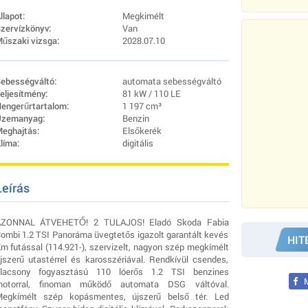
llapot:
Megkimélt
zervízkönyv:
Van
űszaki vizsga:
2028.07.10
ebességváltó:
automata sebességváltó
eljesítmény:
81 kW / 110 LE
engerűrtartalom:
1 197 cm³
zemanyag:
Benzin
eghajtás:
Elsőkerék
líma:
digitális
Leírás
ZONNAL ÁTVEHETŐ! 2 TULAJOS! Eladó Skoda Fabia
ombi 1.2 TSI Panoráma üvegtetős igazolt garantált kevés
HIT
m futással (114.921-), szervizelt, nagyon szép megkímélt
jszerű utastérrel és karosszériával. Rendkívül csendes,
lacsony fogyasztású 110 lóerős 1.2 TSI benzines
M
otorral, finoman működő automata DSG váltóval.
egkímélt szép kopásmentes, újszerű belső tér. Led