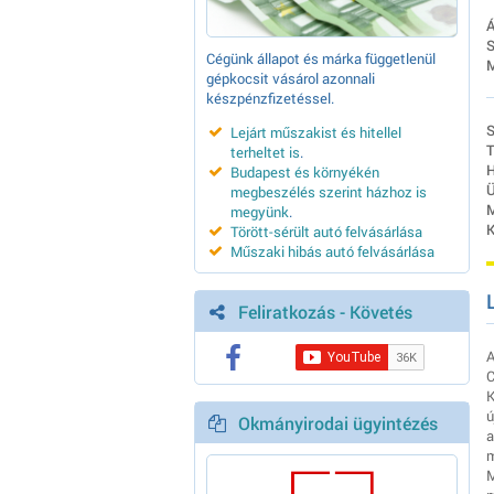
Á
S
Cégünk állapot és márka függetlenül
M
gépkocsit vásárol azonnali
készpénzfizetéssel.
S
Lejárt műszakist és hitellel
T
terheltet is
.
H
Budapest és környékén
Ü
megbeszélés szerint házhoz is
M
megyünk
.
K
Törött-sérült autó felvásárlása
Műszaki hibás autó felvásárlása
Feliratkozás - Követés
A
C
K
ú
Okmányirodai ügyintézés
a
m
M