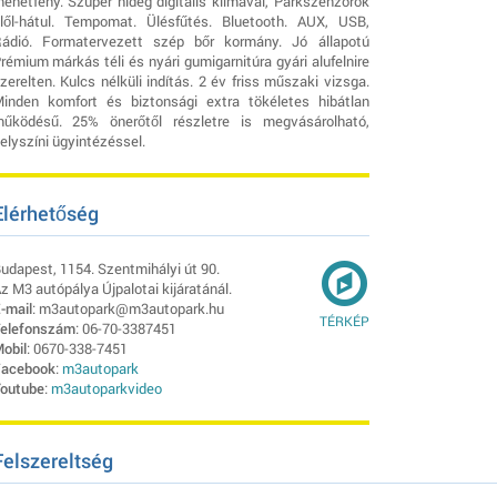
enetfény. Szuper hideg digitális klímával, Parkszenzorok
lől-hátul. Tempomat. Ülésfűtés. Bluetooth. AUX, USB,
ádió. Formatervezett szép bőr kormány. Jó állapotú
rémium márkás téli és nyári gumigarnitúra gyári alufelnire
zerelten. Kulcs nélküli indítás. 2 év friss műszaki vizsga.
inden komfort és biztonsági extra tökéletes hibátlan
űködésű. 25% önerőtől részletre is megvásárolható,
elyszíni ügyintézéssel.
Elérhetőség
udapest, 1154. Szentmihályi út 90.
z M3 autópálya Újpalotai kijáratánál.
-mail
: m3autopark@m3autopark.hu
TÉRKÉP
elefonszám
: 06-70-3387451
obil
: 0670-338-7451
acebook
:
m3autopark
outube
:
m3autoparkvideo
Felszereltség