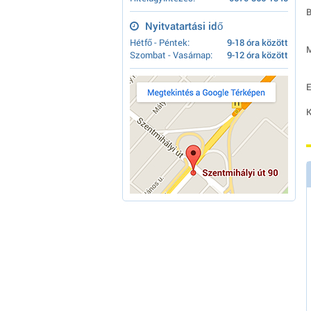
B
Nyitvatartási idő
Hétfő - Péntek:
9-18 óra között
M
Szombat - Vasárnap:
9-12 óra között
E
K