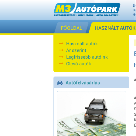
E-
Bu
H
FŐOLDAL
HASZNÁLT AUTÓK
Használt autók
Ár szerint
Legfrissebb autóink
Olcsó autók
Á
Autófelvásárlás
A
A
S
S
K
É