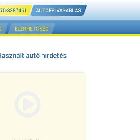
70-3387451
AUTÓFELVÁSÁRLÁS
S
ELÉRHETŐSÉG
asznált autó hirdetés