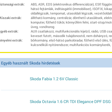
iztonsági extrák:
ABS, ASR, EDS (elektronikus differenciálzár), ESP, függ
hátsó fejtámlák, indításgátló (immobiliser), ISOFIX, kik
oldallégzsák, tempomat, utasoldali légzsák, vezetőoldali
űszaki extrák:
állítható kormány, centrálzár, dönthető utasülések, elekt
komputer, fűthető tükör, könnyűfém felni, start-stop/mo
üveg, vonóhorog
gyéb extrák:
AUX csatlakozó, multifunkcionális kijelző, rádió, USB cs
keveset futott, második tulajdonostól, nem dohányzó, r
ényelmi extrák:
bőrkormány, első-hátsó parkolóradar, fűthető első ülés,
kulcsnélküli nyitórendszer, multifunkciós kormánykerék,
Egyéb használt Skoda hirdetések
Skoda Fabia 1.2 6V Classic
Skoda Octavia 1.6 CR TDI Elegance DPF DSG