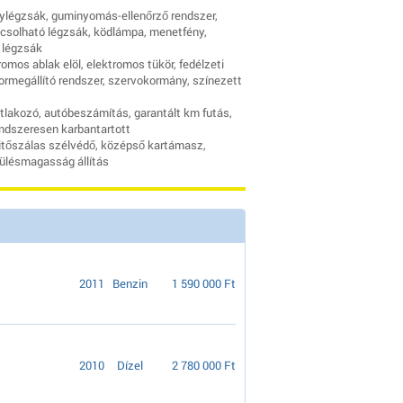
önylégzsák, guminyomás-ellenőrző rendszer,
apcsolható légzsák, ködlámpa, menetfény,
 légzsák
romos ablak elöl, elektromos tükör, fedélzeti
tormegállító rendszer, szervokormány, színezett
atlakozó, autóbeszámítás, garantált km futás,
endszeresen karbantartott
 fűtőszálas szélvédő, középső kartámasz,
 ülésmagasság állítás
2011
Benzin
1 590 000 Ft
2010
Dízel
2 780 000 Ft