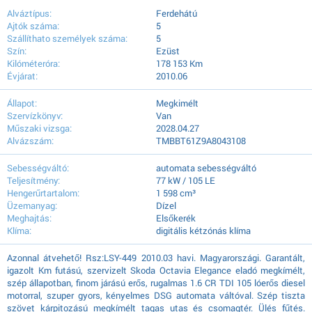
Alváztípus:
Ferdehátú
Ajtók száma:
5
Szállíthato személyek száma:
5
Szín:
Ezüst
Kilóméteróra:
178 153 Km
Évjárat:
2010.06
Állapot:
Megkimélt
Szervízkönyv:
Van
Műszaki vizsga:
2028.04.27
Alvázszám:
TMBBT61Z9A8043108
Sebességváltó:
automata sebességváltó
Teljesítmény:
77 kW / 105 LE
Hengerűrtartalom:
1 598 cm³
Üzemanyag:
Dízel
Meghajtás:
Elsőkerék
Klíma:
digitális kétzónás klíma
Azonnal átvehető! Rsz:LSY-449 2010.03 havi. Magyarországi. Garantált,
igazolt Km futású, szervizelt Skoda Octavia Elegance eladó megkímélt,
szép állapotban, finom járású erős, rugalmas 1.6 CR TDI 105 lóerős diesel
motorral, szuper gyors, kényelmes DSG automata váltóval. Szép tiszta
szövet kárpitozású megkímélt tagas utas és csomagtér. Ülés fűtés.