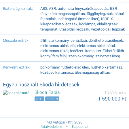
Biztonsági extrák:
ABS, ASR, automata fényszórókapcsolás, ESP,
fényszóró magasságállítás, függönylégzsák, hátsó
fejtámlák, indításgátló (immobiliser), ISOFIX,
kikapcsolható légzsák, ködlámpa, oldallégzsák,
tempomat, utasoldali légzsák, vezetőoldali légzsák
Műszaki extrák:
állítható kormány, centrálzár, dönthető utasülések,
elektromos ablak elöl, elektromos ablak hátul,
elektromos tükör, fedélzeti komputer, fűthető tükör,
könnyűfém felni, szervokormány, színezett üveg
Kényelmi extrák:
bőrkormány, fűthető első ülés, hűthető kartámasz,
középső kartámasz, ülésmagasság állítás
Egyéb használt Skoda hirdetések
Skoda Fabia
1.2 6V Classic
1 590 000 Ft
2011
BENZIN
M3 Autópark Kft. 2026
Adatvédelem
Kapcsolat