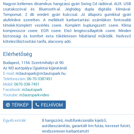
Nagyon kellemes dinamikus hangzású gyári Swing Cd rádióval. AUX. USB
csatakozóval és Bluetooth-al. Jéghideg dupla digitális klímával.
Tempomat. 2 db eredeti gyári kulccsal. Jó állapotú gumikkal gyári
alufelnikre szerelten. A mellékelt karbantartási számlákon fontosabb
tételek:Komplett vezérlés csere. Komplett kuplungszett csere. Klíma
kompresszor csere. EGR csere. Első lengéscsillapítók csere. Minden
biztonsági és komfort exta tökéletesen hibátlanúl működik. Kedvező
kötelezőbiztosítási tarifa, alacsony adó.
Elérhetőség
Budapest, 1154. Szentmihályi út 90.
Az M3 autópálya Újpalotai kijáratánál.
E-mail
: m3autopark@m3autopark.hu
Telefonszám
:
06-70-3387451
Mobil
:
0670-338-7451
Facebook
:
m3autopark
Youtube
:
m3autoparkvideo
TÉRKÉP
FELHÍVOM
Egyéb extrák:
8 hangszóró, multifunkcionális kijelző,
autóbeszámítás, garantált km futás, keveset futott,
rendszeresen karbantartott