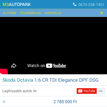
M3
AUTÓPARK
0670-338-7451
AUTÓINK
FELVÁSÁRLÁS
KAPCSOLAT
Skoda Octavia
1.6 CR TDI Elegance DPF DSG
Legfrissebb autók itt:
2 780 000 Ft
Ár: