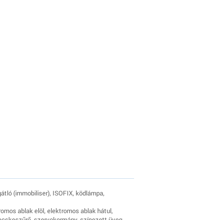
átló (immobiliser), ISOFIX, ködlámpa,
romos ablak elöl, elektromos ablak hátul,
szecskeszűrő, szervokormány, színezett üveg