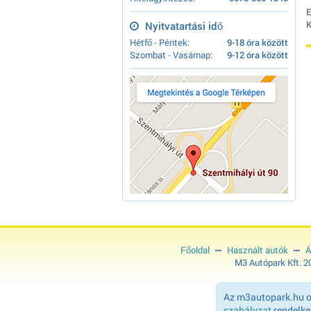
E
K
Nyitvatartási idő
Hétfő - Péntek:
9-18 óra között
Szombat - Vasárnap:
9-12 óra között
Főoldal
Használt autók
Á
M3 Autópark Kft. 
Az m3autopark.hu ol
szabályzat
rendelkez