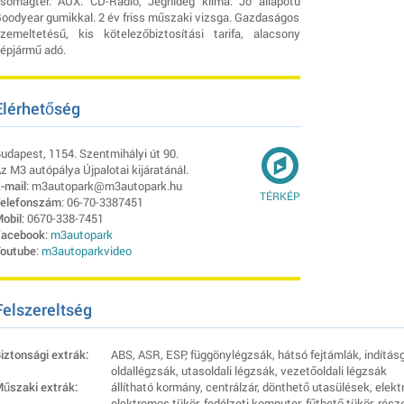
somagtér. AUX. CD-Rádió, Jéghideg klíma. Jó állapotú
oodyear gumikkal. 2 év friss műszaki vizsga. Gazdaságos
zemeltetésű, kis kötelezőbiztosítási tarifa, alacsony
épjármű adó.
Elérhetőség
udapest, 1154. Szentmihályi út 90.
z M3 autópálya Újpalotai kijáratánál.
-mail
: m3autopark@m3autopark.hu
TÉRKÉP
elefonszám
: 06-70-3387451
obil
: 0670-338-7451
acebook
:
m3autopark
outube
:
m3autoparkvideo
Felszereltség
iztonsági extrák:
ABS, ASR, ESP, függönylégzsák, hátsó fejtámlák, indításg
oldallégzsák, utasoldali légzsák, vezetőoldali légzsák
űszaki extrák:
állítható kormány, centrálzár, dönthető utasülések, elekt
elektromos tükör, fedélzeti komputer, fűthető tükör, ré