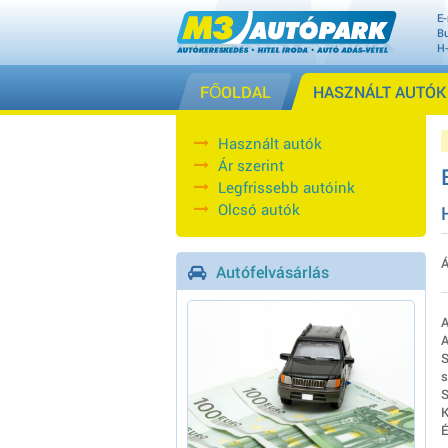
E-
Bu
H
FŐOLDAL
HASZNÁLT AUTÓK
Használt autók
Ár szerint
Legfrissebb autóink
Olcsó autók
Á
Autófelvásárlás
A
A
S
s
S
K
É