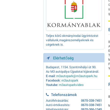
c
G
ü
g
Teljes körű okmányirodai ügyintézést
vállalunk,magánszemélyeknek és
B
cégeknek is.
A
E
T
Elérhetőség
M
F
Budapest, 1154. Szentmihályi út 90.
Y
Az M3 autópálya Újpalotai kijáratánál.
E-mail
:
m3autopark@m3autopark.hu
Facebook
:
m3autopark
Youtube
:
m3autoparkvideo
Telefonszámok
B
Autófelvásárlás:
0670-338-7451
Autó értékesítés:
0670-338-7451
M
Hitelügyintézés:
0670-366-1345