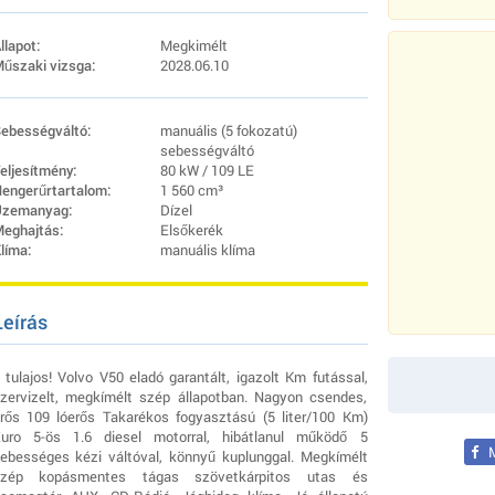
llapot:
Megkimélt
űszaki vizsga:
2028.06.10
ebességváltó:
manuális (5 fokozatú)
sebességváltó
eljesítmény:
80 kW / 109 LE
engerűrtartalom:
1 560 cm³
zemanyag:
Dízel
eghajtás:
Elsőkerék
líma:
manuális klíma
Leírás
 tulajos! Volvo V50 eladó garantált, igazolt Km futással,
zervizelt, megkímélt szép állapotban. Nagyon csendes,
rős 109 lóerős Takarékos fogyasztású (5 liter/100 Km)
uro 5-ös 1.6 diesel motorral, hibátlanul működő 5
M
ebességes kézi váltóval, könnyű kuplunggal. Megkímélt
szép kopásmentes tágas szövetkárpitos utas és