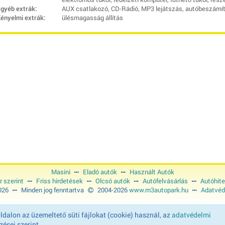
gyéb extrák:
AUX csatlakozó, CD-Rádió, MP3 lejátszás, autóbeszámítá
ényelmi extrák:
ülésmagasság állítás
Masini
Eladó autók
Használt Autók
r szerint
Friss hirdetések
Olcsó autók
Autófelvásárlás
Autóhite
2026
Minden jog fenntartva
2004-2026
www.m3autopark.hu
Adatvéd
dalon az üzemeltető süti fájlokat (cookie) használ, az
adatvédelmi
ései szerint.