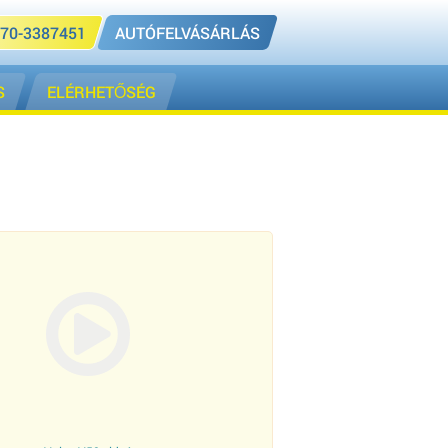
70-3387451
AUTÓFELVÁSÁRLÁS
S
ELÉRHETŐSÉG