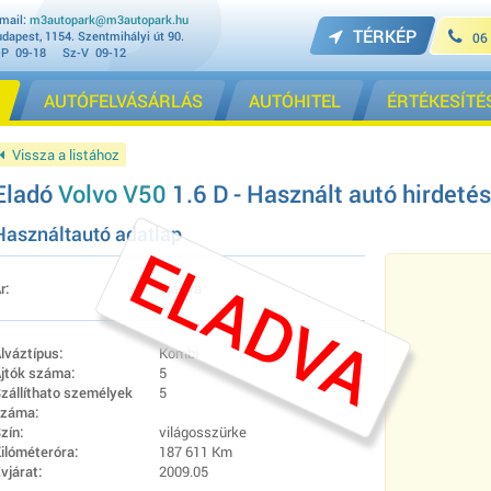
mail:
m3autopark@m3autopark.hu
TÉRKÉP
dapest, 1154. Szentmihályi út 90.
06
-P 09-18 Sz-V 09-12
AUTÓFELVÁSÁRLÁS
AUTÓHITEL
ÉRTÉKESÍTÉ
Vissza a listához
Eladó
Volvo V50
1.6 D - Használt autó hirdetés
Használtautó adatlap
ELADVA
r:
Eladva
lváztípus:
Kombi
jtók száma:
5
zállíthato személyek
5
záma:
zín:
világosszürke
ilóméteróra:
187 611 Km
vjárat:
2009.05