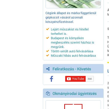
Á
Cégünk állapot és márka függetlenül
M
gépkocsit vásárol azonnali
készpénzfizetéssel.
S
Lejárt műszakist és hitellel
terheltet is
.
T
Budapest és környékén
H
megbeszélés szerint házhoz is
Ü
megyünk
.
M
Törött-sérült autó felvásárlása
K
Műszaki hibás autó felvásárlása
Feliratkozás - Követés
2
s
e
Okmányirodai ügyintézés
E
s