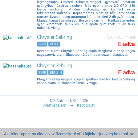
legmagasabb Limited felszereltséggel, gyönyörű hibátlan
gyöngyház tűzpiros színben. Erős nyomatékos 2.0 CRDI 140
lóerős motorral! Minden biztonsági és komfort extra
tökéletesen működik. Kopásmentes hibátlan bőr kárpitozású
utastér. Szuper hideg automata klíma, eredeti 2 db gyári kulcs.
Magas hangzásminőségű Boston gyári hifi. Padkázásmentes
gyári krómozott felnik és jó állapotú gumiszett. 2 év friss
műszaki vizsga.
Chrysler Sebring
2.0 CRD Limited
Eladva
2009
DÍZEL
Keveset futott Chrysler Sebring eladó megkímélt, szép, teljes
nagyszerviz utáni állapotban, 2 év friss műszaki vizsgával.
Chrysler Sebring
Eladva
1998
BENZIN
Magyarországi nagyon szép állapotban lévő bőr belsős Sebring
cabrio eladó. 20 hónap műszaki vizsga!
M3 Autópark Kft. 2026
Adatvédelem
Kapcsolat
Az m3autopark.hu oldalon az üzemeltető süti fájlokat (cookie) használ, az