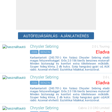
AUTÓFELVÁSÁRLÁS - AJÁNLATKÉRÉS
Chrysler Sebring
2.0 L Touring
Eladva
2006
BENZIN
Karbantartott (243.701-) Km futású Chrysler Sebring eladó
magas felszereltséggel. Erős 2.0 156 lóerős benzines motorral!
Minden biztonsági és komfort extra tökéletesen működik.
Szuper hideg klíma, 2 db kulcs. Szép hangzású gyári cd, AUX
rádió. Azonnal elvihető. Esztétikai hibákkal, korrózióval.
Chrysler Sebring
2.0 L
Eladva
2006
BENZIN
Karbantartott (243.701-) Km futású Chrysler Sebring eladó
magas felszereltséggel. Erős 2.0 156 lóerős benzines motorral!
Minden biztonsági és komfort extra tökéletesen működik.
Szuper hideg klíma, 2 db kulcs. Szép hangzású gyári cd,AUX
rádió. Azonnal elvihető. Esztétikai hibákkal, korrózióval.
Chrysler Sebring
Cabrio 2.0 CRD Limited