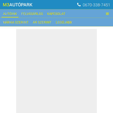
M3
AUTÓPARK
0670-338-7451
AUTÓINK
FELVÁSÁRLÁS
KAPCSOLAT
MÁRKA SZERINT
ÁR SZERINT
LEGÚJABB