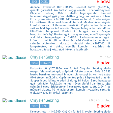
Eladva
2008
DÍZEL
Azonnal átvehető! Rsz:NJC-197 Keveset futott (160.206-)
igazolt, garantált Km futású végig vezetett szervizkönyvves
Chrysler Sebring Cabrio eladó legmagasabb Limited
felszereltséggel, gyönyörű hibátlan gyöngyház szürke színben.
Erős nyomatékos 2.0 CRDI 140 lóerős motorral, 6 sebességes
kézi váltóval. Hibátlanul üzemelő tetővel. Minden biztonsági és
komfort extra tökéletesen működik. Kopásmentes hibátlan
szürke bőrkárpitozású utastér. Szuper hideg automata klíma.
Ülésfűtés. Tempomat. Eredeti 2 db gyári kulcs. Magas
hangzásminőségű Boston gyári hangrendszer, érintőképernyős
androidos fejegységgel + 2xUSB. Padkázásmentes gyári
krómozott felnik téli gumikkal és nyári Continental gumiszett
szintén alufelniken. Hosszú műszaki vizsga:2027.02. Új
lámpatestek, új akku, cserélt komplett vezérlés és
hosszbordásszíj készlet, új fékek. stb.stb.stb
Chrysler Sebring
2.0 16V
Eladva
2003
BENZIN
Karbantartott (207.886-) Km futású Chrysler Sebring eladó
magas felszereltséggel, szép lakk fekete színben. Erős 2.0 143
lóerős benzines motorral! Minden biztonsági és komfort extra
tökéletesen működik. Kopásmentes plüss kárpitozású utastér.
Szuper hideg klíma, eredeti 2 db gyári kulcs. Szép hangzású
gyári cd rádió. Padkázásmentes 1 éves alufelni garnitúra, rajta
szintén 1 éves Bridgestone 4 évszakos gumi szett. 2 év friss
műszaki vizsga. 10 hónapja cserélt komplett vezérlés szett és
olajszerviz, számlákkal igazoltan.
Chrysler Sebring
2.0 CRD Limited
Eladva
2009
DÍZEL
Keveset futott (140.249- Km) Km futású Chrysler Sebring eladó