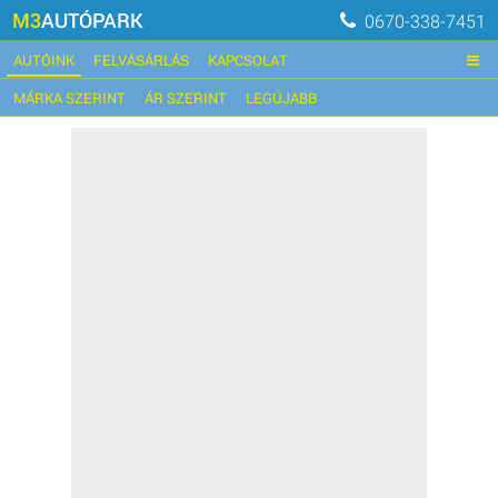
M3
AUTÓPARK
0670-338-7451
AUTÓINK
FELVÁSÁRLÁS
KAPCSOLAT
MÁRKA SZERINT
ÁR SZERINT
LEGÚJABB