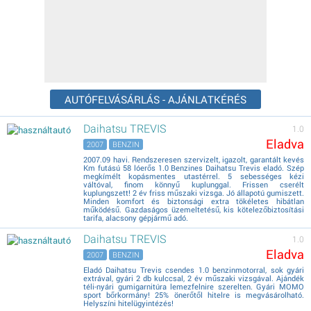
AUTÓFELVÁSÁRLÁS - AJÁNLATKÉRÉS
Daihatsu TREVIS
1.0
Eladva
2007
BENZIN
2007.09 havi. Rendszeresen szervizelt, igazolt, garantált kevés
Km futású 58 lóerős 1.0 Benzines Daihatsu Trevis eladó. Szép
megkímélt kopásmentes utastérrel. 5 sebességes kézi
váltóval, finom könnyű kuplunggal. Frissen cserélt
kuplungszett! 2 év friss műszaki vizsga. Jó állapotú gumiszett.
Minden komfort és biztonsági extra tökéletes hibátlan
működésű. Gazdaságos üzemeltetésű, kis kötelezőbiztosítási
tarifa, alacsony gépjármű adó.
Daihatsu TREVIS
1.0
Eladva
2007
BENZIN
Eladó Daihatsu Trevis csendes 1.0 benzinmotorral, sok gyári
extrával, gyári 2 db kulccsal, 2 év műszaki vizsgával. Ajándék
téli-nyári gumigarnitúra lemezfelnire szerelten. Gyári MOMO
sport bőrkormány! 25% önerőtől hitelre is megvásárolható.
Helyszíni hitelügyintézés!