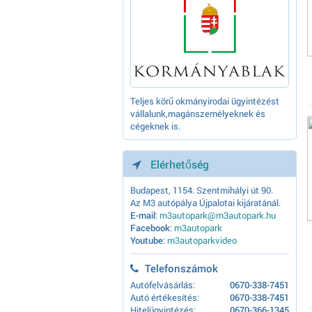
Teljes körű okmányirodai ügyintézést
vállalunk,magánszemélyeknek és
cégeknek is.
Elérhetőség
Budapest, 1154. Szentmihályi út 90.
Az M3 autópálya Újpalotai kijáratánál.
E-mail
:
m3autopark@m3autopark.hu
Facebook
:
m3autopark
Youtube
:
m3autoparkvideo
Telefonszámok
Autófelvásárlás:
0670-338-7451
Autó értékesítés:
0670-338-7451
Hitelügyintézés:
0670-366-1345