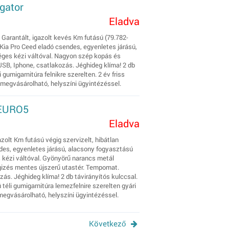
igator
Eladva
 Garantált, igazolt kevés Km futású (79.782-
 Kia Pro Ceed eladó csendes, egyenletes járású,
séges kézi váltóval. Nagyon szép kopás és
USB, Iphone, csatlakozás. Jéghideg klíma! 2 db
i gumigarnitúra felnikre szerelten. 2 év friss
 megvásárolható, helyszíni ügyintézéssel.
 EURO5
Eladva
azolt Km futású végig szervizelt, hibátlan
des, egyenletes járású, alacsony fogyasztású
s kézi váltóval. Gyönyörű narancs metál
gizés mentes újszerű utastér. Tempomat.
ás. Jéghideg klíma! 2 db távirányítós kulccsal.
 téli gumigarnitúra lemezfelnire szerelten gyári
 megvásárolható, helyszíni ügyintézéssel.
Következő