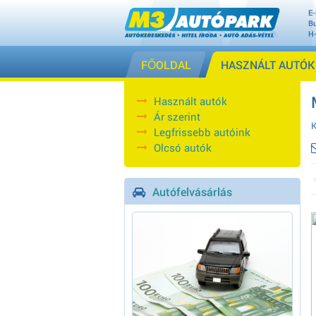
E-
Bu
H
FŐOLDAL
HASZNÁLT AUTÓK
Használt autók
Ár szerint
K
Legfrissebb autóink
Olcsó autók
Autófelvásárlás