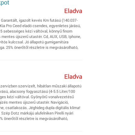
kpot
Eladva
 Garantált, igazolt kevés Km futású (140.037-
 Kia Pro Ceed eladó csendes, egyenletes járású,
, 5 sebességes kézi váltóval, könnyű finom
 mentes újszerű utastér. Cd, AUX, USB, Iphone,
ítós kulccsal. Jó állapotú gumigarnitúra
sga. 25% önerőtől részletre is megvásárolható,
Eladva
zervizben szervizelt, hibátlan műszaki állapotú
rású, alacsony fogyasztású (4-5.5 Liter/100
éges kézi váltóval. Gyönyörű vonalvezetésű
izés mentes újszerű utastér. Navigáció,
, csatlakozás. Jéghideg dupla digitális klíma!
 Szép Dotz márkájú alufelniken Pirelli nyári
% önerőtől részletre is megvásárolható,