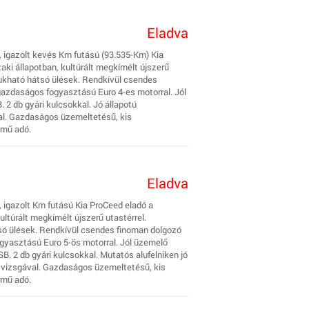
Eladva
, igazolt kevés Km futású (93.535-Km) Kia
aki állapotban, kultúrált megkímélt újszerű
sukható hátsó ülések. Rendkívül csendes
gazdaságos fogyasztású Euro 4-es motorral. Jól
 2 db gyári kulcsokkal. Jó állapotú
val. Gazdaságos üzemeltetésű, kis
rmű adó.
Eladva
, igazolt Km futású Kia ProCeed eladó a
ultúrált megkímélt újszerű utastérrel.
só ülések. Rendkívül csendes finoman dolgozó
gyasztású Euro 5-ös motorral. Jól üzemelő
B. 2 db gyári kulcsokkal. Mutatós alufelniken jó
i vizsgával. Gazdaságos üzemeltetésű, kis
rmű adó.