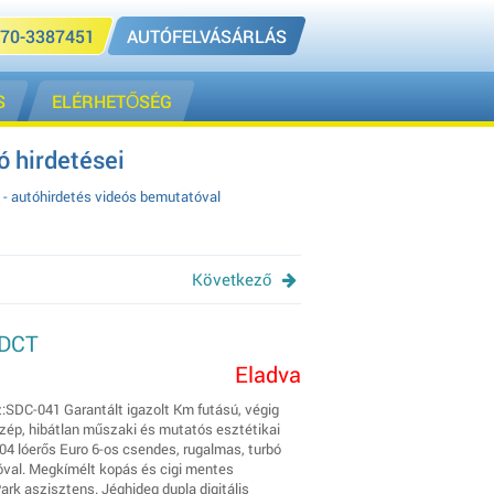
70-3387451
AUTÓFELVÁSÁRLÁS
S
ELÉRHETŐSÉG
 hirdetései
 - autóhirdetés videós bemutatóval
Következő
 DCT
Eladva
:SDC-041 Garantált igazolt Km futású, végig
zép, hibátlan műszaki és mutatós esztétikai
204 lóerős Euro 6-os csendes, rugalmas, turbó
óval. Megkímélt kopás és cigi mentes
Park aszisztens. Jéghideg dupla digitális