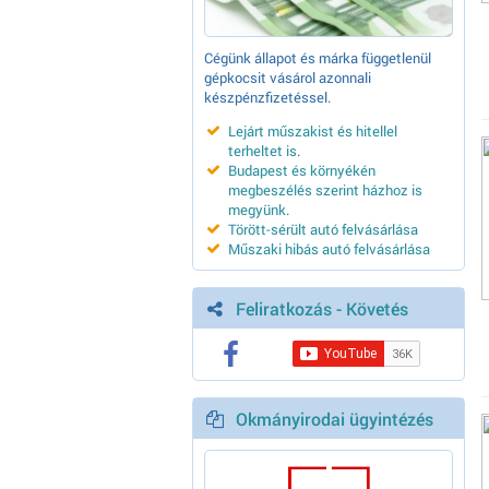
Cégünk állapot és márka függetlenül
gépkocsit vásárol azonnali
készpénzfizetéssel.
Lejárt műszakist és hitellel
terheltet is
.
Budapest és környékén
megbeszélés szerint házhoz is
megyünk
.
Törött-sérült autó felvásárlása
Műszaki hibás autó felvásárlása
Feliratkozás - Követés
Okmányirodai ügyintézés