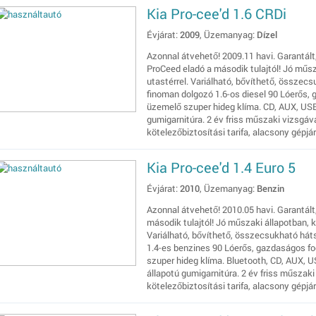
Kia Pro-cee'd 1.6 CRDi
Évjárat:
2009
, Üzemanyag:
Dízel
Azonnal átvehető! 2009.11 havi. Garantált
ProCeed eladó a második tulajtól! Jó műsz
utastérrel. Variálható, bővíthető, összec
finoman dolgozó 1.6-os diesel 90 Lóerős, 
üzemelő szuper hideg klíma. CD, AUX, USB.
gumigarnitúra. 2 év friss műszaki vizsgá
kötelezőbiztosítási tarifa, alacsony gépjá
Kia Pro-cee'd 1.4 Euro 5
Évjárat:
2010
, Üzemanyag:
Benzin
Azonnal átvehető! 2010.05 havi. Garantált
második tulajtól! Jó műszaki állapotban, k
Variálható, bővíthető, összecsukható hát
1.4-es benzines 90 Lóerős, gazdaságos fo
szuper hideg klíma. Bluetooth, CD, AUX, US
állapotú gumigarnitúra. 2 év friss műszak
kötelezőbiztosítási tarifa, alacsony gépjá