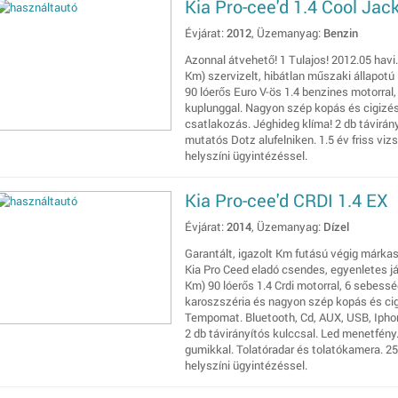
Kia Pro-cee'd 1.4 Cool Jac
Évjárat:
2012
, Üzemanyag:
Benzin
Azonnal átvehető! 1 Tulajos! 2012.05 havi.
Km) szervizelt, hibátlan műszaki állapotú
90 lóerős Euro V-ös 1.4 benzines motorral
kuplunggal. Nagyon szép kopás és cigizés
csatlakozás. Jéghideg klíma! 2 db távirány
mutatós Dotz alufelniken. 1.5 év friss viz
helyszíni ügyintézéssel.
Kia Pro-cee'd CRDI 1.4 EX
Évjárat:
2014
, Üzemanyag:
Dízel
Garantált, igazolt Km futású végig márkas
Kia Pro Ceed eladó csendes, egyenletes já
Km) 90 lóerős 1.4 Crdi motorral, 6 sebess
karoszszéria és nagyon szép kopás és cig
Tempomat. Bluetooth, Cd, AUX, USB, Iphone
2 db távirányítós kulccsal. Led menetfény.
gumikkal. Tolatóradar és tolatókamera. 25
helyszíni ügyintézéssel.