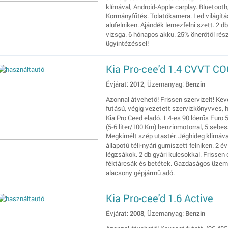
klímával, Android-Apple carplay. Bluetooth
Kormányfűtés. Tolatókamera. Led világítás
alufelniken. Ajándék lemezfelni szett. 2 db
vizsga. 6 hónapos akku. 25% önerőtől rész
ügyintézéssel!
Kia Pro-cee'd 1.4 CVVT C
Évjárat:
2012
, Üzemanyag:
Benzin
Azonnal átvehető! Frissen szervizelt! Keve
futású, végig vezetett szervizkönyvves, 
Kia Pro Ceed eladó. 1.4-es 90 lóerős Euro
(5-6 liter/100 Km) benzinmotorral, 5 sebes
Megkímélt szép utastér. Jéghideg klímáva
állapotú téli-nyári gumiszett felniken. 2 
légzsákok. 2 db gyári kulcsokkal. Frissen 
féktárcsák és betétek. Gazdaságos üzemelt
alacsony gépjármű adó.
Kia Pro-cee'd 1.6 Active
Évjárat:
2008
, Üzemanyag:
Benzin