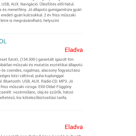
, USB, AUX. Navigáció. Ülésfűtés elől-hátul.
 és menetfény. Jó állapotú gumigarnitúra gyári
 eredeti gyári kulcsokkal. 2 év friss műszaki
letre is megvásárolható, helyszíni
OOL
Eladva
set futott, (134.300-) garantált igazolt Km
hibátlan műszaki és mutatós esztétikai állapotú
 5-ös csendes, rugalmas, alacsony fogyasztású
séges kézi váltóval, puha kuplunggal.
l. Bluetooth. USB, AUX. Rádió-CD. MP3. Jó
év friss műszaki vizsga. Elől-Oldat-Függöny
cserélt: vezérműlánc, olaj és szűrők, hátsó
etésű, kis kötelezőbiztosítási tarifa,
Eladva