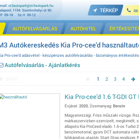
mail:
m3autopark@m3autopark.hu
TÉRKÉP
dapest, 1154. Szentmihályi út 90.
06
-P 09-18 Sz-V 09-12
AUTÓFELVÁSÁRLÁS
AUTÓHITEL
ÉRTÉKESÍTÉ
M3 Autókereskedés Kia Pro-cee'd használtautó
ia Pro-cee'd adásvétel - készpénzes autófelvásárlás - bizományos értékesítés
Autófelvásárlás - Ajánlatkérés
Előző
1
2
3
4
Kia Pro-cee'd 1.6 T-GDI GT
Évjárat:
2020
, Üzemanyag:
Benzin
Magyarországi. Friss műszaki vizsga. Rsz
márkaszervizben szervizelt, megkímélt, s
állapotú Kia ProCeed eladó. 1.6-os Turbó 
benzinmotorral, gyors DCT automata vált
bőrkárpitos utastér. Start-Stop rendszer. 