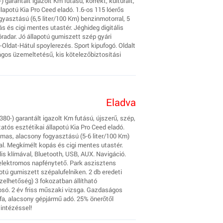
 garantált igazolt Km futású, korrekt, kulturált,
lapotú Kia Pro Ceed eladó. 1.6-os 115 lóerős
yasztású (6,5 liter/100 Km) benzinmotorral, 5
 és cigi mentes utastér. Jéghideg digitális
radar. Jó állapotú gumiszett szép gyári
l-Oldat-Hátul spoylerezés. Sport kipufogó. Oldalt
gos üzemeltetésű, kis kötelezőbiztosítási
Eladva
0-) garantált igazolt Km futású, újszerű, szép,
tatós esztétikai állapotú Kia Pro Ceed eladó.
lmas, alacsony fogyasztású (5-6 liter/100 Km)
al. Megkímélt kopás és cigi mentes utastér.
lis klímával, Bluetooth, USB, AUX. Navigáció.
elektromos napfénytető. Park aszisztens
otú gumiszett szépalufelniken. 2 db eredeti
ezelhetőség) 3 fokozatban állítható
ó. 2 év friss műszaki vizsga. Gazdaságos
ifa, alacsony gépjármű adó. 25% önerőtől
yintézéssel!