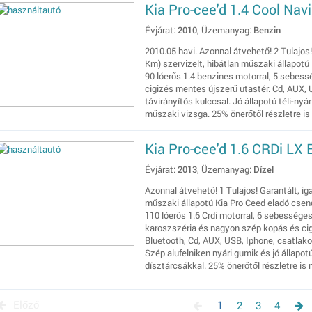
Kia Pro-cee'd 1.4 Cool Nav
Évjárat:
2010
, Üzemanyag:
Benzin
2010.05 havi. Azonnal átvehető! 2 Tulajos!
Km) szervizelt, hibátlan műszaki állapotú
90 lóerős 1.4 benzines motorral, 5 sebes
cigizés mentes újszerű utastér. Cd, AUX, 
távirányítós kulccsal. Jó állapotú téli-nyár
műszaki vizsga. 25% önerőtől részletre is
Kia Pro-cee'd 1.6 CRDi LX
Évjárat:
2013
, Üzemanyag:
Dízel
Azonnal átvehető! 1 Tulajos! Garantált, ig
műszaki állapotú Kia Pro Ceed eladó csen
110 lóerős 1.6 Crdi motorral, 6 sebessége
karoszszéria és nagyon szép kopás és ci
Bluetooth, Cd, AUX, USB, Iphone, csatlakoz
Szép alufelniken nyári gumik és jó állapotú
dísztárcsákkal. 25% önerőtől részletre is
Előző
1
2
3
4