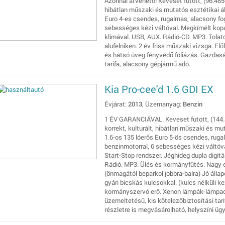
Azonnal átvehető! Keveset futott, (96.485-)
hibátlan műszaki és mutatós esztétikai ál
Euro 4-es csendes, rugalmas, alacsony fog
sebességes kézi váltóval. Megkímélt kopás
klímával. USB, AUX. Rádió-CD. MP3. Tolató
alufelniken. 2 év friss műszaki vizsga. Elő
és hátsó üveg fényvédő fóliázás. Gazdasá
tarifa, alacsony gépjármű adó.
Kia Pro-cee'd 1.6 GDI EX
Évjárat:
2013
, Üzemanyag:
Benzin
1 ÉV GARANCIÁVAL. Keveset futott, (144.38
korrekt, kulturált, hibátlan műszaki és mu
1.6-os 135 lóerős Euro 5-ös csendes, ruga
benzinmotorral, 6 sebességes kézi váltóv
Start-Stop rendszer. Jéghideg dupla digitá
Rádió. MP3. Ülés és kormányfűtés. Nagy 
(önmagától beparkol jobbra-balra) Jó állap
gyári bicskás kulcsokkal. (kulcs nélküli k
kormányszervó erő. Xenon lámpák-lámpaos
üzemeltetésű, kis kötelezőbiztosítási tar
részletre is megvásárolható, helyszíni üg