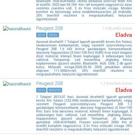
Bluetooth. USB-AUX-Rádió. Utolsó általános szervize 9000- Km
el ezelőtt. 2023 ban 94.769- Km- nél komplett nagyszerviz azaz
vezérlés cserélve volt. 2 év friss műszaki vizsga. Minden
komfort és biztonsági extra rendeltetésszerűen jól működik.
25% önerőtől részletre is megvásárolható, helyszíni
ügyintézéssel.
Peugeot 208
1.6 BlueHDi Active
Eladva
2016
DÍZEL
Azonnal átvehető! 1 Tulajos! Igazolt garantált kevés Km futású,
rendszeresen karbantartott, végig vezetett szervizkönyvves
Peugeot 208 1.6 HDi Active gazdaságos környezetbarát,
alacsony fogyasztású (5 liter/100 Km) EURO 6-os start-stoppos
dízel motorral, könnyű finom kuplunggal, 5 sebességes kézi
váltóval. Tempomat. Led menetfény. Jéghideg klíma,
kopásmentes újszerű utastér. Bluetooth. AUX. USB. 2 db gyári
kulcs. Műszaki vizsga:2026.05.30 2025 januárban utolsó
olajcsee 111.000km-nél. 25% önerőtől részletre is
megvásárolható, helyszíni ügyintézéssel.
Peugeot 208
1.2 PureTech Active
Eladva
2013
BENZIN
1 Tulajos! 2013.07 havi. Azonnal átvehető! Igazolt garantált
kevés Km futású (122.044) rendszeresen karbantartott, végig
vezetett Peugeot szervizkönyvves Peugeot 208 1.2
gazdaságos környezetbarát, alacsony fogyasztású (5 liter/100
Km) Euro 5-ös benzines motorral, könnyű finom kuplunggal, 5
sebességes kézi váltóval. Led menetfény. Jéghideg klíma.
Kopásmentes újszerű utastér. Tempomat. Jó állapotú
gumikkal. USB-AUX-Rádió. Frissen szervizelt! 2000- Km el
ezelőtt komplett nagyszerviz. 2 év friss műszaki vizsga. 25%
önerőtől részletre is megvásárolható, helyszíni ügyintézéssel.