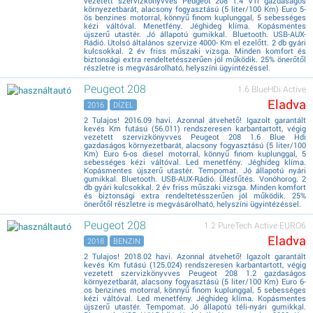
vezetett szervizkönyvves Peugeot 208 1.4 VTi gazdaságos
környezetbarát, alacsony fogyasztású (5 liter/100 Km) Euro 5-
ös benzines motorral, könnyű finom kuplunggal, 5 sebességes
kézi váltóval. Menetfény. Jéghideg klíma. Kopásmentes
újszerű utastér. Jó állapotú gumikkal. Bluetooth. USB-AUX-
Rádió. Utolsó általános szervize 4000- Km el ezelőtt. 2 db gyári
kulcsokkal. 2 év friss műszaki vizsga. Minden komfort és
biztonsági extra rendeltetésszerűen jól működik. 25% önerőtől
részletre is megvásárolható, helyszíni ügyintézéssel.
Peugeot 208
1.6 BlueHDi Active
Eladva
2016
DÍZEL
2 Tulajos! 2016.09 havi. Azonnal átvehető! Igazolt garantált
kevés Km futású (56.011) rendszeresen karbantartott, végig
vezetett szervizkönyvves Peugeot 208 1.6 Blue Hdi
gazdaságos környezetbarát, alacsony fogyasztású (5 liter/100
Km) Euro 6-os diesel motorral, könnyű finom kuplunggal, 5
sebességes kézi váltóval. Led menetfény. Jéghideg klíma.
Kopásmentes újszerű utastér. Tempomat. Jó állapotú nyári
gumikkal. Bluetooth. USB-AUX-Rádió. Ülésfűtés. Vonóhorog. 2
db gyári kulcsokkal. 2 év friss műszaki vizsga. Minden komfort
és biztonsági extra rendeltetésszerűen jól működik. 25%
önerőtől részletre is megvásárolható, helyszíni ügyintézéssel.
Peugeot 208
1.2 PureTech Active EURO6
Eladva
2018
BENZIN
2 Tulajos! 2018.02 havi. Azonnal átvehető! Igazolt garantált
kevés Km futású (125.024) rendszeresen karbantartott, végig
vezetett szervizkönyvves Peugeot 208 1.2 gazdaságos
környezetbarát, alacsony fogyasztású (5 liter/100 Km) Euro 6-
os benzines motorral, könnyű finom kuplunggal, 5 sebességes
kézi váltóval. Led menetfény. Jéghideg klíma. Kopásmentes
újszerű utastér. Tempomat. Jó állapotú téli-nyári gumikkal.