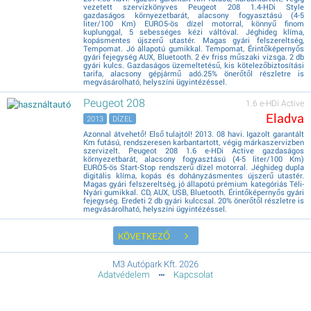
vezetett szervizkönyves Peugeot 208 1.4-HDi Style
gazdaságos környezetbarát, alacsony fogyasztású (4-5
liter/100 Km) EURO5-ös dízel motorral, könnyű finom
kuplunggal, 5 sebességes kézi váltóval. Jéghideg klíma,
kopásmentes újszerű utastér. Magas gyári felszereltség,
Tempomat. Jó állapotú gumikkal. Tempomat, Érintőképernyős
gyári fejegység AUX, Bluetooth. 2 év friss műszaki vizsga. 2 db
gyári kulcs. Gazdaságos üzemeltetésű, kis kötelezőbiztosítási
tarifa, alacsony gépjármű adó.25% önerőtől részletre is
megvásárolható, helyszíni ügyintézéssel.
Peugeot 208
1.6 e-HDi Active
Eladva
2013
DÍZEL
Azonnal átvehető! Első tulajtól! 2013. 08 havi. Igazolt garantált
Km futású, rendszeresen karbantartott, végig márkaszervizben
szervizelt. Peugeot 208 1.6 e-HDi Active gazdaságos
környezetbarát, alacsony fogyasztású (4-5 liter/100 Km)
EURO5-ös Start-Stop rendszerű dízel motorral. Jéghideg dupla
digitális klíma, kopás és dohányzásmentes újszerű utastér.
Magas gyári felszereltség, jó állapotú prémium kategóriás Téli-
Nyári gumikkal. CD, AUX, USB, Bluetooth. Érintőképernyős gyári
fejegység. Eredeti 2 db gyári kulccsal. 20% önerőtől részletre is
megvásárolható, helyszíni ügyintézéssel.
KÖVETKEZŐ
M3 Autópark Kft. 2026
Adatvédelem
Kapcsolat