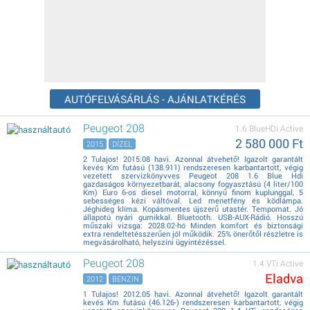
AUTÓFELVÁSÁRLÁS - AJÁNLATKÉRÉS
Peugeot 208
1.6 BlueHDi Active
2 580 000 Ft
2015
DÍZEL
2 Tulajos! 2015.08 havi. Azonnal átvehető! Igazolt garantált
kevés Km futású (138.911) rendszeresen karbantartott, végig
vezetett szervizkönyvves Peugeot 208 1.6 Blue Hdi
gazdaságos környezetbarát, alacsony fogyasztású (4 liter/100
Km) Euro 6-os diesel motorral, könnyű finom kuplunggal, 5
sebességes kézi váltóval. Led menetfény és ködlámpa.
Jéghideg klíma. Kopásmentes újszerű utastér. Tempomat. Jó
állapotú nyári gumikkal. Bluetooth. USB-AUX-Rádió. Hosszú
műszaki vizsga: 2028.02-hó Minden komfort és biztonsági
extra rendeltetésszerűen jól működik. 25% önerőtől részletre is
megvásárolható, helyszíni ügyintézéssel.
Peugeot 208
1.4 VTi Active
Eladva
2012
BENZIN
1 Tulajos! 2012.05 havi. Azonnal átvehető! Igazolt garantált
kevés Km futású (46.126-) rendszeresen karbantartott, végig