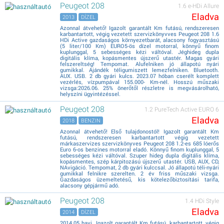
Peugeot 208
1.6 e-HDi Allure
Eladva
2013
DÍZEL
Azonnal átvehető! Igazolt garantált Km futású, rendszeresen
karbantartott, végig vezetett szervizkönyvves Peugeot 208 1.6
HDi Active gazdaságos környezetbarát, alacsony fogyasztású
(5 liter/100 Km) EURO5-ös dízel motorral, könnyű finom
kuplunggal, 5 sebességes kézi váltóval. Jéghideg dupla
digitális klíma, kopásmentes újszerű utastér. Magas gyári
felszereltség! Tempomat. Alufelniken jó állapotú nyári
gumikkal. Ajándék téligumiszett lemezfelniken. Bluetooth.
AUX. USB. 2 db gyári kulcs. 2023.07 hóban cserélt komplett
vezérlés, vízpumpával 155.000- Km-nél. Hosszú műszaki
vizsga:2026.06. 25% önerőtől részletre is megvásárolható,
helyszíni ügyintézéssel.
Peugeot 208
1.2 PureTech Active EURO 6
Eladva
2018
BENZIN
Azonnal átvehető! Első tulajdonostól! Igazolt garantált Km
futású, rendszeresen karbantartott végig vezetett
márkaszervizes szervizkönyves Peugeot 208 1.2-es 685 lóerős
Euro 6-os benzines motorral eladó. Könnyű finom kuplunggal, 5
sebességes kézi váltóval. Szuper hideg dupla digitális klíma,
kopásmentes, szép kárpitozású újszerű utastér. USB, AUX, CD,
NAvigáció. Tempomat, 2 db gyári kulccsal. Jó állapotú téli-nyári
gumikkal felnikre szerelten. 2 év friss műszaki vizsga.
Gazdaságos üzemeltetésű, kis kötelezőbiztosítási tarifa,
alacsony gépjármű adó.
Peugeot 208
1.4 HDi Style
Eladva
2014
DÍZEL
2014.05 havi. Igazolt garantált Km futású, karbantartott, végig