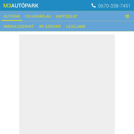
M3
AUTÓPARK
0670-338-7451
AUTÓINK
FELVÁSÁRLÁS
KAPCSOLAT
MÁRKA SZERINT
ÁR SZERINT
LEGÚJABB