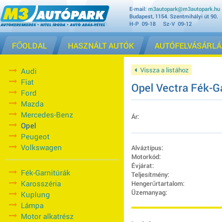
E-mail:
m3autopark@m3autopark.hu
Budapest, 1154. Szentmihályi út 90.
H-P 09-18 Sz-V 09-12
FŐOLDAL
HASZNÁLT AUTÓK
AUTÓFELVÁSÁRLÁ
Vissza a listához
Audi
Fiat
Opel Vectra Fék-G
Ford
Mazda
Mercedes-Benz
Ár:
Opel
Peugeot
Volkswagen
Alváztípus:
Motorkód:
Évjárat:
Fék-Garnitúrák
Teljesítmény:
Karosszéria
Hengerűrtartalom:
Üzemanyag:
Kuplung
Lámpa
Motor alkatrész