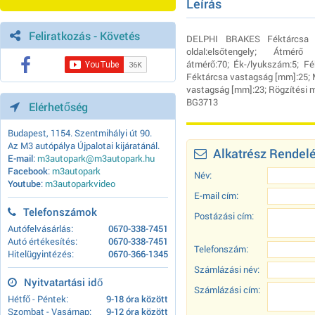
Leírás
Feliratkozás - Követés
DELPHI BRAKES Féktárcsa (
oldal:elsőtengely; Átmérő
átmérő:70; Ék-/lyukszám:5; Fék
Féktárcsa vastagság [mm]:25; 
vastagság [mm]:23; Rögzítési 
BG3713
Elérhetőség
Budapest, 1154. Szentmihályi út 90.
Az M3 autópálya Újpalotai kijáratánál.
Alkatrész Rendel
E-mail
:
m3autopark@m3autopark.hu
Facebook
:
m3autopark
Név:
Youtube
:
m3autoparkvideo
E-mail cím:
Telefonszámok
Postázási cím:
Autófelvásárlás:
0670-338-7451
Autó értékesítés:
0670-338-7451
Telefonszám:
Hitelügyintézés:
0670-366-1345
Számlázási név:
Nyitvatartási idő
Számlázási cím:
Hétfő - Péntek:
9-18 óra között
Szombat - Vasárnap:
9-12 óra között