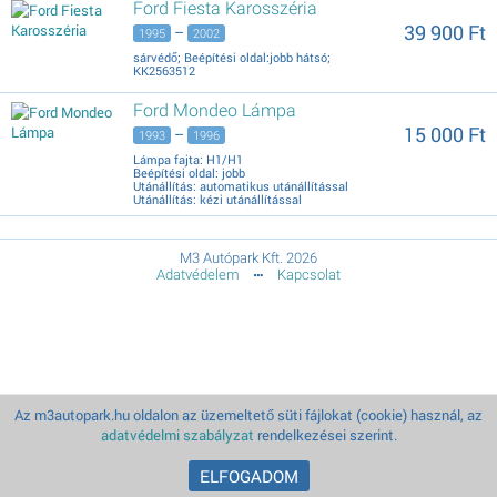
Ford Fiesta Karosszéria
39 900 Ft
–
1995
2002
sárvédő; Beépítési oldal:jobb hátsó;
KK2563512
Ford Mondeo Lámpa
15 000 Ft
–
1993
1996
Lámpa fajta: H1/H1
Beépítési oldal: jobb
Utánállítás: automatikus utánállítással
Utánállítás: kézi utánállítással
Fényerősség: 17,5
Jobb oldali, fényszóró H1/H1 elektromos állítású
További Ford alkatrészek is rendelhetők akár
házhozszállítással is.
M3 Autópark Kft. 2026
Adatvédelem
Kapcsolat
Az m3autopark.hu oldalon az üzemeltető süti fájlokat (cookie) használ, az
adatvédelmi szabályzat
rendelkezései szerint.
ELFOGADOM