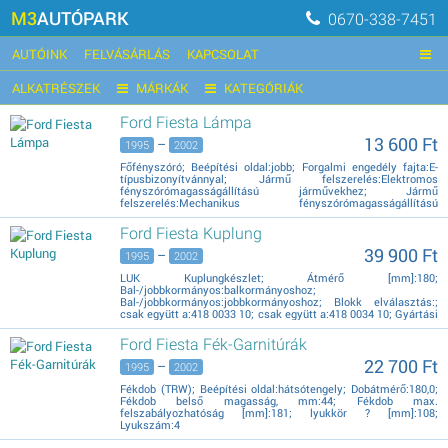
M3
AUTÓPARK
0670-338-7451
AUTÓINK
FELVÁSÁRLÁS
KAPCSOLAT
ALKATRÉSZEK
MÁRKÁK
KATEGÓRIÁK
Ford Fiesta Lámpa
13 600 Ft
–
1995
2002
Főfényszóró; Beépítési oldal:jobb; Forgalmi engedély fajta:E-
típusbizonyítvánnyal; Jármű felszerelés:Elektromos
fényszórómagasságállítású járművekhez; Jármű
felszerelés:Mechanikus fényszórómagasságállítású
járművekhez; Kiegészítő cikk/kiegészítő info:Lámpatartóval;
Lámpa fajta:H1; Lámpa fajta:H7;
Ford Fiesta Kuplung
20-3585-45-2
39 900 Ft
–
1995
2002
LUK Kuplungkészlet; Átmérő [mm]:180;
Bal-/jobbkormányos:balkormányoshoz;
Bal-/jobbkormányos:jobbkormányoshoz; Blokk elválasztás:;
csak együtt a:418 0033 10; csak együtt a:418 0034 10; Gyártási
évig:1999.08; Gyártási évtől:1999.09; Kiegészítő
cikk/kiegészítő info:Csővéggel; Kiegészítő cikk/kiegészítő
Ford Fiesta Fék-Garnitúrák
info:Központi kinyomóval; Motorkód:JJ#; Rögzítési
mód:bedugott;
22 700 Ft
–
1995
2002
618 2126 33
Fékdob (TRW); Beépítési oldal:hátsótengely; Dobátmérő:180,0;
Fékdob belső magasság, mm:44; Fékdob max.
felszabályozhatóság [mm]:181; lyukkör ? [mm]:108;
Lyukszám:4
DB4028