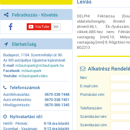
Leírás
Feliratkozás - Követés
DELPHI Féktárcsa (Doub
oldal:elsőtengely; Átmérő
átmérő:66,1; Ék-/lyukszám
cikkek:ABS-hez nem; Féktárc
vastagság [mm]:10; Mélys
vastagság [mm]:9; Rögzítési m
Elérhetőség
BG2213
Budapest, 1154. Szentmihályi út 90.
Az M3 autópálya Újpalotai kijáratánál.
E-mail
:
m3autopark@m3autopark.hu
Alkatrész Rendel
Facebook
:
m3autopark
Youtube
:
m3autoparkvideo
Név:
E-mail cím:
Telefonszámok
Autófelvásárlás:
0670-338-7448
Postázási cím:
Autó értékesítés:
0670-338-7451
Hitelügyintézés:
0670-366-1345
Telefonszám:
Nyitvatartási idő
Számlázási név:
Hétfő - Péntek:
9-18 óra között
Számlázási cím:
Szombat - Vasárnap:
9-12 óra között