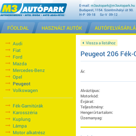
E-mail:
m3autopark@m3autopark.hu
Budapest, 1154. Szentmihályi út 90.
H-P 09-18 Sz-V 09-12
FŐOLDAL
HASZNÁLT AUTÓK
AUTÓFELVÁSÁRLÁ
Vissza a listához
Audi
Fiat
Peugeot 206 Fék-
Ford
Mazda
Mercedes-Benz
Ár:
Opel
Peugeot
Volkswagen
Alváztípus:
Motorkód:
Évjárat:
Fék-Garnitúrák
Teljesítmény:
Karosszéria
Hengerűrtartalom:
Üzemanyag:
Kuplung
Lámpa
Motor alkatrész