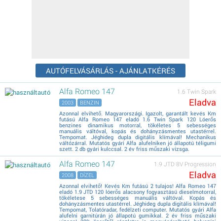
AUTÓFELVÁSÁRLÁS - AJÁNLATKÉRÉS
Alfa Romeo 147
1.6 Twin Spark
Eladva
2003
BENZIN
Azonnal elvihető. Magyarországi. Igazolt, garantált kevés Km
futású Alfa Romeo 147 eladó 1.6 Twin Spark 120 Lóerős
benzines dinamikus motorral, tökéletes 5 sebességes
manuális váltóval, kopás és dohányzásmentes utastérrel.
Tempomat. Jéghideg dupla digitális klímával! Mechanikus
váltózárral. Mutatós gyári Alfa alufelniken jó állapotú téligumi
szett. 2 db gyári kulccsal. 2 év friss műszaki vizsga.
Alfa Romeo 147
1.9 JTD 8V Progression
Eladva
2008
DÍZEL
Azonnal elvihető! Kevés Km futású 2 tulajos! Alfa Romeo 147
eladó 1.9 JTD 120 lóerős alacsony fogyasztású dieselmotorral,
tökéletese 5 sebességes manuális váltóval. Kopás és
dohányzásmentes utastérrel. Jéghideg dupla digitális klímával!
Tempomat, Tolatóradar, fedélzeti computer. Mutatós gyári Alfa
alufelni garnitúrán jó állapotú gumikkal. 2 év friss műszaki