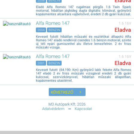
Eladva
2008
BENZIN
Eladó Alfa Romeo 147 rugalmas pörgős 1.6 Twin Spark
motorral, hibátlan jéghideg dupla digitális klímával, gyönyörű
kopásmentes alcantara vajbelsővel, eredeti 2 db gyári kulccsal.
Alfa Romeo 147
1.6 16V
Eladva
2004
BENZIN
Keveset futott hibátlan műszaki és esztétikai állapotú Alfa
Romeo 147 eladó rendkívül csendes 1.6 benzin motorral, szinte
új téli nyári gumiszettel alu illetve lemezfelnin. 2 év friss
műszaki vizsga.
Alfa Romeo 147
1.6 16V
Eladva
2001
BENZIN
Keveset futott (64.190- Km) gyönyörű lakk fekete Alfa Romeo
147 eladó 2 év friss műszaki vizsgával eredeti 2 db gyári
kulccsal, szervizkönyvvel, hibátlan műszaki állapotban,
kopásmentes utastérrel.
KÖVETKEZŐ
M3 Autópark Kft. 2026
Adatvédelem
Kapcsolat