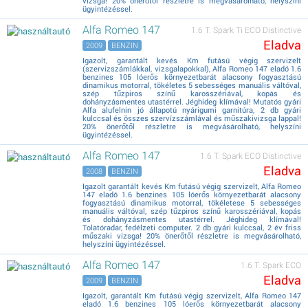
vizsga! 20% önerőtől részletre is megvásárolható, helyszíni
ügyintézéssel.
Alfa Romeo 147
1.6 T. Spark Ti ECO Distinctive
Eladva
2009
BENZIN
Igazolt, garantált kevés Km futású végig szervizelt
(szervizszámlákkal, vizsgalapokkal), Alfa Romeo 147 eladó 1.6
benzines 105 lóerős környezetbarát alacsony fogyasztású
dinamikus motorral, tökéletes 5 sebességes manuális váltóval,
szép tűzpiros színű karosszériával, kopás és
dohányzásmentes utastérrel. Jéghideg klímával! Mutatós gyári
Alfa alufelnin jó állapotú nyárigumi garnitúra, 2 db gyári
kulccsal és összes szervízszámlával és műszakivizsga lappal!
20% önerőtől részletre is megvásárolható, helyszíni
ügyintézéssel.
Alfa Romeo 147
1.6 T. Spark ECO Distinctive
Eladva
2008
BENZIN
Igazolt garantált kevés Km futású végig szervizelt, Alfa Romeo
147 eladó 1.6 benzines 105 lóerős környezetbarát alacsony
fogyasztású dinamikus motorral, tökéletese 5 sebességes
manuális váltóval, szép tűzpiros színű karosszériával, kopás
és dohányzásmentes utastérrel. Jéghideg klímával!
Tolatóradar, fedélzeti computer. 2 db gyári kulccsal, 2 év friss
műszaki vizsga! 20% önerőtől részletre is megvásárolható,
helyszíni ügyintézéssel.
Alfa Romeo 147
1.6 T. Spark ECO
Eladva
2009
BENZIN
Igazolt, garantált Km futású végig szervizelt, Alfa Romeo 147
eladó 1.6 benzines 105 lóerős környezetbarát alacsony