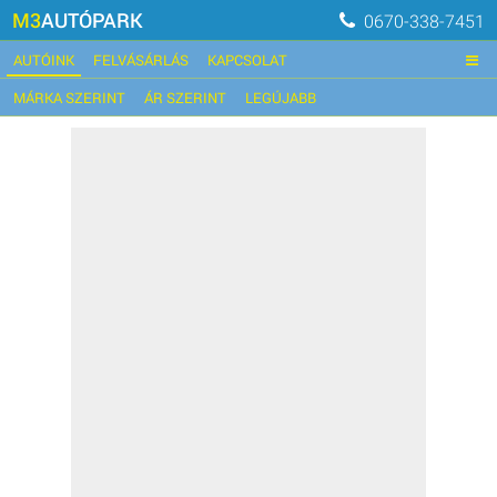
M3
AUTÓPARK
0670-338-7451
AUTÓINK
FELVÁSÁRLÁS
KAPCSOLAT
MÁRKA SZERINT
ÁR SZERINT
LEGÚJABB