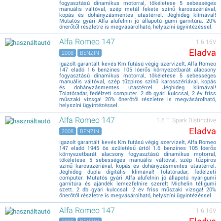
fogyasztású dinamikus motorral, tökéletese 5 sebességes
manuális váltóval, szép metál fekete színű karosszériával,
kopás és dohányzásmentes utastérrel. Jéghideg klímával!
Mutatós gyári Alfa alufelnin jó állapotú gumi garnitúra. 20%
önerőtől részletre is megvásárolható, helyszíni ügyintézéssel.
Alfa Romeo 147
1.6 16V
Eladva
2008
BENZIN
Igazolt garantált kevés Km futású végig szervizelt, Alfa Romeo
147 eladó 1.6 benzines 105 lóerős környezetbarát alacsony
fogyasztású dinamikus motorral, tökéletese 5 sebességes
manuális váltóval, szép tűzpiros színű karosszériával, kopás
és dohányzásmentes utastérrel. Jéghideg klímával!
Tolatóradar, fedélzeti computer. 2 db gyári kulccsal, 2 év friss
műszaki vizsga! 20% önerőtől részletre is megvásárolható,
helyszíni ügyintézéssel.
Alfa Romeo 147
1.6 T. Spark Distinctive
Eladva
2008
BENZIN
Igazolt garantált kevés Km futású végig szervizelt, Alfa Romeo
147 eladó 1945 ös születésű úrtól 1.6 benzines 105 lóerős
környezetbarát alacsony fogyasztású dinamikus motorral,
tökéletese 5 sebességes manuális váltóval, szép tűzpiros
színű karosszériával, kopás és dohányzásmentes utastérrel.
Jéghideg dupla digitális klímával! Tolatóradar, fedélzeti
computer. Mutatós gyári Alfa alufelnin jó állapotú nyárigumi
garnitúra és ajándék lemezfelnire szerelt Michelin téligumi
szett. 2 db gyári kulccsal. 2 év friss műszaki vizsga! 20%
önerőtől részletre is megvásárolható, helyszíni ügyintézéssel.
Alfa Romeo 147
1.6 16V