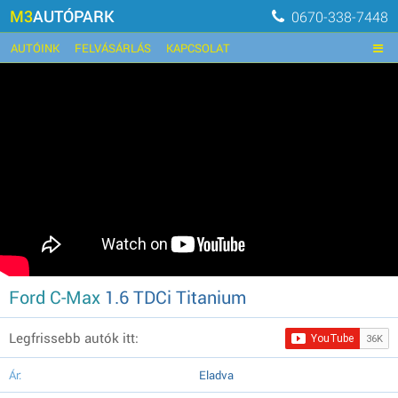
M3
AUTÓPARK
0670-338-7448
AUTÓINK
FELVÁSÁRLÁS
KAPCSOLAT
Ford C-Max
1.6 TDCi Titanium
Legfrissebb autók itt:
Ár:
Eladva