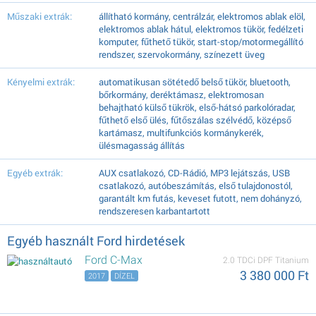
Műszaki extrák:
állítható kormány, centrálzár, elektromos ablak elöl,
elektromos ablak hátul, elektromos tükör, fedélzeti
komputer, fűthető tükör, start-stop/motormegállító
rendszer, szervokormány, színezett üveg
Kényelmi extrák:
automatikusan sötétedő belső tükör, bluetooth,
bőrkormány, deréktámasz, elektromosan
behajtható külső tükrök, első-hátsó parkolóradar,
fűthető első ülés, fűtőszálas szélvédő, középső
kartámasz, multifunkciós kormánykerék,
ülésmagasság állítás
Egyéb extrák:
AUX csatlakozó, CD-Rádió, MP3 lejátszás, USB
csatlakozó, autóbeszámítás, első tulajdonostól,
garantált km futás, keveset futott, nem dohányzó,
rendszeresen karbantartott
Egyéb használt Ford hirdetések
Ford C-Max
2.0 TDCi DPF Titanium
3 380 000 Ft
2017
DÍZEL