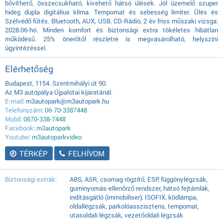
bővíthető, összecsukható, kivehető hátsó ülések. Jól üzemelő szuper
hideg dupla digitálius klíma. Tempomat és sebesség limiter. Ülés és
Szélvédő fűtés. Bluetooth, AUX, USB. CD-Rádió, 2 év friss műszaki vizsga:
2028.06-hó. Minden komfort és biztonsági extra tökéletes hibátlan
működésű. 25% önerőtől részletre is megvásárolható, helyszíni
ügyintézéssel.
Elérhetőség
Budapest, 1154. Szentmihályi út 90.
Az M3 autópálya Újpalotai kijáratánál.
E-mail
: m3autopark@m3autopark.hu
Telefonszám
:
06-70-3387448
Mobil
:
0670-338-7448
Facebook
:
m3autopark
Youtube
:
m3autoparkvideo
TÉRKÉP
FELHÍVOM
Biztonsági extrák:
ABS, ASR, csomag rögzítő, ESP, függönylégzsák,
guminyomás-ellenőrző rendszer, hátsó fejtámlák,
indításgátló (immobiliser), ISOFIX, ködlámpa,
oldallégzsák, parkolóasszisztens, tempomat,
utasoldali légzsák, vezetőoldali légzsák