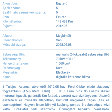
Alváztípus:
Egyterű
Ajtók száma:
5
Szállíthato személyek száma:
5
Szín:
Fekete
Kilóméteróra:
143 439 Km
Évjárat:
2012.05
Állapot:
Megkimélt
Szervízkönyv:
Van
Műszaki vizsga:
2028.06.08
Sebességváltó:
manuális (6 fokozatú) sebességváltó
Teljesítmény:
70 kW / 95 LE
Hengerűrtartalom:
1 560 cm³
Üzemanyag:
Dízel
Meghajtás:
Elsőkerék
Klíma:
digitális kétzónás klíma
1 Tulajos! Azonnal átvehető! 2012.05 havi Ford C-Max eladó alacsony
fogyasztású (4.5-6 liter/100Km) 1.6 TDCI Euró 5-ös 95 Lóerős diesel
motorral. Igazolt, garantált Km futású, vezetett szervizkönyvves. Újszerű
esztétikai és műszaki állapotban, kultúrált megkímélt tágas utas és
csomagtérrel. Nagyon finom könnyű kuplung, pontos 6 sebességes kézi
váltó. Elől-Hátul park szenzorok. Önmagától beparkol. Variálható,