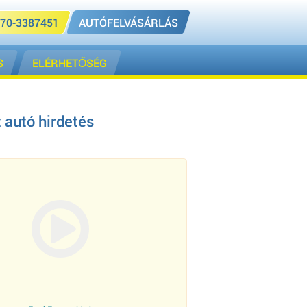
70-3387451
AUTÓFELVÁSÁRLÁS
S
ELÉRHETŐSÉG
 autó hirdetés