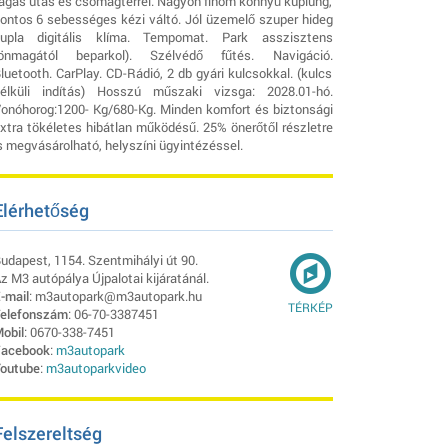
ágas utas és csomagtérrel. Nagyon finom könnyű kuplung,
ontos 6 sebességes kézi váltó. Jól üzemelő szuper hideg
upla digitális klíma. Tempomat. Park asszisztens
önmagától beparkol). Szélvédő fűtés. Navigáció.
luetooth. CarPlay. CD-Rádió, 2 db gyári kulcsokkal. (kulcs
élküli indítás) Hosszú műszaki vizsga: 2028.01-hó.
onóhorog:1200- Kg/680-Kg. Minden komfort és biztonsági
xtra tökéletes hibátlan működésű. 25% önerőtől részletre
s megvásárolható, helyszíni ügyintézéssel.
Elérhetőség
udapest, 1154. Szentmihályi út 90.
z M3 autópálya Újpalotai kijáratánál.
-mail
: m3autopark@m3autopark.hu
TÉRKÉP
elefonszám
: 06-70-3387451
obil
: 0670-338-7451
acebook
:
m3autopark
outube
:
m3autoparkvideo
Felszereltség