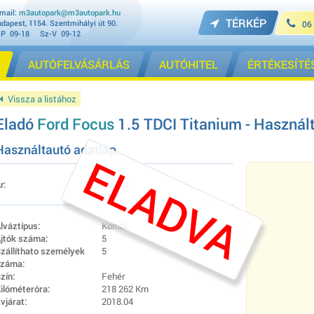
mail:
m3autopark@m3autopark.hu
TÉRKÉP
dapest, 1154. Szentmihályi út 90.
06
-P 09-18 Sz-V 09-12
AUTÓFELVÁSÁRLÁS
AUTÓHITEL
ÉRTÉKESÍTÉ
Vissza a listához
Eladó
Ford Focus
1.5 TDCI Titanium - Használt
Használtautó adatlap
ELADVA
r:
Eladva
lváztípus:
Kombi
jtók száma:
5
zállíthato személyek
5
záma:
zín:
Fehér
ilóméteróra:
218 262 Km
vjárat:
2018.04