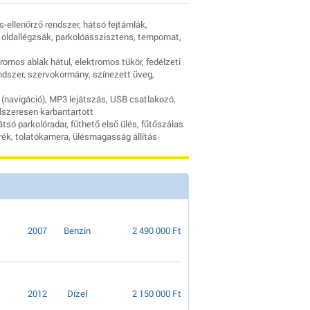
ellenőrző rendszer, hátsó fejtámlák,
, oldallégzsák, parkolóasszisztens, tempomat,
tromos ablak hátul, elektromos tükör, fedélzeti
ndszer, szervokormány, színezett üveg,
S (navigáció), MP3 lejátszás, USB csatlakozó,
dszeresen karbantartott
só parkolóradar, fűthető első ülés, fűtőszálas
ék, tolatókamera, ülésmagasság állítás
2007
Benzin
2 490 000 Ft
2012
Dízel
2 150 000 Ft