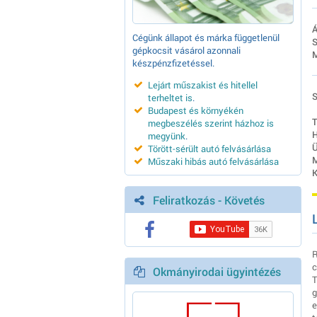
Á
Cégünk állapot és márka függetlenül
S
gépkocsit vásárol azonnali
M
készpénzfizetéssel.
Lejárt műszakist és hitellel
S
terheltet is
.
Budapest és környékén
T
megbeszélés szerint házhoz is
H
megyünk
.
Ü
Törött-sérült autó felvásárlása
M
Műszaki hibás autó felvásárlása
K
Feliratkozás - Követés
R
c
Okmányirodai ügyintézés
T
g
e