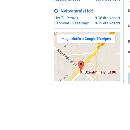
B
Nyitvatartási idő
Hétfő - Péntek:
9-18 óra között
Szombat - Vasárnap:
9-12 óra között
M
E
K