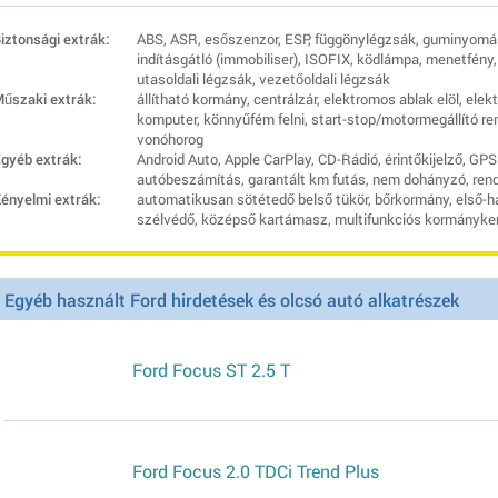
iztonsági extrák:
ABS, ASR, esőszenzor, ESP, függönylégzsák, guminyomás-
indításgátló (immobiliser), ISOFIX, ködlámpa, menetfény
utasoldali légzsák, vezetőoldali légzsák
űszaki extrák:
állítható kormány, centrálzár, elektromos ablak elöl, elek
komputer, könnyűfém felni, start-stop/motormegállító re
vonóhorog
gyéb extrák:
Android Auto, Apple CarPlay, CD-Rádió, érintőkijelző, GP
autóbeszámítás, garantált km futás, nem dohányzó, ren
ényelmi extrák:
automatikusan sötétedő belső tükör, bőrkormány, első-hát
szélvédő, középső kartámasz, multifunkciós kormányker
Egyéb használt Ford hirdetések és olcsó autó alkatrészek
Ford Focus ST 2.5 T
Ford Focus 2.0 TDCi Trend Plus