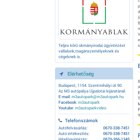
t
p
d
(
B
n
V
e
Teljes körű okmányirodai ügyintézést
i
vállalunk,magánszemélyeknek és
cégeknek is.
Elérhetőség
B
Budapest, 1154. Szentmihályi út 90.
A
Az M3 autópálya Újpalotai kijáratánál.
E
E-mail
:
m3autopark@m3autopark.hu
T
Facebook
:
m3autopark
M
Youtube
:
m3autoparkvideo
F
Y
Telefonszámok
Autófelvásárlás:
0670-338-7451
Autó értékesítés:
0670-338-7451
Hitelügyintézés:
0670-366-1345