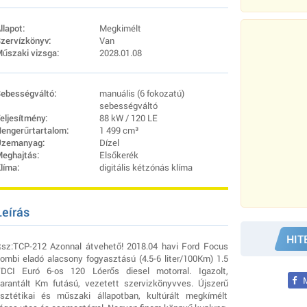
llapot:
Megkimélt
zervízkönyv:
Van
űszaki vizsga:
2028.01.08
ebességváltó:
manuális (6 fokozatú)
sebességváltó
eljesítmény:
88 kW / 120 LE
engerűrtartalom:
1 499 cm³
zemanyag:
Dízel
eghajtás:
Elsőkerék
líma:
digitális kétzónás klíma
Leírás
HIT
sz:TCP-212 Azonnal átvehető! 2018.04 havi Ford Focus
ombi eladó alacsony fogyasztású (4.5-6 liter/100Km) 1.5
DCI Euró 6-os 120 Lóerős diesel motorral. Igazolt,
M
arantált Km futású, vezetett szervizkönyvves. Újszerű
sztétikai és műszaki állapotban, kultúrált megkímélt