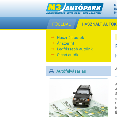
E-
Bu
H
FŐOLDAL
HASZNÁLT AUTÓK
Használt autók
Ár szerint
Legfrissebb autóink
Olcsó autók
Á
Autófelvásárlás
A
A
S
s
S
K
É