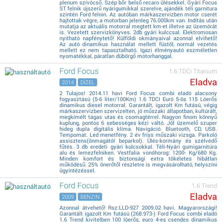
plenum szívócső. Szép bőr belső recaro ülésekkel. Gyári Focus
ST felnik újszerű nyárigumikkal szerelve, ajándék téli garnitura
szintén Ford felnin. Az autóban márkaszervizben motor cserét
hajtottak végre, a motorban jelenleg 76.000km van. Indítás után
mutatja az aktuális motorral megtett km-et illetve az üzemórát
is. Vezetett szervizkönyves. 2db gyári kulccsal. Elektromosan
nyitható napfénytető! Külföldi okmányaival azonnal elvihető!
Az autó dinamikus használat mellett füstöl, normál vezetés
mellett ez nem tapasztalható. Igazi élményautó eszméletlen
nyomatékkal, páratlan dübörgő motorhanggal.
Ford Focus
1.6 TDCi Titanium
Eladva
2014
DÍZEL
2 Tulajos! 2014.11 havi Ford Focus combi eladó alacsony
fogyasztású (5-6 liter/100Km) 1.6 TDCI Euró 5-ös 115 Lóerős
dinamikus diesel motorral. Garantált, igazolt Km futású, végig
márkaszervizben szervizelten, jó műszaki állapotban, kultúrált,
megkímélt tágas utas és csomagtérrel. Nagyon finom könnyű
kuplung, pontos 6 sebességes kézi váltó. Jól üzemelő szuper
hideg dupla digitális klíma. Navigáció. Bluetooth, CD, USB.
Tempomat. Led menetfény. 2 év friss műszaki vizsga. Parkoló
assisztens(önmagától beparkol). Ülés-kormány és szélvédő
fűtés. 3 db eredeti gyári kulcsokkal. Téli-Nyári gumigarnitúra
alu és lemezfelniken. Vestfalia vonóhorog: 1200- Kg/680 Kg.
Minden komfort és biztonsági extra tökéletes hibátlan
működésű. 25% önerőtől részletre is megvásárolható, helyszíni
ügyintézéssel.
Ford Focus
1.6 Trend
Eladva
2009
BENZIN
Azonnal átvehető! Rsz:LLD-927 2009.02 havi. Magyarországi!
Garantált igazolt Km futású (268.973-) Ford Focus combi eladó
1.6 Trend kivitelben 100 lóerős, euro 4-es csendes dinamikus