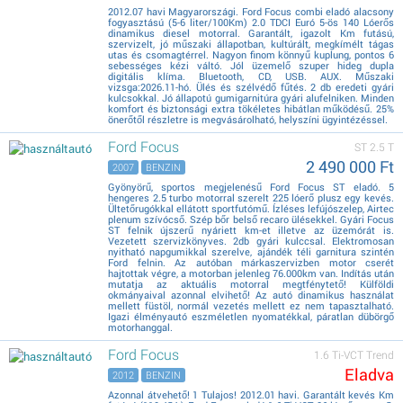
2012.07 havi Magyarországi. Ford Focus combi eladó alacsony
fogyasztású (5-6 liter/100Km) 2.0 TDCI Euró 5-ös 140 Lóerős
dinamikus diesel motorral. Garantált, igazolt Km futású,
szervizelt, jó műszaki állapotban, kultúrált, megkímélt tágas
utas és csomagtérrel. Nagyon finom könnyű kuplung, pontos 6
sebességes kézi váltó. Jól üzemelő szuper hideg dupla
digitális klíma. Bluetooth, CD, USB. AUX. Műszaki
vizsga:2026.11-hó. Ülés és szélvédő fűtés. 2 db eredeti gyári
kulcsokkal. Jó állapotú gumigarnitúra gyári alufelniken. Minden
komfort és biztonsági extra tökéletes hibátlan működésű. 25%
önerőtől részletre is megvásárolható, helyszíni ügyintézéssel.
Ford Focus
ST 2.5 T
2 490 000 Ft
2007
BENZIN
Gyönyörű, sportos megjelenésű Ford Focus ST eladó. 5
hengeres 2.5 turbo motorral szerelt 225 lóerő plusz egy kevés.
Ültetőrugókkal ellátott sportfutómű. Ízléses lefújószelep, Airtec
plenum szívócső. Szép bőr belső recaro ülésekkel. Gyári Focus
ST felnik újszerű nyáriett km-et illetve az üzemórát is.
Vezetett szervizkönyves. 2db gyári kulccsal. Elektromosan
nyitható napgumikkal szerelve, ajándék téli garnitura szintén
Ford felnin. Az autóban márkaszervizben motor cserét
hajtottak végre, a motorban jelenleg 76.000km van. Indítás után
mutatja az aktuális motorral megtfénytető! Külföldi
okmányaival azonnal elvihető! Az autó dinamikus használat
mellett füstöl, normál vezetés mellett ez nem tapasztalható.
Igazi élményautó eszméletlen nyomatékkal, páratlan dübörgő
motorhanggal.
Ford Focus
1.6 Ti-VCT Trend
Eladva
2012
BENZIN
Azonnal átvehető! 1 Tulajos! 2012.01 havi. Garantált kevés Km