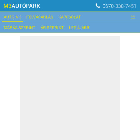
M3
AUTÓPARK
0670-338-7451
AUTÓINK
FELVÁSÁRLÁS
KAPCSOLAT
MÁRKA SZERINT
ÁR SZERINT
LEGÚJABB