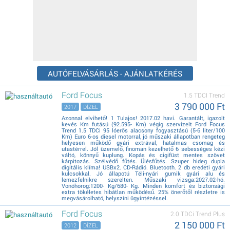
AUTÓFELVÁSÁRLÁS - AJÁNLATKÉRÉS
Ford Focus
1.5 TDCI Trend
3 790 000 Ft
2017
DÍZEL
Azonnal elvihető! 1 Tulajos! 2017.02 havi. Garantált, igazolt
kevés Km futású (92.595- Km) végig szervizelt Ford Focus
Trend 1.5 TDCi 95 lóerős alacsony fogyasztású (5-6 liter/100
Km) Euro 6-os diesel motorral, jó műszaki állapotban rengeteg
helyesen működő gyári extrával, hatalmas csomag és
utastérrel. Jól üzemelő, finoman kezelhető 6 sebességes kézi
váltó, könnyű kuplung. Kopás és cigifüst mentes szövet
kárpitozás. Szélvédő fűtés. Ülésfűtés. Szuper hideg dupla
digitális klíma! USBx2. CD-Rádió. Bluetooth. 2 db eredeti gyári
kulcsokkal. Jó állapotú Téli-nyári gumik gyári alu és
lemezfelnikre szerelten. Műszaki vizsga:2027.02-hó.
Vonóhorog:1200- Kg/680- Kg. Minden komfort és biztonsági
extra tökéletes hibátlan működésű. 25% önerőtől részletre is
megvásárolható, helyszíni ügyintézéssel.
Ford Focus
2.0 TDCi Trend Plus
2 150 000 Ft
2012
DÍZEL