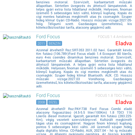
benzines motorral. Szervizelt, karbantartott műszaki
állapotban. Sértetlen üvegezés és áttetsző lámpatestek. A
teljes gyári extra lista hibátlanul működik. Helyesen, finoman
üzemelő 5 sebességes kézi váltó, könnyű kuplung. Kopás és
cigi mentes hatalmas megkímélt utas és csomagtér. Szuper
hideg klíma! Gyári CD-Rádió. Hosszú műszaki vizsga:2027.05-
hóig. Téligumi szett. Gazdaságos üzemeltetésű, kis
kötelezőbiztosítási tarifa, alacsony gépjármű adó.
Ford Focus
FOCUS 1.4 Ambiente
Eladva
2011
BENZIN
Azonnal átvehető! Rsz:SRT-353 2011.02 havi. Garantált kevés
Km futású (106.789-)Ford Focus eladó 1.4 Ecosport 80 lóerős,
euro 4-es csendes dinamikus benzines motorral. Szervizelt,
karbantartott műszaki állapotban. Sértetlen üvegezés és
áttetsző lámpatestek. A teljes gyári extra lista hibátlanul
működik. Helyesen, finoman üzemelő 5 sebességes kézi váltó,
könnyű kuplung. Kopás és cigi mentes megkímélt utas és
csomagtér. Szuper hideg klíma! Bluetooth. AUX. CD. Hosszú
műszaki vizsga:2027.03 Vonóhorog. Gazdaságos
üzemeltetésű, kis kötelezőbiztosítási tarifa, alacsony gépjármű
adó.
Ford Focus
FOCUS 1.8 TDCi Trend
Eladva
2008
DÍZEL
Azonnal átvehető! Rsz:PAY-738 Ford Focus Combi eladó
alacsony fogyasztású (4.5-5.5 liter/100Km) 1.8 TDCI 116
Lóerős diesel motorral. Igazolt, garantált Km futású (283.225-
Km), végig vezetett szervizkönyvvel. Kultúrált megkímélt
tágas utas és csomagtérrel. Nagyon finom könnyű kuplung,
pontos 5 sebességes kézi váltó. Jól üzemelő szuper hideg
dupla digitális klíma. CD-Rádió, AUX, 2027.04 - hó ig műszaki
vizsga. Jó állapotú nyárigumi garnitúra. Az összes korábbi