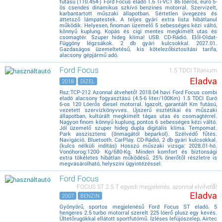
futású (110.454-) Ford Focus eladó 1.6 Ti-VCT 86 lóerős, euro 5-
ös csendes dinamikus szkívó benzines motorral. Szervizelt,
karbantartott műszaki állapotban. Sértetlen üvegezés és
áttetsző lámpatestek. A teljes gyári extra lista hibátlanul
működik. Helyesen, finoman üzemelő 5 sebességes kézi váltó,
könnyű kuplung. Kopás és cigi mentes megkímélt utas és
csomagtér. Szuper hideg klíma! USB. CD-Rádió. Elől-Oldat-
Függöny légzsákok. 2 db gyári kulcsokkal. 2027.01.
Gazdaságos üzemeltetésű, kis kötelezőbiztosítási tarifa,
alacsony gépjármű adó.
Ford Focus
1.5 TDCI Titanium
Eladva
2018
DÍZEL
Rsz:TCP-212 Azonnal átvehető! 2018.04 havi Ford Focus combi
eladó alacsony fogyasztású (4.5-6 liter/100Km) 1.5 TDCI Euró
6-os 120 Lóerős diesel motorral. Igazolt, garantált Km futású,
vezetett szervizkönyvves. Újszerű esztétikai és műszaki
állapotban, kultúrált megkímélt tágas utas és csomagtérrel.
Nagyon finom könnyű kuplung, pontos 6 sebességes kézi váltó.
Jól üzemelő szuper hideg dupla digitális klíma. Tempomat.
Park asszisztens (önmagától beparkol). Szélvédő fűtés.
Navigáció. Bluetooth. CarPlay. CD-Rádió, 2 db gyári kulcsokkal.
(kulcs nélküli indítás) Hosszú műszaki vizsga: 2028.01-hó.
Vonóhorog:1200- Kg/680-Kg. Minden komfort és biztonsági
extra tökéletes hibátlan működésű. 25% önerőtől részletre is
megvásárolható, helyszíni ügyintézéssel.
Ford Focus
FOCUS ST 2.5 T egyedi megjelenés. azonnal elvihető!
Eladva
2007
BENZIN
Gyönyörű, sportos megjelenésű Ford Focus ST eladó. 5
hengeres 2.5 turbo motorral szerelt 225 lóerő plusz egy kevés.
Ültetőrugókkal ellátott sportfutómű. Ízléses lefújószelep, Airtec