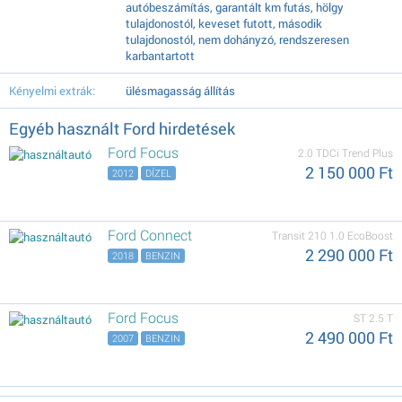
autóbeszámítás, garantált km futás, hölgy
tulajdonostól, keveset futott, második
tulajdonostól, nem dohányzó, rendszeresen
karbantartott
Kényelmi extrák:
ülésmagasság állítás
Egyéb használt Ford hirdetések
Ford Focus
2.0 TDCi Trend Plus
2 150 000 Ft
2012
DÍZEL
Ford Connect
Transit 210 1.0 EcoBoost
2 290 000 Ft
2018
BENZIN
Ford Focus
ST 2.5 T
2 490 000 Ft
2007
BENZIN