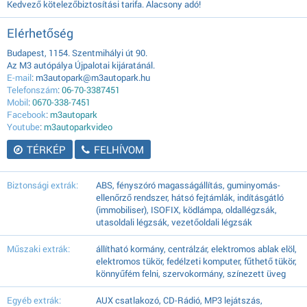
Kedvező kötelezőbiztosítási tarifa. Alacsony adó!
Elérhetőség
Budapest, 1154. Szentmihályi út 90.
Az M3 autópálya Újpalotai kijáratánál.
E-mail
: m3autopark@m3autopark.hu
Telefonszám
:
06-70-3387451
Mobil
:
0670-338-7451
Facebook
:
m3autopark
Youtube
:
m3autoparkvideo
TÉRKÉP
FELHÍVOM
Biztonsági extrák:
ABS, fényszóró magasságállítás, guminyomás-
ellenőrző rendszer, hátsó fejtámlák, indításgátló
(immobiliser), ISOFIX, ködlámpa, oldallégzsák,
utasoldali légzsák, vezetőoldali légzsák
Műszaki extrák:
állítható kormány, centrálzár, elektromos ablak elöl,
elektromos tükör, fedélzeti komputer, fűthető tükör,
könnyűfém felni, szervokormány, színezett üveg
Egyéb extrák:
AUX csatlakozó, CD-Rádió, MP3 lejátszás,