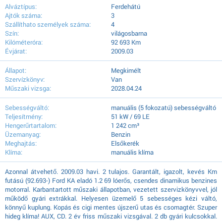
Alváztípus:
Ferdehátú
Ajtók száma:
3
Szállíthato személyek száma:
4
Szín:
világosbarna
Kilóméteróra:
92 693 Km
Évjárat:
2009.03
Állapot:
Megkimélt
Szervízkönyv:
Van
Műszaki vizsga:
2028.04.24
Sebességváltó:
manuális (5 fokozatú) sebességváltó
Teljesítmény:
51 kW / 69 LE
Hengerűrtartalom:
1 242 cm³
Üzemanyag:
Benzin
Meghajtás:
Elsőkerék
Klíma:
manuális klíma
Azonnal átvehető. 2009.03 havi. 2 tulajos. Garantált, igazolt, kevés Km
futású (92.693-) Ford KA eladó 1.2 69 lóerős, csendes dinamikus benzines
motorral. Karbantartott műszaki állapotban, vezetett szervizkönyvvel, jól
működő gyári extrákkal. Helyesen üzemelő 5 sebességes kézi váltó,
könnyű kuplung. Kopás és cigi mentes újszerű utas és csomagtér. Szuper
hideg klíma! AUX, CD. 2 év friss műszaki vizsgával. 2 db gyári kulcsokkal.