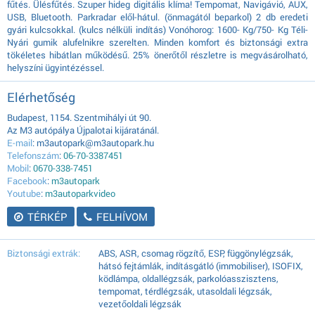
fűtés. Ülésfűtés. Szuper hideg digitális klíma! Tempomat, Navigávió, AUX,
USB, Bluetooth. Parkradar elől-hátul. (önmagától beparkol) 2 db eredeti
gyári kulcsokkal. (kulcs nélküli indítás) Vonóhorog: 1600- Kg/750- Kg Téli-
Nyári gumik alufelnikre szerelten. Minden komfort és biztonsági extra
tökéletes hibátlan működésű. 25% önerőtől részletre is megvásárolható,
helyszíni ügyintézéssel.
Elérhetőség
Budapest, 1154. Szentmihályi út 90.
Az M3 autópálya Újpalotai kijáratánál.
E-mail
: m3autopark@m3autopark.hu
Telefonszám
:
06-70-3387451
Mobil
:
0670-338-7451
Facebook
:
m3autopark
Youtube
:
m3autoparkvideo
TÉRKÉP
FELHÍVOM
Biztonsági extrák:
ABS, ASR, csomag rögzítő, ESP, függönylégzsák,
hátsó fejtámlák, indításgátló (immobiliser), ISOFIX,
ködlámpa, oldallégzsák, parkolóasszisztens,
tempomat, térdlégzsák, utasoldali légzsák,
vezetőoldali légzsák