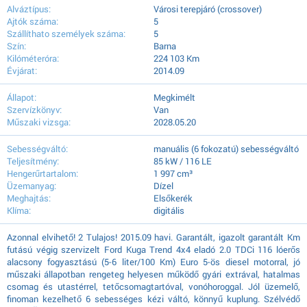
Alváztípus:
Városi terepjáró (crossover)
Ajtók száma:
5
Szállíthato személyek száma:
5
Szín:
Barna
Kilóméteróra:
224 103 Km
Évjárat:
2014.09
Állapot:
Megkimélt
Szervízkönyv:
Van
Műszaki vizsga:
2028.05.20
Sebességváltó:
manuális (6 fokozatú) sebességváltó
Teljesítmény:
85 kW / 116 LE
Hengerűrtartalom:
1 997 cm³
Üzemanyag:
Dízel
Meghajtás:
Elsőkerék
Klíma:
digitális
Azonnal elvihető! 2 Tulajos! 2015.09 havi. Garantált, igazolt garantált Km
futású végig szervizelt Ford Kuga Trend 4x4 eladó 2.0 TDCi 116 lóerős
alacsony fogyasztású (5-6 liter/100 Km) Euro 5-ös diesel motorral, jó
műszaki állapotban rengeteg helyesen működő gyári extrával, hatalmas
csomag és utastérrel, tetőcsomagtartóval, vonóhoroggal. Jól üzemelő,
finoman kezelhető 6 sebességes kézi váltó, könnyű kuplung. Szélvédő