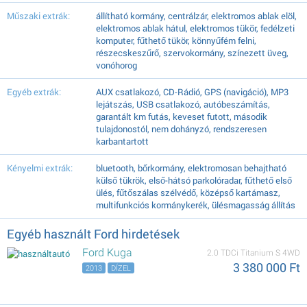
Műszaki extrák:
állítható kormány, centrálzár, elektromos ablak elöl,
elektromos ablak hátul, elektromos tükör, fedélzeti
komputer, fűthető tükör, könnyűfém felni,
részecskeszűrő, szervokormány, színezett üveg,
vonóhorog
Egyéb extrák:
AUX csatlakozó, CD-Rádió, GPS (navigáció), MP3
lejátszás, USB csatlakozó, autóbeszámítás,
garantált km futás, keveset futott, második
tulajdonostól, nem dohányzó, rendszeresen
karbantartott
Kényelmi extrák:
bluetooth, bőrkormány, elektromosan behajtható
külső tükrök, első-hátsó parkolóradar, fűthető első
ülés, fűtőszálas szélvédő, középső kartámasz,
multifunkciós kormánykerék, ülésmagasság állítás
Egyéb használt Ford hirdetések
Ford Kuga
2.0 TDCi Titanium S 4WD
3 380 000 Ft
2013
DÍZEL