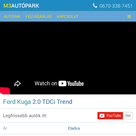
M3
AUTÓPARK
0670-338-7451
AUTÓINK
FELVÁSÁRLÁS
KAPCSOLAT
Ford Kuga
2.0 TDCi Trend
Legfrissebb autók itt:
Ár:
Eladva