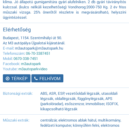
klíma. Jó állapotú gumigarnitúra gyári alufelniken. 2 db gyári távirányítós
kulccsal. (kulcs nélküli kezelhetőség) Vonóhorog:2000-750 Kg. 2 év friss
műszaki vizsga. 25% önerőtől részletre is megvásárolható, helyszíni
ügyintézéssel.
Elérhetőség
Budapest, 1154. Szentmihályi út 90.
Az M3 autópálya Újpalotai kijáratánál.
E-mail
: m3autopark@m3autopark.hu
Telefonszám
:
06-70-3387451
Mobil
:
0670-338-7451
Facebook
:
m3autopark
Youtube
:
m3autoparkvideo
TÉRKÉP
FELHÍVOM
Biztonsági extrák:
ABS, ASR, ESP, vezetőoldali légzsák, utasoldali
légzsák, oldallégzsák, függönylégzsák, APS
(parkolóradar), esőszenzor, immobiliser, ISOFIX,
kikapcsolható légzsák
Műszaki extrák:
centrálzár, elektromos ablak hátul, multikormány,
fedélzeti komputer, könnyűfém felni, elektromos