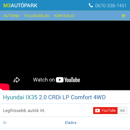
M3
AUTÓPARK
0670-338-7451
AUTÓINK
FELVÁSÁRLÁS
KAPCSOLAT
Hyundai IX35
2.0 CRDi LP Comfort 4WD
Legfrissebb autók itt:
Ár:
Eladva