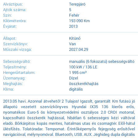
Alváztípus:
Terepjáró
Ajtók száma:
5
Szín:
Fehér
Kilóméteróra:
193 090 Km
Évjárat:
2013
Állapot:
Kitünő
Szervízkönyv:
Van
Műszaki vizsga:
2027.04.29
Sebességváltó:
manuális (6 fokozatú) sebességváltó
Teljesítmény:
100 kW / 136 LE
Hengerűrtartalom:
1 995 cm³
Üzemanyag:
Dízel
Meghajtás:
összkerékhajtás
Klíma:
digitális
2013.05 havi. Azonnal átvehető! 2 Tulajos! Igazolt, garantált Km futású jó
állapotú vezetett szervizkönyves Hyundai IX35 136 lóerős erős,
nyomatékos Euro-5 ös környezetvédelmi osztályos 2.0 CRDI motorral,
kapcsolható összkerék hajtással, hibátlan 6 sebességes kézi váltóval
eladó. Bőrkárpitos kopás mentes, hatalmas utas és csomagtér. Elől-hátul
ülésfűtés. Tolatóradar. Tempomat. Érintőképernyős fejegység erősítővel
navigációval, mélynyomóval. Bluetooth, USB. AUX. Jéghideg dupla digitális