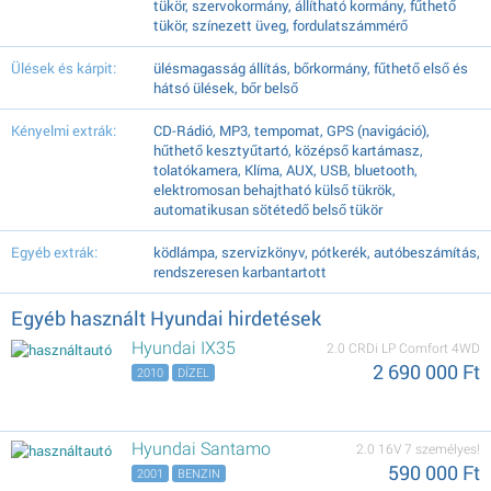
tükör, szervokormány, állítható kormány, fűthető
tükör, színezett üveg, fordulatszámmérő
Ülések és kárpit:
ülésmagasság állítás, bőrkormány, fűthető első és
hátsó ülések, bőr belső
Kényelmi extrák:
CD-Rádió, MP3, tempomat, GPS (navigáció),
hűthető kesztyűtartó, középső kartámasz,
tolatókamera, Klíma, AUX, USB, bluetooth,
elektromosan behajtható külső tükrök,
automatikusan sötétedő belső tükör
Egyéb extrák:
ködlámpa, szervizkönyv, pótkerék, autóbeszámítás,
rendszeresen karbantartott
Egyéb használt Hyundai hirdetések
Hyundai IX35
2.0 CRDi LP Comfort 4WD
2 690 000 Ft
2010
DÍZEL
Hyundai Santamo
2.0 16V 7 személyes!
590 000 Ft
2001
BENZIN