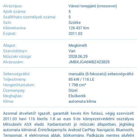
Alváztípus:
Városi terepjáró (crossover)
Ajtók száma:
5
Szállíthato személyek száma:
5
Szín:
Szürke
Kilóméteróra:
126 437 Km
Évjárat:
2011.03
Állapot:
Megkimélt
Szervízkönyv:
Van
Műszaki vizsga:
2028.06.29
Alvázszám:
JMBXJGA6WBZ423829
Sebességváltó:
manuális (6 fokozatú) sebességváltó
Teljesítmény:
85 kW / 116 LE
Hengerűrtartalom:
1 798 cm³
Üzemanyag:
Dízel
Meghajtás:
Elsőkerék
Klíma:
automata klíma
Azonnal átvehető! Igazolt, garantált kevés Km futású, végig szervizelt
2011.03 havi 116 lóerős 1.8 as euro 5-ös környezetvédelmi osztályos
Mitsubishi ASX eladó. Karbantartott jó műszaki állapotban, jéghideg
automata klímával. Érintőképernyős Android CarPlay Navigáció. Bluetooth,
Tempomat. 4 elektromos ablak, bőrkormány. Padkázás mentes alufelni