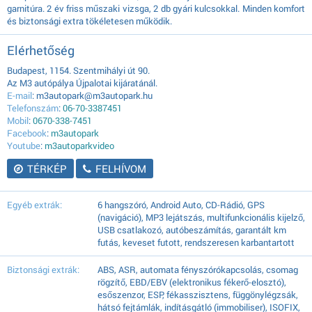
garnitúra. 2 év friss műszaki vizsga, 2 db gyári kulcsokkal. Minden komfort
és biztonsági extra tökéletesen működik.
Elérhetőség
Budapest, 1154. Szentmihályi út 90.
Az M3 autópálya Újpalotai kijáratánál.
E-mail
: m3autopark@m3autopark.hu
Telefonszám
:
06-70-3387451
Mobil
:
0670-338-7451
Facebook
:
m3autopark
Youtube
:
m3autoparkvideo
TÉRKÉP
FELHÍVOM
Egyéb extrák:
6 hangszóró, Android Auto, CD-Rádió, GPS
(navigáció), MP3 lejátszás, multifunkcionális kijelző,
USB csatlakozó, autóbeszámítás, garantált km
futás, keveset futott, rendszeresen karbantartott
Biztonsági extrák:
ABS, ASR, automata fényszórókapcsolás, csomag
rögzítő, EBD/EBV (elektronikus fékerő-elosztó),
esőszenzor, ESP, fékasszisztens, függönylégzsák,
hátsó fejtámlák, indításgátló (immobiliser), ISOFIX,