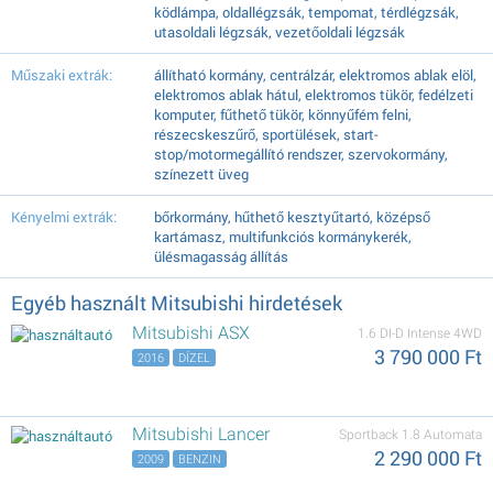
ködlámpa, oldallégzsák, tempomat, térdlégzsák,
utasoldali légzsák, vezetőoldali légzsák
Műszaki extrák:
állítható kormány, centrálzár, elektromos ablak elöl,
elektromos ablak hátul, elektromos tükör, fedélzeti
komputer, fűthető tükör, könnyűfém felni,
részecskeszűrő, sportülések, start-
stop/motormegállító rendszer, szervokormány,
színezett üveg
Kényelmi extrák:
bőrkormány, hűthető kesztyűtartó, középső
kartámasz, multifunkciós kormánykerék,
ülésmagasság állítás
Egyéb használt Mitsubishi hirdetések
Mitsubishi ASX
1.6 DI-D Intense 4WD
3 790 000 Ft
2016
DÍZEL
Mitsubishi Lancer
Sportback 1.8 Automata
2 290 000 Ft
2009
BENZIN