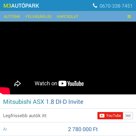
M3
AUTÓPARK
0670-338-7451
AUTÓINK
FELVÁSÁRLÁS
KAPCSOLAT
Mitsubishi ASX
1.8 DI-D Invite
Legfrissebb autók itt:
2 780 000 Ft
Ár: