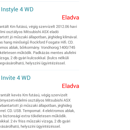
 Instyle 4 WD
Eladva
ntált Km futású, végig szervizelt 2012.06 havi
elmi osztályos Mitsubishi ASX eladó
tott jó műszaki állapotban, jéghideg klímával.
as hang minőségű Rockford Fosgate Hifi. CD.
romos ablak, bőrkormány. Vonóhorog:1400/745
ökéletesen működik. Padkázás mentes alufelni
izsga, 2 db gyári kulcsokkal. (kulcs nélküli
egvásárolható, helyszíni ügyintézéssel.
 Invite 4 WD
Eladva
antált kevés Km futású, végig szervizelt
 környezetvédelmi osztályos Mitsubishi ASX
rbantartott jó műszaki állapotban, jéghideg
rrel. CD. USB. Tempomat. 4 elektromos ablak,
s biztonsági extra tökéletesen működik.
kkal. 2 év friss műszaki vizsga, 2 db gyári
vásárolható, helyszíni ügyintézéssel.