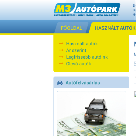
E-
Bu
H
FŐOLDAL
HASZNÁLT AUTÓK
Használt autók
Ár szerint
M
Legfrissebb autóink
Olcsó autók
Autófelvásárlás