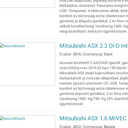
műszaki állapotban, jéghideg automata kl
bőrkárpitos utastérrel. Panoráma üvegtető
USB. Tempomat. 4 elektromos ablak, bőr
komfort és biztonsági extra tökéletesen 
garnitúra jó állapotú gumikkal. 2 év friss 
nélküli kezelhetőség) Vonóhorog:1400- Kg/
megvásárolható, helyszíni ügyintézéssel.
Mitsubishi ASX 2.2 DI-D I
Évjárat:
2016
, Üzemanyag:
Dízel
Azonnal átvehető! 2 GAZDÁS! Igazolt, gar
szervizkönyvves 2016.03 havi 150 lóerős 
Mitsubishi ASX eladó kapcsolható összkeré
Karbantartott jó műszaki állapotban, jégh
mentes újszerű utastérrel. CD. USB. Temp
komfort és biztonsági extra tökéletesen 
garnitúra únjszerű gumikkal. 2 év friss mű
Vonóhorog:1400- Kg/745- Kg 25% önerőtől 
ügyintézéssel.
Mitsubishi ASX 1.6 MIVEC 
Évjárat:
2012
, Üzemanyag:
Benzin