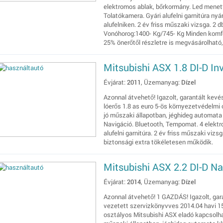
elektromos ablak, bőrkormány. Led mene
Tolatókamera. Gyári alufelni garnitúra nyár
alufelniken. 2 év friss műszaki vizsga. 2 d
Vonóhorog:1400- Kg/745- Kg Minden komfo
25% önerőtől részletre is megvásárolható,
Mitsubishi ASX 1.8 DI-D Inv
Évjárat:
2011
, Üzemanyag:
Dízel
Azonnal átvehető! Igazolt, garantált kevé
lóerős 1.8 as euro 5-ös környezetvédelmi 
jó műszaki állapotban, jéghideg automata
Navigáció. Bluetooth, Tempomat. 4 elekt
alufelni garnitúra. 2 év friss műszaki vizs
biztonsági extra tökéletesen működik.
Mitsubishi ASX 2.2 DI-D 
Évjárat:
2014
, Üzemanyag:
Dízel
Azonnal átvehető! 1 GAZDÁS! Igazolt, gar
vezetett szervizkönyvves 2014.04 havi 15
osztályos Mitsubishi ASX eladó kapcsolha