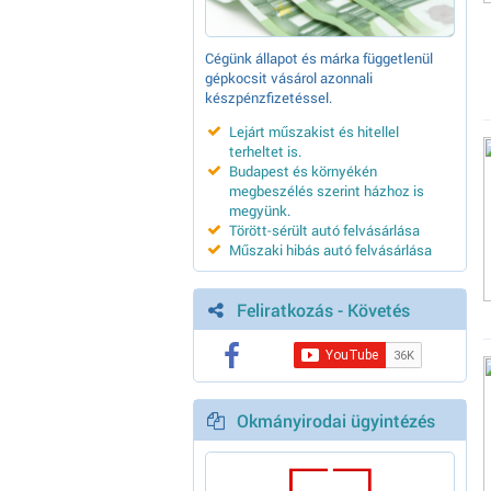
Cégünk állapot és márka függetlenül
gépkocsit vásárol azonnali
készpénzfizetéssel.
Lejárt műszakist és hitellel
terheltet is
.
Budapest és környékén
megbeszélés szerint házhoz is
megyünk
.
Törött-sérült autó felvásárlása
Műszaki hibás autó felvásárlása
Feliratkozás - Követés
Okmányirodai ügyintézés