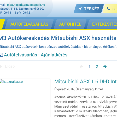
mail:
m3autopark@m3autopark.hu
TÉRKÉP
dapest, 1154. Szentmihályi út 90.
06
-P 09-18 Sz-V 09-12
AUTÓFELVÁSÁRLÁS
AUTÓHITEL
ÉRTÉKESÍTÉ
M3 Autókereskedés Mitsubishi ASX használtau
itsubishi ASX adásvétel - készpénzes autófelvásárlás - bizományos értékesít
Autófelvásárlás - Ajánlatkérés
Előző
1
2
Mitsubishi ASX 1.6 DI-D I
Évjárat:
2016
, Üzemanyag:
Dízel
Azonnal átvehető! 2016.11havi. 2 GAZDÁS! 
vezetett márkaszervizes szervizkönyvves 
környezetvédelmi osztályos Mitsubishi A
Karbantartott jó műszaki állapotban, jégh
mentes újszerű szövet kárpitos utastérrel