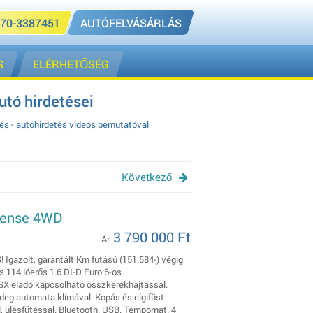
70-3387451
AUTÓFELVÁSÁRLÁS
S
ELÉRHETŐSÉG
tó hirdetései
és - autóhirdetés videós bemutatóval
Következő
ntense 4WD
3 790 000 Ft
Ár:
Igazolt, garantált Km futású (151.584-) végig
114 lóerős 1.6 DI-D Euro 6-os
SX eladó kapcsolható összkerékhajtással.
ideg automata klímával. Kopás és cigifüst
, ülésfűtéssal. Bluetooth. USB. Tempomat. 4