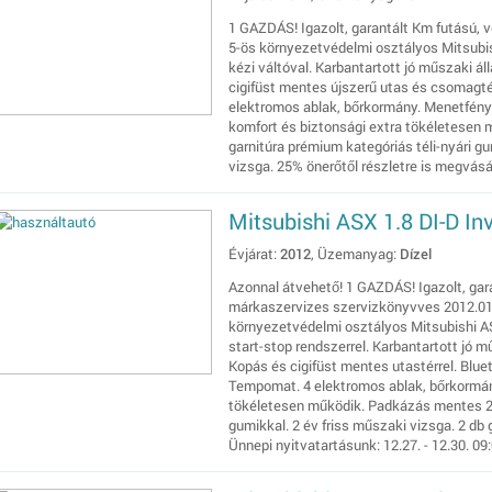
1 GAZDÁS! Igazolt, garantált Km futású, vé
5-ös környezetvédelmi osztályos Mitsubi
kézi váltóval. Karbantartott jó műszaki á
cigifüst mentes újszerű utas és csomagtér
elektromos ablak, bőrkormány. Menetfény.
komfort és biztonsági extra tökéletesen 
garnitúra prémium kategóriás téli-nyári gu
vizsga. 25% önerőtől részletre is megvásá
Mitsubishi ASX 1.8 DI-D In
Évjárat:
2012
, Üzemanyag:
Dízel
Azonnal átvehető! 1 GAZDÁS! Igazolt, gar
márkaszervizes szervizkönyvves 2012.01 h
környezetvédelmi osztályos Mitsubishi A
start-stop rendszerrel. Karbantartott jó 
Kopás és cigifüst mentes utastérrel. Blue
Tempomat. 4 elektromos ablak, bőrkormán
tökéletesen működik. Padkázás mentes 2 sze
gumikkal. 2 év friss műszaki vizsga. 2 db
Ünnepi nyitvatartásunk: 12.27. - 12.30. 09: