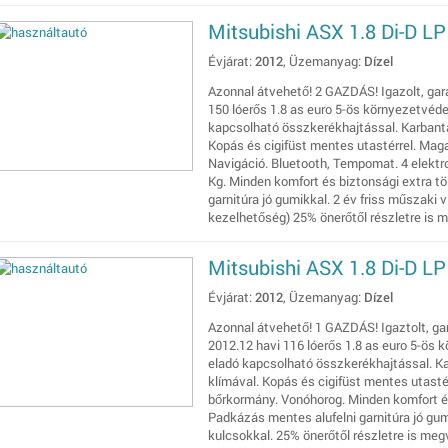
Mitsubishi ASX 1.8 Di-D LP
Évjárat:
2012
, Üzemanyag:
Dízel
Azonnal átvehető! 2 GAZDÁS! Igazolt, gara
150 lóerős 1.8 as euro 5-ös környezetvéd
kapcsolható összkerékhajtással. Karbantar
Kopás és cigifüst mentes utastérrel. Mag
Navigáció. Bluetooth, Tempomat. 4 elekt
Kg. Minden komfort és biztonsági extra t
garnitúra jó gumikkal. 2 év friss műszaki v
kezelhetőség) 25% önerőtől részletre is m
Mitsubishi ASX 1.8 Di-D LP
Évjárat:
2012
, Üzemanyag:
Dízel
Azonnal átvehető! 1 GAZDÁS! Igaztolt, gar
2012.12 havi 116 lóerős 1.8 as euro 5-ös
eladó kapcsolható összkerékhajtással. Ka
klímával. Kopás és cigifüst mentes utasté
bőrkormány. Vonóhorog. Minden komfort é
Padkázás mentes alufelni garnitúra jó gumi
kulcsokkal. 25% önerőtől részletre is meg