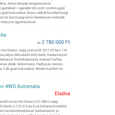
tfény. Xenon lámpák lámpamosóval.
i gumikkal. + ajándék téli szett szintén gyári
b gyári kulcsokkal. (kulcs nélküli kezelhetőség)
rt és biztonsági extra tökéletesen működik.
 helyszíni ügyintézéssel.
ite
2 780 000 Ft
Ár:
s Km futású, végig szervizelt 2011.03 havi 116
osztályos Mitsubishi ASX eladó. Karbantartott
 klímával. Érintőképernyős Android CarPlay
romos ablak, bőrkormány. Padkázás mentes
ga, 2 db gyári kulcsokkal. Minden komfort és
Navi 4WD Automata
Eladva
antált kevés Km futású (151.584-) végig
0 lóerős 2.2 DI-D Euro 6-os környezetvédelmi
tó összkerékhajtással. Karbantartott jó