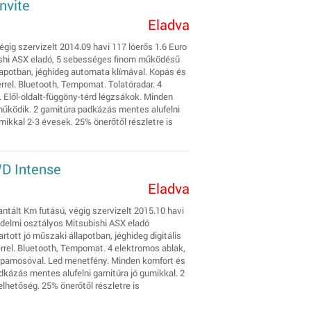
nvite
Eladva
gig szervizelt 2014.09 havi 117 lóerős 1.6 Euro
shi ASX eladó, 5 sebességes finom működésű
llapotban, jéghideg automata klímával. Kopás és
rel. Bluetooth, Tempomat. Tolatóradar. 4
 Elől-oldalt-függöny-térd légzsákok. Minden
működik. 2 garnitúra padkázás mentes alufelni
mikkal 2-3 évesek. 25% önerőtől részletre is
WD Intense
Eladva
ntált Km futású, végig szervizelt 2015.10 havi
édelmi osztályos Mitsubishi ASX eladó
tott jó műszaki állapotban, jéghideg digitális
rrel. Bluetooth, Tempomat. 4 elektromos ablak,
mpamosóval. Led menetfény. Minden komfort és
kázás mentes alufelni garnitúra jó gumikkal. 2
elhetőség. 25% önerőtől részletre is