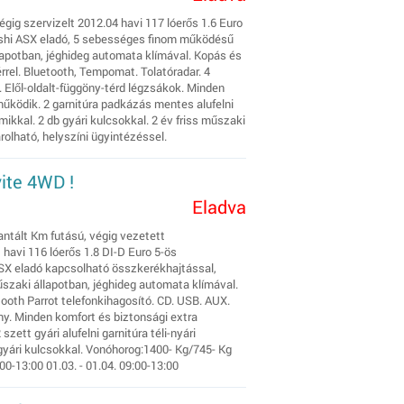
gig szervizelt 2012.04 havi 117 lóerős 1.6 Euro
shi ASX eladó, 5 sebességes finom működésű
llapotban, jéghideg automata klímával. Kopás és
rel. Bluetooth, Tempomat. Tolatóradar. 4
 Elől-oldalt-függöny-térd légzsákok. Minden
működik. 2 garnitúra padkázás mentes alufelni
mikkal. 2 db gyári kulcsokkal. 2 év friss műszaki
rolható, helyszíni ügyintézéssel.
vite 4WD !
Eladva
antált Km futású, végig vezetett
avi 116 lóerős 1.8 DI-D Euro 5-ös
SX eladó kapcsolható összkerékhajtással,
műszaki állapotban, jéghideg automata klímával.
tooth Parrot telefonkihagosító. CD. USB. AUX.
y. Minden komfort és biztonsági extra
tt gyári alufelni garnitúra téli-nyári
 gyári kulcsokkal. Vonóhorog:1400- Kg/745- Kg
00-13:00 01.03. - 01.04. 09:00-13:00