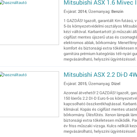
Mitsubishi ASX 1.6 Mivec I
Évjárat:
2014
, Üzemanyag:
Benzin
1 GAZDÁS! Igazolt, garantált Km futású, vé
5-ös környezetvédelmi osztályos Mitsubi
kézi váltóval. Karbantartott jó műszaki á
cigifüst mentes újszerű utas és csomagtér
elektromos ablak, bőrkormány. Menetfény.
komfort és biztonsági extra tökéletesen 
garnitúra prémium kategóriás téli-nyári gu
megvásárolható, helyszíni ügyintézéssel.
Mitsubishi ASX 2.2 Di-D 4
Évjárat:
2015
, Üzemanyag:
Dízel
Azonnal átvehető! 2 GAZDÁS! Igazolt, gara
150 lóerős 2.2 DI-D Euro 6-os környezetv
kapcsolható összkerékhajtással. Karbantar
klímával. Kopás és cigifüst mentes utasté
bőrkormány. Ülésfűtés. Xenon lámpák lá
biztonsági extra tökéletesen működik. Pad
év friss műszaki vizsga. Kulcs nélküli kez
megvásárolható, helyszíni ügyintézéssel.