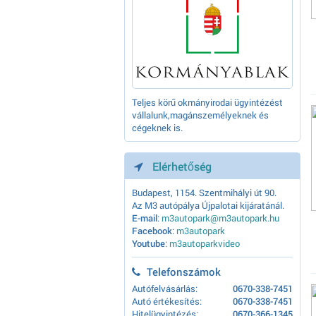
Teljes körű okmányirodai ügyintézést
vállalunk,magánszemélyeknek és
cégeknek is.
Elérhetőség
Budapest, 1154. Szentmihályi út 90.
Az M3 autópálya Újpalotai kijáratánál.
E-mail
:
m3autopark@m3autopark.hu
Facebook
:
m3autopark
Youtube
:
m3autoparkvideo
Telefonszámok
Autófelvásárlás:
0670-338-7451
Autó értékesítés:
0670-338-7451
Hitelügyintézés:
0670-366-1345