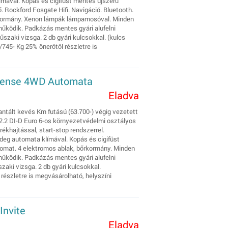
ímával. Kopás és cigifüst mentes újszerű
. Rockford Fosgate Hifi. Navigáció. Bluetooth.
kormány. Xenon lámpák lámpamosóval. Minden
működik. Padkázás mentes gyári alufelni
műszaki vizsga. 2 db gyári kulcsokkal. (kulcs
745- Kg 25% önerőtől részletre is
ntense 4WD Automata
Eladva
antált kevés Km futású (63.700-) végig vezetett
2.2 DI-D Euro 6-os környezetvédelmi osztályos
khajtással, start-stop rendszerrel.
ideg automata klímával. Kopás és cigifüst
omat. 4 elektromos ablak, bőrkormány. Minden
működik. Padkázás mentes gyári alufelni
szaki vizsga. 2 db gyári kulcsokkal.
részletre is megvásárolható, helyszíni
Invite
Eladva