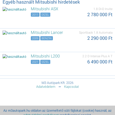
Egyéb használt Mitsubishi hirdetések
Mitsubishi ASX
1.8 DI-D Invite
2 780 000 Ft
2011
DÍZEL
Mitsubishi Lancer
Sportback 1.8 Automata
2 290 000 Ft
2009
BENZIN
Mitsubishi L200
2.2 D Intense Plus A T
6 490 000 Ft
2021
DÍZEL
M3 Autópark Kft. 2026
Adatvédelem
Kapcsolat
Az m3autopark.hu oldalon az üzemeltető süti fájlokat (cookie) használ, az