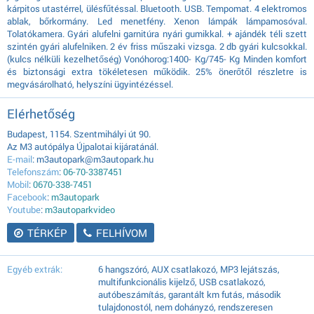
kárpitos utastérrel, ülésfűtéssal. Bluetooth. USB. Tempomat. 4 elektromos
ablak, bőrkormány. Led menetfény. Xenon lámpák lámpamosóval.
Tolatókamera. Gyári alufelni garnitúra nyári gumikkal. + ajándék téli szett
szintén gyári alufelniken. 2 év friss műszaki vizsga. 2 db gyári kulcsokkal.
(kulcs nélküli kezelhetőség) Vonóhorog:1400- Kg/745- Kg Minden komfort
és biztonsági extra tökéletesen működik. 25% önerőtől részletre is
megvásárolható, helyszíni ügyintézéssel.
Elérhetőség
Budapest, 1154. Szentmihályi út 90.
Az M3 autópálya Újpalotai kijáratánál.
E-mail
: m3autopark@m3autopark.hu
Telefonszám
:
06-70-3387451
Mobil
:
0670-338-7451
Facebook
:
m3autopark
Youtube
:
m3autoparkvideo
TÉRKÉP
FELHÍVOM
Egyéb extrák:
6 hangszóró, AUX csatlakozó, MP3 lejátszás,
multifunkcionális kijelző, USB csatlakozó,
autóbeszámítás, garantált km futás, második
tulajdonostól, nem dohányzó, rendszeresen