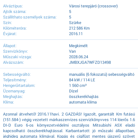
Alváztípus:
Városi terepjáró (crossover)
Ajtók száma:
5
Szállíthato személyek száma:
5
Szín:
Szürke
Kilóméteróra:
212 586 Km
Évjárat:
2016.11
Állapot:
Megkimélt
Szervízkönyv:
Van
Műszaki vizsga:
2028.06.24
Alvázszám:
JMBXJGA7WFZD13498
Sebességváltó:
manuális (6 fokozatú) sebességváltó
Teljesítmény:
84 kW / 114 LE
Hengerűrtartalom:
1 560 cm³
Üzemanyag:
Dízel
Meghajtás:
összkerékhajtás
Klíma:
automata klíma
Azonnal átvehető! 2016.11havi. 2 GAZDÁS! Igazolt, garantált Km futású
(151.584-) végig vezetett márkaszervizes szervizkönyvves 114 lóerős 1.6
DI-D Euro 6-os környezetvédelmi osztályos Mitsubishi ASX eladó
kapcsolható összkerékhajtással. Karbantartott jó műszaki állapotban,
jéghideg automata klímával. Kopás és cigifüst mentes újszerű szövet