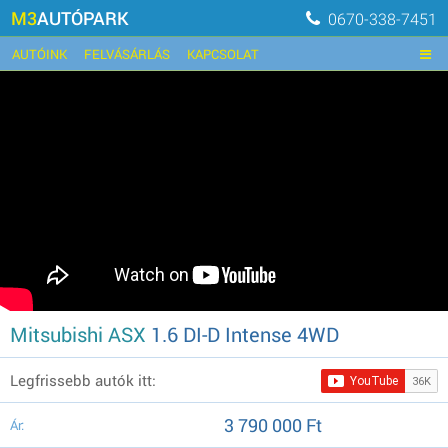
M3
AUTÓPARK
0670-338-7451
AUTÓINK
FELVÁSÁRLÁS
KAPCSOLAT
Mitsubishi ASX
1.6 DI-D Intense 4WD
Legfrissebb autók itt:
3 790 000 Ft
Ár: