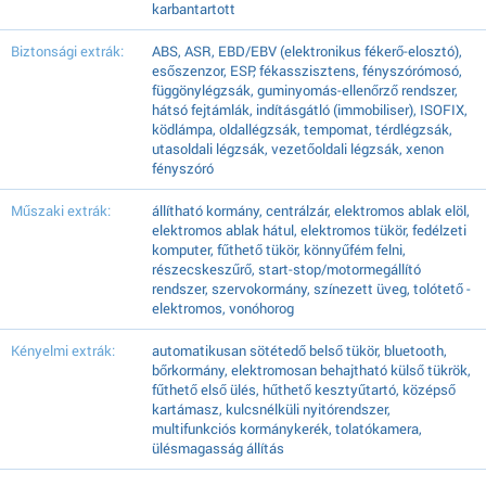
karbantartott
Biztonsági extrák:
ABS, ASR, EBD/EBV (elektronikus fékerő-elosztó),
esőszenzor, ESP, fékasszisztens, fényszórómosó,
függönylégzsák, guminyomás-ellenőrző rendszer,
hátsó fejtámlák, indításgátló (immobiliser), ISOFIX,
ködlámpa, oldallégzsák, tempomat, térdlégzsák,
utasoldali légzsák, vezetőoldali légzsák, xenon
fényszóró
Műszaki extrák:
állítható kormány, centrálzár, elektromos ablak elöl,
elektromos ablak hátul, elektromos tükör, fedélzeti
komputer, fűthető tükör, könnyűfém felni,
részecskeszűrő, start-stop/motormegállító
rendszer, szervokormány, színezett üveg, tolótető -
elektromos, vonóhorog
Kényelmi extrák:
automatikusan sötétedő belső tükör, bluetooth,
bőrkormány, elektromosan behajtható külső tükrök,
fűthető első ülés, hűthető kesztyűtartó, középső
kartámasz, kulcsnélküli nyitórendszer,
multifunkciós kormánykerék, tolatókamera,
ülésmagasság állítás