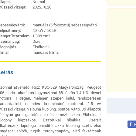
llapot:
Normál
űszaki vizsga:
2025.10.26
ebességváltó:
manuális (5 fokozatú) sebességváltó
eljesítmény:
50 kW / 68 LE
engerűrtartalom:
1 398 cm³
zemanyag:
Dízel
eghajtás:
Elsőkerék
líma:
manuális klíma
Leírás
zonnal átvehető! Rsz: KBC-529 Magyarországi Peugeot
06 eladó takarékos fogyasztású 68 lóerős 1.4 HDi diesel
otorral. Hidegen, melegen szépen indul, rendszeresen
arbantartott csendes finomjárású motorral. 1.5 év
űszaki vizsga. Vajpuha kuplung, pontos váltó. Jó állapotú
éli-nyári gumi garnitúra alu és lemezfelniken. Elől-oldalt-
üggöny légzsákos, Esztétikai hibákkal. Cserélt
M
lkatrészek: kipufogó, önindító, akku, kuplung szett, első
engéscsillapítók, rugók. toronycsapágy, első féktárcsák