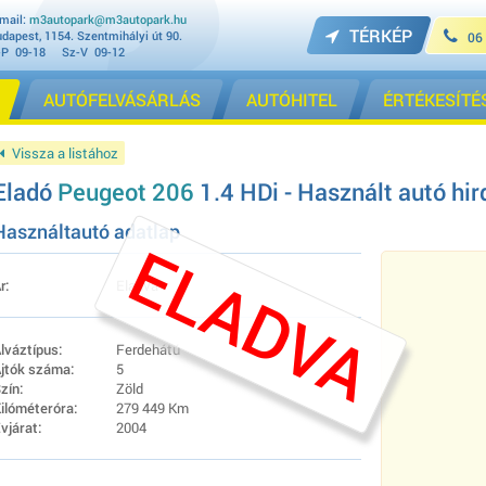
mail:
m3autopark@m3autopark.hu
TÉRKÉP
dapest, 1154. Szentmihályi út 90.
06
-P 09-18 Sz-V 09-12
AUTÓFELVÁSÁRLÁS
AUTÓHITEL
ÉRTÉKESÍTÉ
Vissza a listához
Eladó
Peugeot 206
1.4 HDi - Használt autó hir
Használtautó adatlap
ELADVA
r:
Eladva
lváztípus:
Ferdehátú
jtók száma:
5
zín:
Zöld
ilóméteróra:
279 449 Km
vjárat:
2004