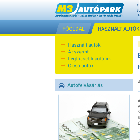
E-
Bu
H
FŐOLDAL
HASZNÁLT AUTÓK
Használt autók
Ár szerint
Legfrissebb autóink
Olcsó autók
Á
Autófelvásárlás
A
A
S
K
É