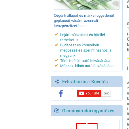
Á
M
Cégünk állapot és márka függetlenül
gépkocsit vásárol azonnali
S
készpénzfizetéssel.
T
H
Lejárt műszakist és hitellel
Ü
terheltet is
.
M
Budapest és környékén
K
megbeszélés szerint házhoz is
megyünk
.
Törött-sérült autó felvásárlása
Műszaki hibás autó felvásárlása
Feliratkozás - Követés
A
2
m
k
m
t
Okmányirodai ügyintézés
f
a
l