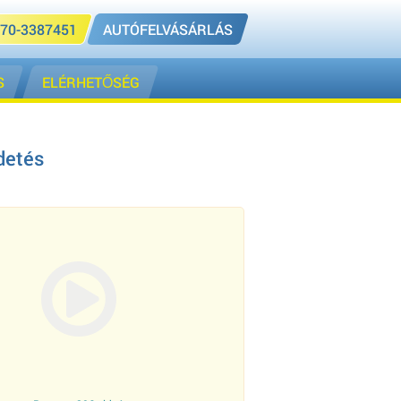
70-3387451
AUTÓFELVÁSÁRLÁS
S
ELÉRHETŐSÉG
detés