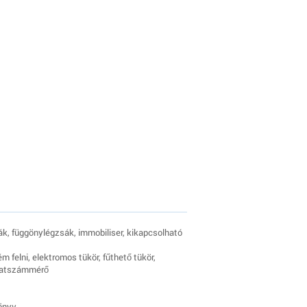
sák, függönylégzsák, immobiliser, kikapcsolható
m felni, elektromos tükör, fűthető tükör,
ulatszámmérő
önyv