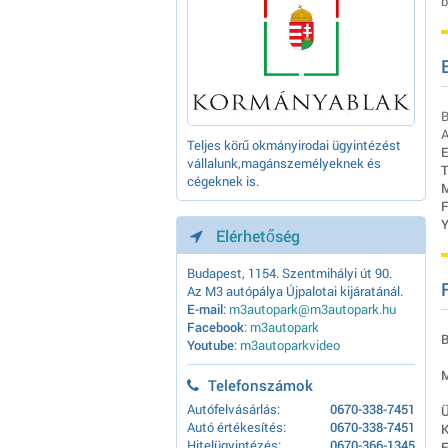
b
B
A
Teljes körű okmányirodai ügyintézést
E
vállalunk,magánszemélyeknek és
T
cégeknek is.
M
F
Y
Elérhetőség
Budapest, 1154. Szentmihályi út 90.
Az M3 autópálya Újpalotai kijáratánál.
E-mail
:
m3autopark@m3autopark.hu
Facebook
:
m3autopark
B
Youtube
:
m3autoparkvideo
M
Telefonszámok
Autófelvásárlás:
0670-338-7451
Ü
Autó értékesítés:
0670-338-7451
K
Hitelügyintézés:
0670-366-1345
E