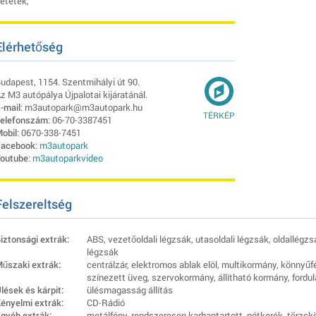
etétek,
Elérhetőség
udapest, 1154. Szentmihályi út 90.
z M3 autópálya Újpalotai kijáratánál.
-mail
: m3autopark@m3autopark.hu
TÉRKÉP
elefonszám
: 06-70-3387451
obil
: 0670-338-7451
acebook
:
m3autopark
outube
:
m3autoparkvideo
Felszereltség
iztonsági extrák:
ABS, vezetőoldali légzsák, utasoldali légzsák, oldallégz
légzsák
űszaki extrák:
centrálzár, elektromos ablak elöl, multikormány, könnyűfé
színezett üveg, szervokormány, állítható kormány, ford
lések és kárpit:
ülésmagasság állítás
ényelmi extrák:
CD-Rádió
gyéb extrák:
metálfény, rendszeresen karbantartott, pótkerék, törzsk