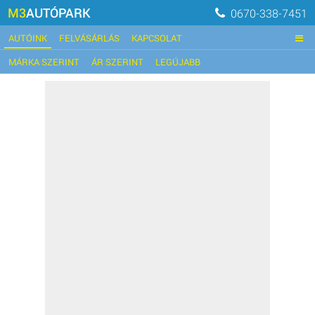
M3
AUTÓPARK
0670-338-7451
AUTÓINK
FELVÁSÁRLÁS
KAPCSOLAT
MÁRKA SZERINT
ÁR SZERINT
LEGÚJABB