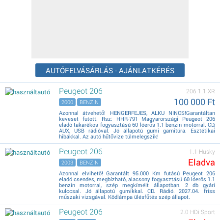
AUTÓFELVÁSÁRLÁS - AJÁNLATKÉRÉS
Peugeot 206
206 1.1 XR
100 000 Ft
2000
BENZIN
Azonnal átvehető! HENGERFEJES, ALKU NINCS!Garantáltan
keveset futott. Rsz: HHR-791 Magyarországi Peugeot 206
eladó takarékos fogyasztású 60 lóerős 1.1 benzin motorral. CD,
AUX, USB rádióval. Jó állapotú gumi garnitúra. Esztétikai
hibákkal. Az autó hűtővize túlmelegszik!
Peugeot 206
1.1 Husky
Eladva
2003
BENZIN
Azonnal elvihető! Garantált 95.000 Km futású Peugeot 206
eladó csendes, megbízható, alacsony fogyasztású 60 lóerős 1.1
benzin motorral, szép megkímélt állapotban. 2 db gyári
kulccsal. Jó állapotú gumikkal. CD. Rádió. 2027.04. friss
műszaki vizsgával. Ködlámpa ülésfűtés szép állapot.
Peugeot 206
2.0 HDi Sport