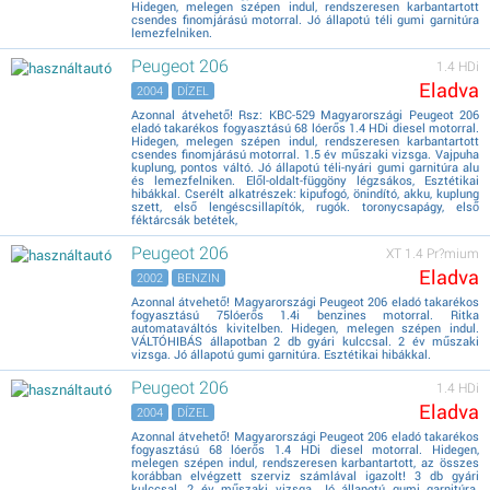
Hidegen, melegen szépen indul, rendszeresen karbantartott
csendes finomjárású motorral. Jó állapotú téli gumi garnitúra
lemezfelniken.
Peugeot 206
1.4 HDi
Eladva
2004
DÍZEL
Azonnal átvehető! Rsz: KBC-529 Magyarországi Peugeot 206
eladó takarékos fogyasztású 68 lóerős 1.4 HDi diesel motorral.
Hidegen, melegen szépen indul, rendszeresen karbantartott
csendes finomjárású motorral. 1.5 év műszaki vizsga. Vajpuha
kuplung, pontos váltó. Jó állapotú téli-nyári gumi garnitúra alu
és lemezfelniken. Elől-oldalt-függöny légzsákos, Esztétikai
hibákkal. Cserélt alkatrészek: kipufogó, önindító, akku, kuplung
szett, első lengéscsillapítók, rugók. toronycsapágy, első
féktárcsák betétek,
Peugeot 206
XT 1.4 Pr?mium
Eladva
2002
BENZIN
Azonnal átvehető! Magyarországi Peugeot 206 eladó takarékos
fogyasztású 75lóerős 1.4i benzines motorral. Ritka
automataváltós kivitelben. Hidegen, melegen szépen indul.
VÁLTÓHIBÁS állapotban 2 db gyári kulccsal. 2 év műszaki
vizsga. Jó állapotú gumi garnitúra. Esztétikai hibákkal.
Peugeot 206
1.4 HDi
Eladva
2004
DÍZEL
Azonnal átvehető! Magyarországi Peugeot 206 eladó takarékos
fogyasztású 68 lóerős 1.4 HDi diesel motorral. Hidegen,
melegen szépen indul, rendszeresen karbantartott, az összes
korábban elvégzett szerviz számlával igazolt! 3 db gyári
kulccsal. 2 év műszaki vizsga. Jó állapotú gumi garnitúra.