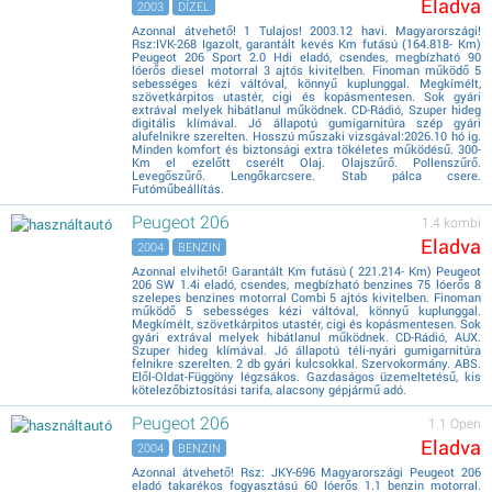
Eladva
2003
DÍZEL
Azonnal átvehető! 1 Tulajos! 2003.12 havi. Magyarországi!
Rsz:IVK-268 Igazolt, garantált kevés Km futású (164.818- Km)
Peugeot 206 Sport 2.0 Hdi eladó, csendes, megbízható 90
lóerős diesel motorral 3 ajtós kivitelben. Finoman működő 5
sebességes kézi váltóval, könnyű kuplunggal. Megkímélt,
szövetkárpitos utastér, cigi és kopásmentesen. Sok gyári
extrával melyek hibátlanul működnek. CD-Rádió, Szuper hideg
digitális klímával. Jó állapotú gumigarnitúra szép gyári
alufelnikre szerelten. Hosszú műszaki vizsgával:2026.10 hó ig.
Minden komfort és biztonsági extra tökéletes működésű. 300-
Km el ezelőtt cserélt Olaj. Olajszűrő. Pollenszűrő.
Levegőszűrő. Lengőkarcsere. Stab pálca csere.
Futóműbeállítás.
Peugeot 206
1.4 kombi
Eladva
2004
BENZIN
Azonnal elvihető! Garantált Km futású ( 221.214- Km) Peugeot
206 SW 1.4i eladó, csendes, megbízható benzines 75 lóerős 8
szelepes benzines motorral Combi 5 ajtós kivitelben. Finoman
működő 5 sebességes kézi váltóval, könnyű kuplunggal.
Megkímélt, szövetkárpitos utastér, cigi és kopásmentesen. Sok
gyári extrával melyek hibátlanul működnek. CD-Rádió, AUX.
Szuper hideg klímával. Jó állapotú téli-nyári gumigarnitúra
felnikre szerelten. 2 db gyári kulcsokkal. Szervokormány. ABS.
Elől-Oldat-Függöny légzsákos. Gazdaságos üzemeltetésű, kis
kötelezőbiztosítási tarifa, alacsony gépjármű adó.
Peugeot 206
1.1 Open
Eladva
2004
BENZIN
Azonnal átvehető! Rsz: JKY-696 Magyarországi Peugeot 206
eladó takarékos fogyasztású 60 lóerős 1.1 benzin motorral.