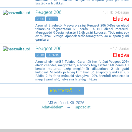
Esztétikai hibákkal.
Peugeot 206
1.4 HDi X-Design
Eladva
2005
DÍZEL
Azonnal átvehető! Magyarországi Peugeot 206 X-Design eladó
takarékos fogyasztású 68 lóerős 1.4 HDi diesel motorral.
Megragadó X-Design utastér! 2 db gyári kulccsal. Több mint egy
év műszaki vizsga. Ajándék tetőcsomagtartó. Jó állapotú gumi
garnitúra.
Peugeot 206
+ 1.1 Junior
Eladva
2010
BENZIN
Azonnal elvihető! 1 Tulajos! Garantált Km futású Peugeot 206+
eladó csendes, megbízható, alacsony fogyasztású 60 lóerős 1.1
benzin motorral, szép megkímélt állapotban. 2 db gyári
kulccsal. Működő jó hideg klímával. Jó állapotú gumikkal. CD.
Rádió. 2 év friss műszaki vizsgával. 20% önerőtől részletre is
megvásárolható, helyszíni hitelügyintézés.
KÖVETKEZŐ
M3 Autópark Kft. 2026
Adatvédelem
Kapcsolat