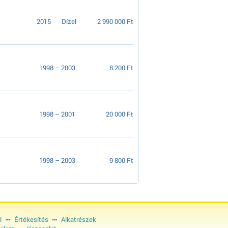
2015
Dízel
2 990 000 Ft
1998 – 2003
8 200 Ft
1998 – 2001
20 000 Ft
1998 – 2003
9 800 Ft
l
Értékesítés
Alkatrészek