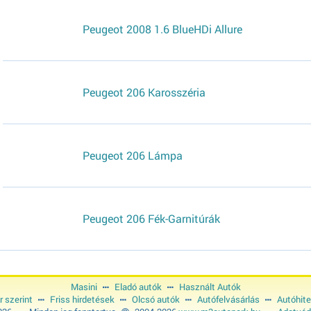
Peugeot 2008 1.6 BlueHDi Allure
Peugeot 206 Karosszéria
Peugeot 206 Lámpa
Peugeot 206 Fék-Garnitúrák
Masini
Eladó autók
Használt Autók
r szerint
Friss hirdetések
Olcsó autók
Autófelvásárlás
Autóhite