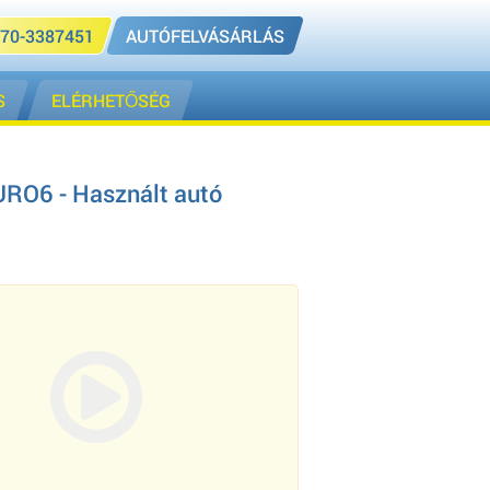
70-3387451
AUTÓFELVÁSÁRLÁS
S
ELÉRHETŐSÉG
RO6 - Használt autó