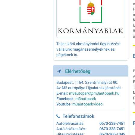
c
P
m
k
ö
ü
Teljes körű okmányirodai ügyintézést
vállalunk,magánszemélyeknek és
cégeknek is.
Elérhetőség
B
A
E
Budapest, 1154. Szentmihályi út 90.
T
Az M3 autópálya Újpalotai kijáratánál.
M
E-mail
:
m3autopark@m3autopark.hu
F
Facebook
:
m3autopark
Y
Youtube
:
m3autoparkvideo
Telefonszámok
Autófelvásárlás:
0670-338-7451
Autó értékesítés:
0670-338-7451
Hitelügyintézés:
0670-366-1345