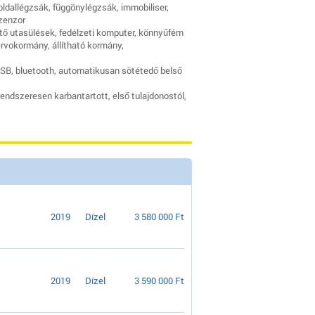
oldallégzsák, függönylégzsák, immobiliser,
zenzor
ető utasülések, fedélzeti komputer, könnyűfém
zervokormány, állítható kormány,
SB, bluetooth, automatikusan sötétedő belső
rendszeresen karbantartott, első tulajdonostól,
2019
Dízel
3 580 000 Ft
2019
Dízel
3 590 000 Ft