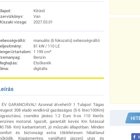
llapot:
Kitünő
zervízkönyv:
Van
űszaki vizsga:
2027.03.01
ebességváltó:
manuális (6 fokozatú) sebességváltó
eljesítmény:
81 kW / 110 LE
engerűrtartalom:
1 199 cm³
zemanyag:
Benzin
eghajtás:
Elsőkerék
líma:
digitális
Leírás
 ÉV GARANCIÁVAL! Azonnal átvehető! 1 Tulajos! Tágas
eugeot 308 eladó rendkívül gazdaságos (5-6 liter/100Km)
ogyasztású, csendes járású 1.2 Euro 6-os 110 lóerős
HIT
enzines motorral. Igazolt, garantált kevés Km futással
40.768- Km) karbantartott, jó műszaki állapotban. Minden
omfort és biztonsági extra tökléletesen hibátlanul
M
űködik. Kopásmentes, variálható újszerű utas és