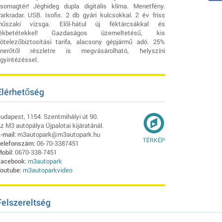
somagtér! Jéghideg dupla digitális klíma. Menetfény.
arkradar. USB. Isofix. 2 db gyári kulcsokkal. 2 év friss
űszaki vizsga. Elől-hátul új féktárcsákkal és
fékbetétekkel! Gazdaságos üzemeltetésű, kis
ötelezőbiztosítási tarifa, alacsony gépjármű adó. 25%
nerőtől részletre is megvásárolható, helyszíni
gyintézéssel.
Elérhetőség
udapest, 1154. Szentmihályi út 90.
z M3 autópálya Újpalotai kijáratánál.
-mail
: m3autopark@m3autopark.hu
TÉRKÉP
elefonszám
: 06-70-3387451
obil
: 0670-338-7451
acebook
:
m3autopark
outube
:
m3autoparkvideo
Felszereltség