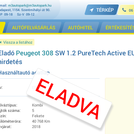
mail:
m3autopark@m3autopark.hu
TÉRKÉP
dapest, 1154. Szentmihályi út 90.
06
-P 09-18 Sz-V 09-12
AUTÓFELVÁSÁRLÁS
AUTÓHITEL
ÉRTÉKESÍTÉ
Vissza a listához
Eladó
Peugeot 308
SW 1.2 PureTech Active EU
hirdetés
Használtautó adatlap
ELADVA
r:
Eladva
lváztípus:
Kombi
jtók száma:
5
zín:
Fekete
ilóméteróra:
40 768 Km
vjárat:
2018