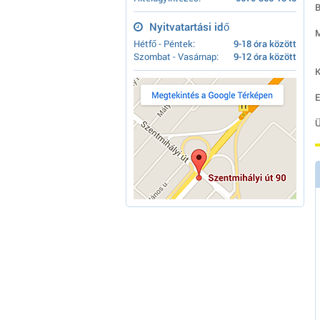
B
Nyitvatartási idő
M
Hétfő - Péntek:
9-18 óra között
Szombat - Vasárnap:
9-12 óra között
K
E
Ü