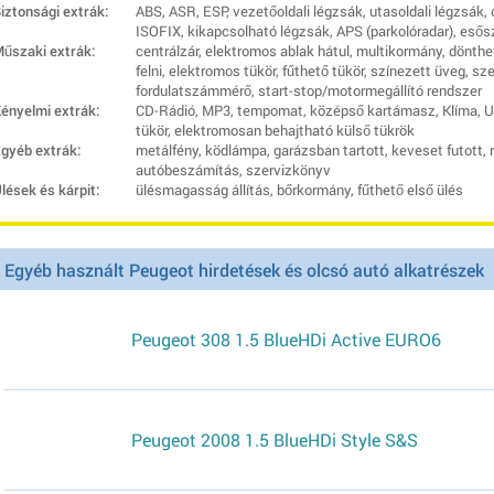
iztonsági extrák:
ABS, ASR, ESP, vezetőoldali légzsák, utasoldali légzsák, 
ISOFIX, kikapcsolható légzsák, APS (parkolóradar), esős
űszaki extrák:
centrálzár, elektromos ablak hátul, multikormány, dönth
felni, elektromos tükör, fűthető tükör, színezett üveg, s
fordulatszámmérő, start-stop/motormegállító rendszer
ényelmi extrák:
CD-Rádió, MP3, tempomat, középső kartámasz, Klíma, U
tükör, elektromosan behajtható külső tükrök
gyéb extrák:
metálfény, ködlámpa, garázsban tartott, keveset futott, 
autóbeszámítás, szervizkönyv
lések és kárpit:
ülésmagasság állítás, bőrkormány, fűthető első ülés
Egyéb használt Peugeot hirdetések és olcsó autó alkatrészek
Peugeot 308 1.5 BlueHDi Active EURO6
Peugeot 2008 1.5 BlueHDi Style S&S