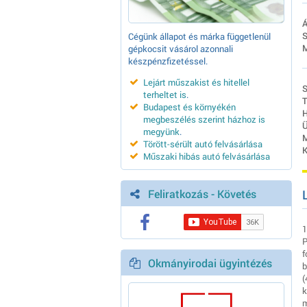
Á
S
Cégünk állapot és márka függetlenül
M
gépkocsit vásárol azonnali
készpénzfizetéssel.
Lejárt műszakist és hitellel
S
terheltet is
.
T
Budapest és környékén
H
megbeszélés szerint házhoz is
Ü
megyünk
.
M
Törött-sérült autó felvásárlása
K
Műszaki hibás autó felvásárlása
Feliratkozás - Követés
1
P
f
Okmányirodai ügyintézés
b
(
k
m