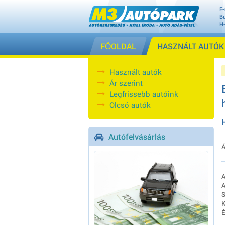
E-
Bu
H
FŐOLDAL
HASZNÁLT AUTÓK
Használt autók
Ár szerint
Legfrissebb autóink
Olcsó autók
Autófelvásárlás
Á
A
A
S
K
É