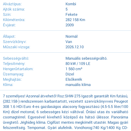
Alváztípus:
Kombi
Ajtók száma:
5
Szín:
Fekete
Kilóméteróra:
282 158 Km
Évjárat:
2009
Állapot:
Normál
Szervízkönyv:
Van
Műszaki vizsga:
2026.12.10
Sebességváltó:
Manuális sebességváltó.
Teljesítmény:
80 kW / 109 LE
Hengerűrtartalom:
1 560 cm³
Üzemanyag:
Dízel
Meghajtás:
Elsőkerék
Klíma:
manuális klíma
7 személyes! Azonnal átvehető! Rsz:SHW-275 Igazolt garantált Km futású,
(282.158-) rendszeresen karbantartott, vezetett szervizkönyvves Peugeot
308 1.6 HDi Euro 4-es gazdaságos alacsony fogyasztású (4.5-5.5 liter/100
Km) dízel motorral, 6 sebességes kézi váltóval. Óriási utas és variálható
csomagtérrel. Egyesével kivehető középső és hátsó üléssor. Panoráma
üvegtető. Jéghideg klíma. Cigifüst mentes megkímélt utastér. Magas gyári
felszereltség. Tempomat. Gyári alufelnik. Vonóhorog:740 Kg/1400 Kg CD-