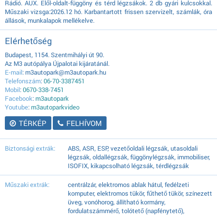
Rádió. AUX. Elől-oldalt-függöny és térd légzsákok. 2 db gyári kulcsokkal.
Műszaki vizsga:2026.12 hó. Karbantartott frissen szervizelt, számlák, óra
állások, munkalapok mellékelve.
Elérhetőség
Budapest, 1154. Szentmihályi út 90.
Az M3 autópálya Újpalotai kijáratánál.
E-mail
: m3autopark@m3autopark.hu
Telefonszám
:
06-70-3387451
Mobil
:
0670-338-7451
Facebook
:
m3autopark
Youtube
:
m3autoparkvideo
TÉRKÉP
FELHÍVOM
Biztonsági extrák:
ABS, ASR, ESP, vezetőoldali légzsák, utasoldali
légzsák, oldallégzsák, függönylégzsák, immobiliser,
ISOFIX, kikapcsolható légzsák, térdlégzsák
Műszaki extrák:
centrálzár, elektromos ablak hátul, fedélzeti
komputer, elektromos tükör, fűthető tükör, színezett
üveg, vonóhorog, állítható kormány,
fordulatszámmérő, tolótető (napfénytető),