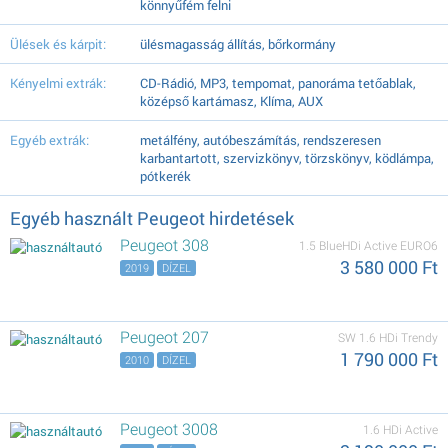
könnyűfém felni
Ülések és kárpit:
ülésmagasság állítás, bőrkormány
Kényelmi extrák:
CD-Rádió, MP3, tempomat, panoráma tetőablak,
középső kartámasz, Klíma, AUX
Egyéb extrák:
metálfény, autóbeszámítás, rendszeresen
karbantartott, szervizkönyv, törzskönyv, ködlámpa,
pótkerék
Egyéb használt Peugeot hirdetések
Peugeot 308
1.5 BlueHDi Active EURO6
3 580 000 Ft
2019
DÍZEL
Peugeot 207
SW 1.6 HDi Trendy
1 790 000 Ft
2010
DÍZEL
Peugeot 3008
1.6 HDi Active