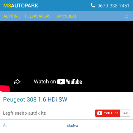
M3
AUTÓPARK
0670-338-7451
AUTÓINK
FELVÁSÁRLÁS
KAPCSOLAT
Peugeot 308
1.6 HDi SW
Legfrissebb autók itt:
Ár:
Eladva