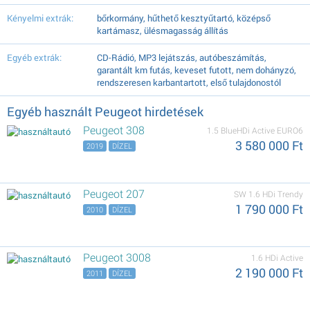
Kényelmi extrák:
bőrkormány, hűthető kesztyűtartó, középső
kartámasz, ülésmagasság állítás
Egyéb extrák:
CD-Rádió, MP3 lejátszás, autóbeszámítás,
garantált km futás, keveset futott, nem dohányzó,
rendszeresen karbantartott, első tulajdonostól
Egyéb használt Peugeot hirdetések
Peugeot 308
1.5 BlueHDi Active EURO6
3 580 000 Ft
2019
DÍZEL
Peugeot 207
SW 1.6 HDi Trendy
1 790 000 Ft
2010
DÍZEL
Peugeot 3008
1.6 HDi Active
2 190 000 Ft
2011
DÍZEL