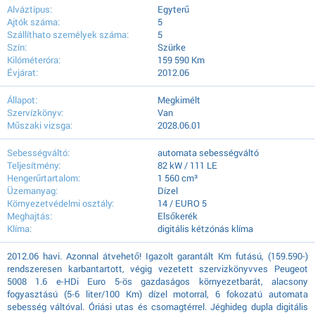
Alváztípus:
Egyterű
Ajtók száma:
5
Szállíthato személyek száma:
5
Szín:
Szürke
Kilóméteróra:
159 590 Km
Évjárat:
2012.06
Állapot:
Megkimélt
Szervízkönyv:
Van
Műszaki vizsga:
2028.06.01
Sebességváltó:
automata sebességváltó
Teljesítmény:
82 kW / 111 LE
Hengerűrtartalom:
1 560 cm³
Üzemanyag:
Dízel
Környezetvédelmi osztály:
14 / EURO 5
Meghajtás:
Elsőkerék
Klíma:
digitális kétzónás klíma
2012.06 havi. Azonnal átvehető! Igazolt garantált Km futású, (159.590-)
rendszeresen karbantartott, végig vezetett szervizkönyvves Peugeot
5008 1.6 e-HDi Euro 5-ös gazdaságos környezetbarát, alacsony
fogyasztású (5-6 liter/100 Km) dízel motorral, 6 fokozatú automata
sebesség váltóval. Óriási utas és csomagtérrel. Jéghideg dupla digitális