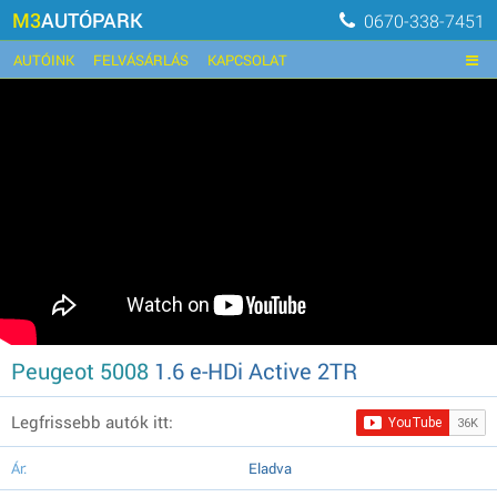
M3
AUTÓPARK
0670-338-7451
AUTÓINK
FELVÁSÁRLÁS
KAPCSOLAT
Peugeot 5008
1.6 e-HDi Active 2TR
Legfrissebb autók itt:
Ár:
Eladva