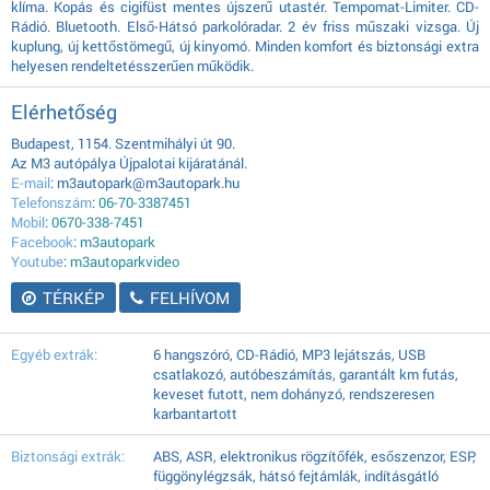
klíma. Kopás és cigifüst mentes újszerű utastér. Tempomat-Limiter. CD-
Rádió. Bluetooth. Első-Hátsó parkolóradar. 2 év friss műszaki vizsga. Új
kuplung, új kettőstömegű, új kinyomó. Minden komfort és biztonsági extra
helyesen rendeltetésszerűen működik.
Elérhetőség
Budapest, 1154. Szentmihályi út 90.
Az M3 autópálya Újpalotai kijáratánál.
E-mail
: m3autopark@m3autopark.hu
Telefonszám
:
06-70-3387451
Mobil
:
0670-338-7451
Facebook
:
m3autopark
Youtube
:
m3autoparkvideo
TÉRKÉP
FELHÍVOM
Egyéb extrák:
6 hangszóró, CD-Rádió, MP3 lejátszás, USB
csatlakozó, autóbeszámítás, garantált km futás,
keveset futott, nem dohányzó, rendszeresen
karbantartott
Biztonsági extrák:
ABS, ASR, elektronikus rögzítőfék, esőszenzor, ESP,
függönylégzsák, hátsó fejtámlák, indításgátló