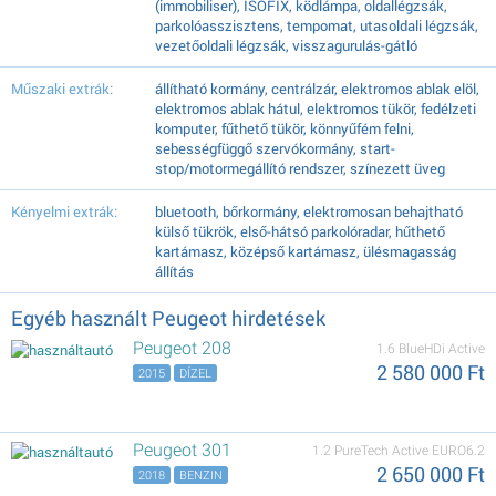
(immobiliser), ISOFIX, ködlámpa, oldallégzsák,
parkolóasszisztens, tempomat, utasoldali légzsák,
vezetőoldali légzsák, visszagurulás-gátló
Műszaki extrák:
állítható kormány, centrálzár, elektromos ablak elöl,
elektromos ablak hátul, elektromos tükör, fedélzeti
komputer, fűthető tükör, könnyűfém felni,
sebességfüggő szervókormány, start-
stop/motormegállító rendszer, színezett üveg
Kényelmi extrák:
bluetooth, bőrkormány, elektromosan behajtható
külső tükrök, első-hátsó parkolóradar, hűthető
kartámasz, középső kartámasz, ülésmagasság
állítás
Egyéb használt Peugeot hirdetések
Peugeot 208
1.6 BlueHDi Active
2 580 000 Ft
2015
DÍZEL
Peugeot 301
1.2 PureTech Active EURO6.2
2 650 000 Ft
2018
BENZIN