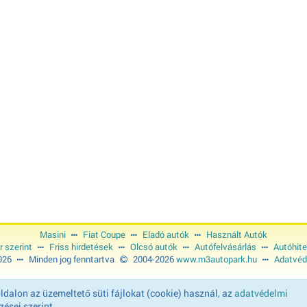
Masini
Fiat Coupe
Eladó autók
Használt Autók
r szerint
Friss hirdetések
Olcsó autók
Autófelvásárlás
Autóhite
2026
Minden jog fenntartva
2004-2026
www.m3autopark.hu
Adatvéd
dalon az üzemeltető süti fájlokat (cookie) használ, az
adatvédelmi
ései szerint.