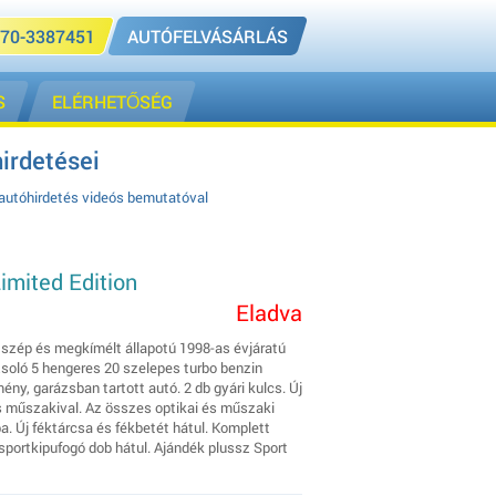
70-3387451
AUTÓFELVÁSÁRLÁS
S
ELÉRHETŐSÉG
irdetései
 autóhirdetés videós bemutatóval
imited Edition
Eladva
 szép és megkímélt állapotú 1998-as évjáratú
soló 5 hengeres 20 szelepes turbo benzin
ény, garázsban tartott autó. 2 db gyári kulcs. Új
iss műszakival. Az összes optikai és műszaki
a. Új féktárcsa és fékbetét hátul. Komplett
sportkipufogó dob hátul. Ajándék plussz Sport