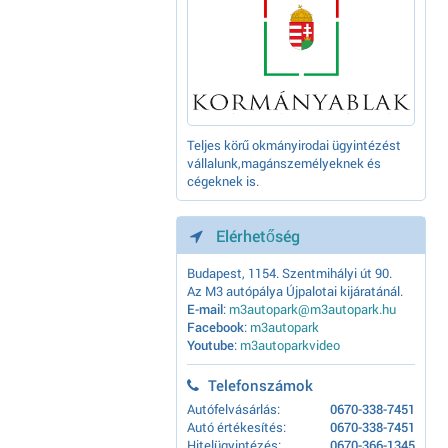
Teljes körű okmányirodai ügyintézést
vállalunk,magánszemélyeknek és
cégeknek is.
Elérhetőség
Budapest, 1154. Szentmihályi út 90.
Az M3 autópálya Újpalotai kijáratánál.
E-mail
:
m3autopark@m3autopark.hu
Facebook
:
m3autopark
Youtube
:
m3autoparkvideo
Telefonszámok
Autófelvásárlás:
0670-338-7451
Autó értékesítés:
0670-338-7451
Hitelügyintézés:
0670-366-1345