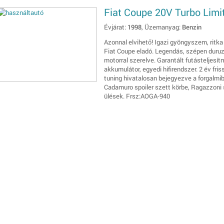
Fiat Coupe 20V Turbo Limit
Évjárat:
1998
, Üzemanyag:
Benzin
Azonnal elvihető! Igazi gyöngyszem, ritka
Fiat Coupe eladó. Legendás, szépen duruz
motorral szerelve. Garantált futásteljesítm
akkumulátor, egyedi hifirendszer. 2 év fr
tuning hivatalosan bejegyezve a forgalmib
Cadamuro spoiler szett körbe, Ragazzoni 
ülések. Frsz:AOGA-940