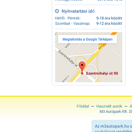
Nyitvatartási idő
Hétfő - Péntek:
9-18 óra között
Szombat - Vasárnap:
9-12 óra között
Főoldal
Használt autók
Á
M3 Autópark Kft. 
Az m3autopark.hu ol
szabályzat
rendelkez