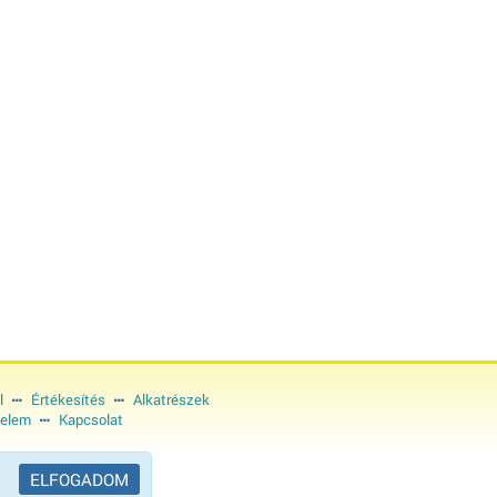
l
Értékesítés
Alkatrészek
elem
Kapcsolat
ELFOGADOM