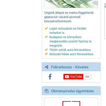
Cégünk állapot és márka függetlenül
gépkocsit vásárol azonnali
készpénzfizetéssel.
Lejárt műszakist és hitellel
terheltet is
.
Budapest és környékén
megbeszélés szerint házhoz is
megyünk
.
Törött-sérült autó felvásárlása
Műszaki hibás autó felvásárlása
Feliratkozás - Követés
Okmányirodai ügyintézés