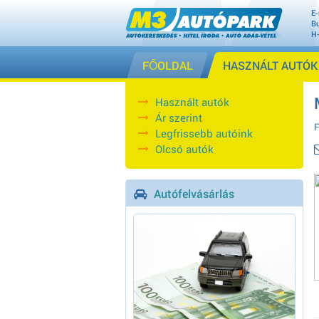
E-
Bu
H
FŐOLDAL
HASZNÁLT AUTÓK
Használt autók
Ár szerint
F
Legfrissebb autóink
Olcsó autók
Autófelvásárlás