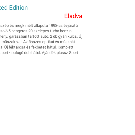
ed Edition
Eladva
 szép és megkímélt állapotú 1998-as évjáratú
soló 5 hengeres 20 szelepes turbo benzin
ény, garázsban tartott autó. 2 db gyári kulcs. Új
iss műszakival. Az összes optikai és műszaki
a. Új féktárcsa és fékbetét hátul. Komplett
sportkipufogó dob hátul. Ajándék plussz Sport