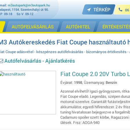
mail:
m3autopark@m3autopark.hu
TÉRKÉP
dapest, 1154. Szentmihályi út 90.
06
-P 09-18 Sz-V 09-12
AUTÓFELVÁSÁRLÁS
AUTÓHITEL
ÉRTÉKESÍTÉ
M3 Autókereskedés Fiat Coupe használtautó h
iat Coupe adásvétel - készpénzes autófelvásárlás - bizományos értékesítés -
Autófelvásárlás - Ajánlatkérés
Fiat Coupe 2.0 20V Turbo L
Évjárat:
1998
, Üzemanyag:
Benzin
Azonnal elvihető! Igazi gyöngyszem, ritka
Fiat Coupe eladó. Legendás, szépen duruz
motorral szerelve. Garantált futásteljesítm
akkumulátor, egyedi hifirendszer. 2 év fr
tuning hivatalosan bejegyezve a forgalmib
Cadamuro spoiler szett körbe, Ragazzoni 
ülések. Frsz: AOGA-940