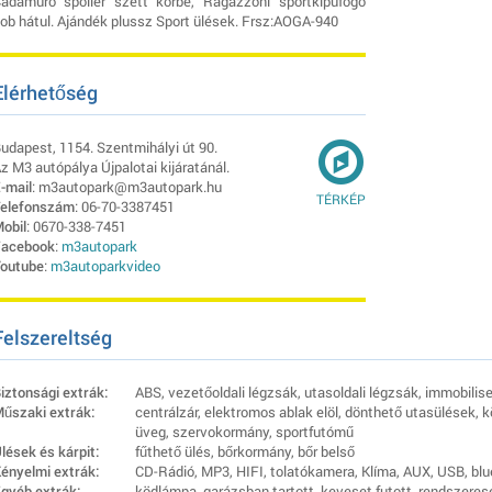
adamuro spoiler szett körbe, Ragazzoni sportkipufogó
ob hátul. Ajándék plussz Sport ülések. Frsz:AOGA-940
Elérhetőség
udapest, 1154. Szentmihályi út 90.
z M3 autópálya Újpalotai kijáratánál.
-mail
: m3autopark@m3autopark.hu
TÉRKÉP
elefonszám
: 06-70-3387451
obil
: 0670-338-7451
acebook
:
m3autopark
outube
:
m3autoparkvideo
Felszereltség
iztonsági extrák:
ABS, vezetőoldali légzsák, utasoldali légzsák, immobilise
űszaki extrák:
centrálzár, elektromos ablak elöl, dönthető utasülések, k
üveg, szervokormány, sportfutómű
lések és kárpit:
fűthető ülés, bőrkormány, bőr belső
ényelmi extrák:
CD-Rádió, MP3, HIFI, tolatókamera, Klíma, AUX, USB, blu
gyéb extrák:
ködlámpa, garázsban tartott, keveset futott, rendszeres