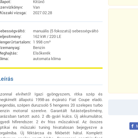
llapot:
Kitünő
zervízkönyv:
Van
űszaki vizsga:
2027.02.28
ebességváltó:
manuális (5 fokozatú) sebességváltó
eljesítmény:
162 kW / 220 LE
engerűrtartalom:
1 998 cm³
zemanyag:
Benzin
eghajtás:
Elsőkerék
líma:
automata klíma
Leírás
zonnal elvihető! Igazi gyöngyszem, ritka szép és
egkímélt állapotú 1998-as évjáratú Fiat Coupe eladó.
egendás, szépen duruzsoló 5 hengeres 20 szelepes turbo
enzin motorral szerelve. Garantált futásteljesítmény,
arázsban tartott autó. 2 db gyári kulcs. Új akkumulátor,
gyedi hifirendszer. 2 év friss műszakival. Az összes
M
ptikai és műszaki tuning hivatalosan bejegyezve a
orgalmiba. Új féktárcsa és fékbetét hátul. Komplett