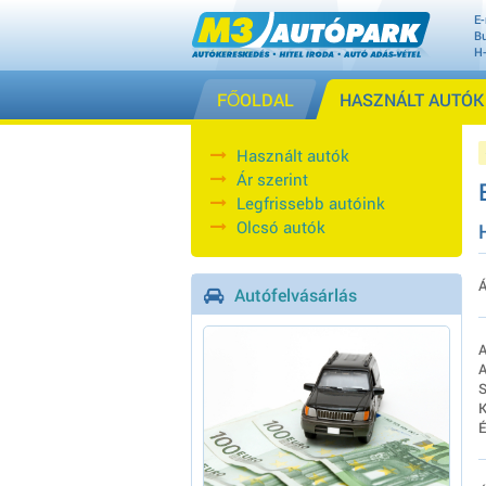
E-
Bu
H
FŐOLDAL
HASZNÁLT AUTÓK
Használt autók
Ár szerint
Legfrissebb autóink
Olcsó autók
Á
Autófelvásárlás
A
A
S
K
É