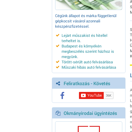
Á
S
M
Cégünk állapot és márka függetlenül
gépkocsit vásárol azonnali
készpénzfizetéssel.
S
T
Lejárt műszakist és hitellel
H
terheltet is
.
Ü
Budapest és környékén
M
megbeszélés szerint házhoz is
K
megyünk
.
Törött-sérült autó felvásárlása
Műszaki hibás autó felvásárlása
Feliratkozás - Követés
A
m
L
b
g
Okmányirodai ügyintézés
e
o
f