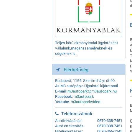
C
d
B
Teljes körű okmányirodai ügyintézést
A
vállalunk,magánszemélyeknek és
E
cégeknek is.
T
M
F
Elérhetőség
Y
Budapest, 1154. Szentmihályi út 90.
Az M3 autópálya Újpalotai kijáratánál.
E-mail
:
m3autopark@m3autopark.hu
Facebook
:
m3autopark
Youtube
:
m3autoparkvideo
B
M
Telefonszámok
Autófelvásárlás:
0670-338-7451
Ü
Autó értékesítés:
0670-338-7451
K
Hitelügyintézés:
0670-366-1345
E