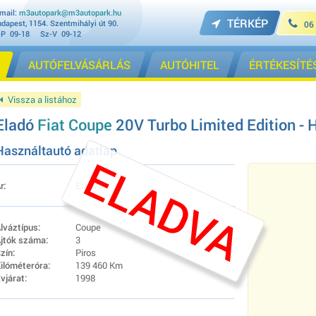
mail:
m3autopark@m3autopark.hu
TÉRKÉP
dapest, 1154. Szentmihályi út 90.
06
-P 09-18 Sz-V 09-12
AUTÓFELVÁSÁRLÁS
AUTÓHITEL
ÉRTÉKESÍTÉ
Vissza a listához
Eladó
Fiat Coupe
20V Turbo Limited Edition - 
Használtautó adatlap
ELADVA
r:
Eladva
lváztípus:
Coupe
jtók száma:
3
zín:
Piros
ilóméteróra:
139 460 Km
vjárat:
1998