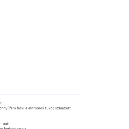
r
önnyűfém felni, elektromos tükör, színezett
etooth
en karbantartott