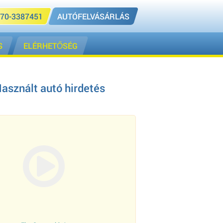
70-3387451
AUTÓFELVÁSÁRLÁS
S
ELÉRHETŐSÉG
Használt autó hirdetés