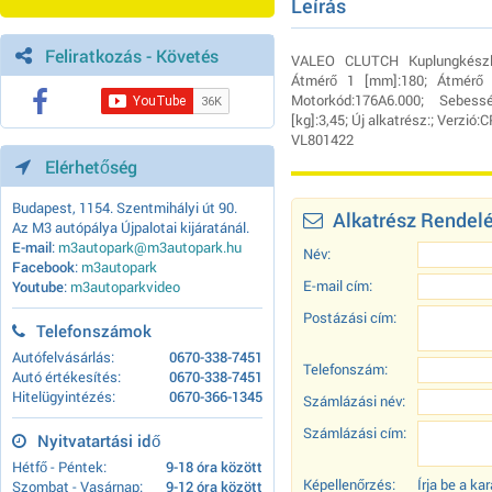
Leírás
Feliratkozás - Követés
VALEO CLUTCH Kuplungkészlet
Átmérő 1 [mm]:180; Átmérő 
Motorkód:176A6.000; Sebess
[kg]:3,45; Új alkatrész:; Verzió:C
VL801422
Elérhetőség
Budapest, 1154. Szentmihályi út 90.
Alkatrész Rendel
Az M3 autópálya Újpalotai kijáratánál.
E-mail
:
m3autopark@m3autopark.hu
Név:
Facebook
:
m3autopark
E-mail cím:
Youtube
:
m3autoparkvideo
Postázási cím:
Telefonszámok
Autófelvásárlás:
0670-338-7451
Telefonszám:
Autó értékesítés:
0670-338-7451
Hitelügyintézés:
0670-366-1345
Számlázási név:
Számlázási cím:
Nyitvatartási idő
Hétfő - Péntek:
9-18 óra között
Képellenőrzés:
Írja be a k
Szombat - Vasárnap:
9-12 óra között