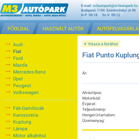
E-mail:
m3autopark@m3autopark.hu
Budapest, 1154. Szentmihályi út 90.
H-P 09-18 Sz-V 09-12
FŐOLDAL
HASZNÁLT AUTÓK
AUTÓFELVÁSÁRLÁ
Vissza a listához
Audi
Fiat
Fiat Punto Kuplun
Ford
Mazda
Mercedes-Benz
Ár:
Opel
Peugeot
Volkswagen
Alváztípus:
Motorkód:
Évjárat:
Fék-Garnitúrák
Teljesítmény:
Karosszéria
Hengerűrtartalom:
Üzemanyag:
Kuplung
Lámpa
Motor alkatrész