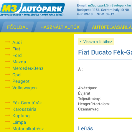
E-mail:
m3autopark@m3autopark.hu
Budapest, 1154. Szentmihályi út 90.
H-P 09-18 Sz-V 09-12
FŐOLDAL
HASZNÁLT AUTÓK
AUTÓFELVÁSÁRLÁ
Vissza a listához
Audi
Fiat
Fiat Ducato Fék-G
Ford
Mazda
Mercedes-Benz
Ár:
Opel
Peugeot
Volkswagen
Alváztípus:
Évjárat:
Teljesítmény:
Fék-Garnitúrák
Hengerűrtartalom:
Karosszéria
Üzemanyag:
Kuplung
Lámpa
Leírás
Motor alkatrész