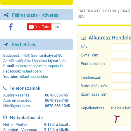
FIAT DUCATO 2.8 D 98- (11841) 
Feliratkozás - Követés
SBS
Alkatrész Rendel
Elérhetőség
Név:
E-mail cím:
Budapest, 1154. Szentmihályi út 90.
Az M3 autópálya Újpalotai kijáratánál.
Postázási cím:
E-mail
:
m3autopark@m3autopark.hu
Facebook
:
m3autopark
Youtube
:
m3autoparkvideo
Telefonszám:
Számlázási név:
Telefonszámok
Számlázási cím:
Autófelvásárlás:
0670-338-7451
Autó értékesítés:
0670-338-7451
Hitelügyintézés:
0670-366-1345
Képellenőrzés:
Írja be a k
Nyitvatartási idő
Hétfő - Péntek:
9-18 óra között
Szombat - Vasárnap:
9-12 óra között