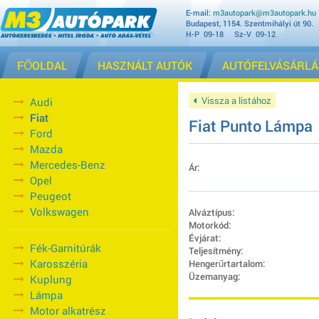
E-mail:
m3autopark@m3autopark.hu
Budapest, 1154. Szentmihályi út 90.
H-P 09-18 Sz-V 09-12
FŐOLDAL
HASZNÁLT AUTÓK
AUTÓFELVÁSÁRLÁ
Vissza a listához
Audi
Fiat
Fiat Punto Lámpa
Ford
Mazda
Mercedes-Benz
Ár:
Opel
Peugeot
Volkswagen
Alváztípus:
Motorkód:
Évjárat:
Fék-Garnitúrák
Teljesítmény:
Karosszéria
Hengerűrtartalom:
Üzemanyag:
Kuplung
Lámpa
Motor alkatrész