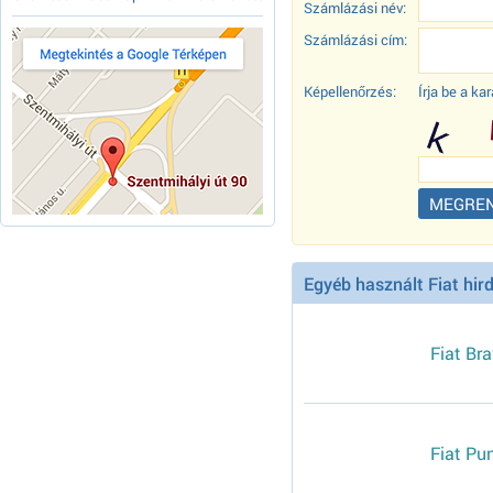
Számlázási név:
Számlázási cím:
Képellenőrzés:
Írja be a k
Egyéb használt Fiat hir
Fiat Br
Fiat Pu