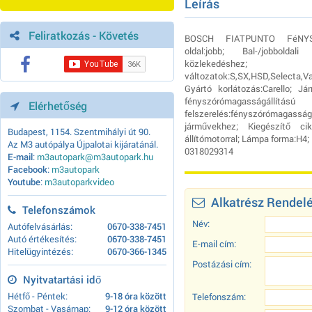
Leírás
Feliratkozás - Követés
BOSCH FIATPUNTO FéNYSZ
oldal:jobb; Bal-/jobboldal
közlekedéshez; 
változatok:S,SX,HSD,Selecta,V
Gyártó korlátozás:Carello; Já
fényszórómagasságállítá
Elérhetőség
felszerelés:fényszórómaga
járművekhez; Kiegészítő ci
Budapest, 1154. Szentmihályi út 90.
állítómotorral; Lámpa forma:H4
Az M3 autópálya Újpalotai kijáratánál.
0318029314
E-mail
:
m3autopark@m3autopark.hu
Facebook
:
m3autopark
Youtube
:
m3autoparkvideo
Alkatrész Rendel
Telefonszámok
Név:
Autófelvásárlás:
0670-338-7451
Autó értékesítés:
0670-338-7451
E-mail cím:
Hitelügyintézés:
0670-366-1345
Postázási cím:
Nyitvatartási idő
Hétfő - Péntek:
9-18 óra között
Telefonszám:
Szombat - Vasárnap:
9-12 óra között