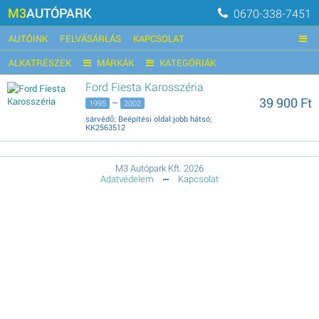
M3
AUTÓPARK
0670-338-7451
AUTÓINK
FELVÁSÁRLÁS
KAPCSOLAT
ALKATRÉSZEK
MÁRKÁK
KATEGÓRIÁK
Ford Fiesta Karosszéria
39 900 Ft
–
1995
2002
sárvédő; Beépítési oldal:jobb hátsó;
KK2563512
M3 Autópark Kft. 2026
Adatvédelem
Kapcsolat