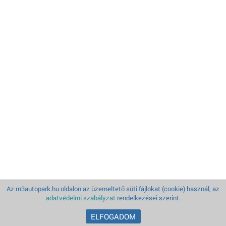
Az m3autopark.hu oldalon az üzemeltető süti fájlokat (cookie) használ, az
adatvédelmi szabályzat
rendelkezései szerint.
ELFOGADOM