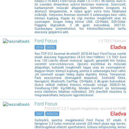
futású (110.454-) Ford Focus eladó 1.6 Ti-VCT 86 lóerős, euro 5-
ös csendes dinamikus szkívó benzines motorral. Szervizelt,
karbantartott műszaki állapotban. Sértetlen üvegezés és
áttetsző lámpatestek. A teljes gyári extra lista hibátlanul
működik. Helyesen, finoman üzemelő 5 sebességes kézi váltó,
könnyű kuplung. Kopás és cigi mentes megkímélt utas és
csomagtér. Szuper hideg klíma! USB. CD-Rádió. Elől-Oldat-
Függöny légzsákok. 2 db gyári kulcsokkal. 2027.01.
Gazdaságos üzemeltetésű, kis kötelezőbiztosítási tarifa,
alacsony gépjármű adó.
Ford Focus
1.5 TDCI Titanium
Eladva
2018
DÍZEL
Rsz:TCP-212 Azonnal átvehető! 2018.04 havi Ford Focus combi
eladó alacsony fogyasztású (4.5-6 liter/100Km) 1.5 TDCI Euró
6-os 120 Lóerős diesel motorral. Igazolt, garantált Km futású,
vezetett szervizkönyvves. Újszerű esztétikai és műszaki
állapotban, kultúrált megkímélt tágas utas és csomagtérrel.
Nagyon finom könnyű kuplung, pontos 6 sebességes kézi váltó.
Jól üzemelő szuper hideg dupla digitális klíma. Tempomat.
Park asszisztens (önmagától beparkol). Szélvédő fűtés.
Navigáció. Bluetooth. CarPlay. CD-Rádió, 2 db gyári kulcsokkal.
(kulcs nélküli indítás) Hosszú műszaki vizsga: 2028.01-hó.
Vonóhorog:1200- Kg/680-Kg. Minden komfort és biztonsági
extra tökéletes hibátlan működésű. 25% önerőtől részletre is
megvásárolható, helyszíni ügyintézéssel.
Ford Focus
FOCUS ST 2.5 T egyedi megjelenés. azonnal elvihető!
Eladva
2007
BENZIN
Gyönyörű, sportos megjelenésű Ford Focus ST eladó. 5
hengeres 2.5 turbo motorral szerelt 225 lóerő plusz egy kevés.
Ültetőrugókkal ellátott sportfutómű. Ízléses lefújószelep, Airtec