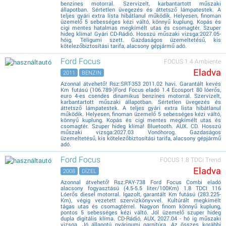
benzines motorral. Szervizelt, karbantartott műszaki
állapotban. Sértetlen üvegezés és áttetsző lámpatestek. A
teljes gyári extra lista hibátlanul működik. Helyesen, finoman
üzemelő 5 sebességes kézi váltó, könnyű kuplung. Kopás és
cigi mentes hatalmas megkímélt utas és csomagtér. Szuper
hideg klíma! Gyári CD-Rádió. Hosszú műszaki vizsga:2027.05-
hóig. Téligumi szett. Gazdaságos üzemeltetésű, kis
kötelezőbiztosítási tarifa, alacsony gépjármű adó.
Ford Focus
FOCUS 1.4 Ambiente
Eladva
2011
BENZIN
Azonnal átvehető! Rsz:SRT-353 2011.02 havi. Garantált kevés
Km futású (106.789-)Ford Focus eladó 1.4 Ecosport 80 lóerős,
euro 4-es csendes dinamikus benzines motorral. Szervizelt,
karbantartott műszaki állapotban. Sértetlen üvegezés és
áttetsző lámpatestek. A teljes gyári extra lista hibátlanul
működik. Helyesen, finoman üzemelő 5 sebességes kézi váltó,
könnyű kuplung. Kopás és cigi mentes megkímélt utas és
csomagtér. Szuper hideg klíma! Bluetooth. AUX. CD. Hosszú
műszaki vizsga:2027.03 Vonóhorog. Gazdaságos
üzemeltetésű, kis kötelezőbiztosítási tarifa, alacsony gépjármű
adó.
Ford Focus
FOCUS 1.8 TDCi Trend
Eladva
2008
DÍZEL
Azonnal átvehető! Rsz:PAY-738 Ford Focus Combi eladó
alacsony fogyasztású (4.5-5.5 liter/100Km) 1.8 TDCI 116
Lóerős diesel motorral. Igazolt, garantált Km futású (283.225-
Km), végig vezetett szervizkönyvvel. Kultúrált megkímélt
tágas utas és csomagtérrel. Nagyon finom könnyű kuplung,
pontos 5 sebességes kézi váltó. Jól üzemelő szuper hideg
dupla digitális klíma. CD-Rádió, AUX, 2027.04 - hó ig műszaki
vizsga. Jó állapotú nyárigumi garnitúra. Az összes korábbi