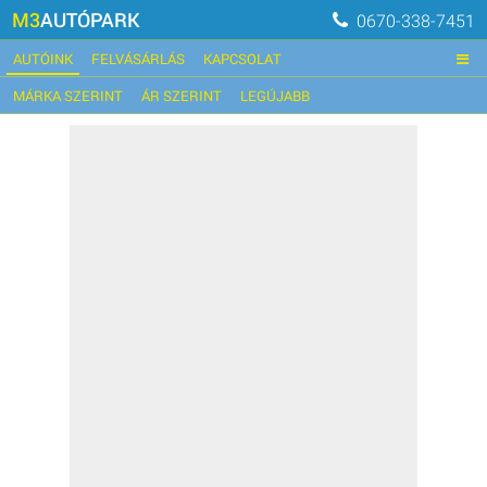
M3
AUTÓPARK
0670-338-7451
AUTÓINK
FELVÁSÁRLÁS
KAPCSOLAT
MÁRKA SZERINT
ÁR SZERINT
LEGÚJABB