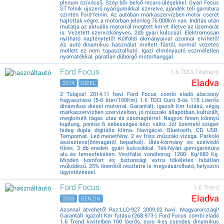
plenum szívócső. Szép bőr belső recaro ülésekkel. Gyári Focus
ST felnik újszerű nyárigumikkal szerelve, ajándék téli garnitura
szintén Ford felnin. Az autóban márkaszervizben motor cserét
hajtottak végre, a motorban jelenleg 76.000km van. Indítás után
mutatja az aktuális motorral megtett km-et illetve az üzemórát
is. Vezetett szervizkönyves. 2db gyári kulccsal. Elektromosan
nyitható napfénytető! Külföldi okmányaival azonnal elvihető!
Az autó dinamikus használat mellett füstöl, normál vezetés
mellett ez nem tapasztalható. Igazi élményautó eszméletlen
nyomatékkal, páratlan dübörgő motorhanggal.
Ford Focus
1.6 TDCi Titanium
Eladva
2014
DÍZEL
2 Tulajos! 2014.11 havi Ford Focus combi eladó alacsony
fogyasztású (5-6 liter/100Km) 1.6 TDCI Euró 5-ös 115 Lóerős
dinamikus diesel motorral. Garantált, igazolt Km futású, végig
márkaszervizben szervizelten, jó műszaki állapotban, kultúrált,
megkímélt tágas utas és csomagtérrel. Nagyon finom könnyű
kuplung, pontos 6 sebességes kézi váltó. Jól üzemelő szuper
hideg dupla digitális klíma. Navigáció. Bluetooth, CD, USB.
Tempomat. Led menetfény. 2 év friss műszaki vizsga. Parkoló
assisztens(önmagától beparkol). Ülés-kormány és szélvédő
fűtés. 3 db eredeti gyári kulcsokkal. Téli-Nyári gumigarnitúra
alu és lemezfelniken. Vestfalia vonóhorog: 1200- Kg/680 Kg.
Minden komfort és biztonsági extra tökéletes hibátlan
működésű. 25% önerőtől részletre is megvásárolható, helyszíni
ügyintézéssel.
Ford Focus
1.6 Trend
Eladva
2009
BENZIN
Azonnal átvehető! Rsz:LLD-927 2009.02 havi. Magyarországi!
Garantált igazolt Km futású (268.973-) Ford Focus combi eladó
1.6 Trend kivitelben 100 lóerős, euro 4-es csendes dinamikus