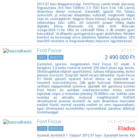
2012.07 havi Magyarországi. Ford Focus combi eladó alacsony
fogyasztású (5-6 liter/100Km) 2.0 TDCI Euró 5-ös 140 Lóerős
dinamikus diesel motorral. Garantált, igazolt Km futású,
szervizelt, jó műszaki állapotban, kultúrált, megkímélt tágas
utas és csomagtérrel. Nagyon finom könnyű kuplung, pontos 6
sebességes kézi váltó. Jól üzemelő szuper hideg dupla
digitális klíma. Bluetooth, CD, USB. AUX. Műszaki
vizsga:2026.11-hó. Ülés és szélvédő fűtés. 2 db eredeti gyári
kulcsokkal. Jó állapotú gumigarnitúra gyári alufelniken. Minden
komfort és biztonsági extra tökéletes hibátlan működésű. 25%
önerőtől részletre is megvásárolható, helyszíni ügyintézéssel.
Ford Focus
ST 2.5 T
2 490 000 Ft
2007
BENZIN
Gyönyörű, sportos megjelenésű Ford Focus ST eladó. 5
hengeres 2.5 turbo motorral szerelt 225 lóerő plusz egy kevés.
Ültetőrugókkal ellátott sportfutómű. Ízléses lefújószelep, Airtec
plenum szívócső. Szép bőr belső recaro ülésekkel. Gyári Focus
ST felnik újszerű nyáriett km-et illetve az üzemórát is.
Vezetett szervizkönyves. 2db gyári kulccsal. Elektromosan
nyitható napgumikkal szerelve, ajándék téli garnitura szintén
Ford felnin. Az autóban márkaszervizben motor cserét
hajtottak végre, a motorban jelenleg 76.000km van. Indítás után
mutatja az aktuális motorral megtfénytető! Külföldi
okmányaival azonnal elvihető! Az autó dinamikus használat
mellett füstöl, normál vezetés mellett ez nem tapasztalható.
Igazi élményautó eszméletlen nyomatékkal, páratlan dübörgő
motorhanggal.
Ford Focus
1.6 Ti-VCT Trend
Eladva
2012
BENZIN
Azonnal átvehető! 1 Tulajos! 2012.01 havi. Garantált kevés Km