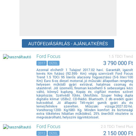
AUTÓFELVÁSÁRLÁS - AJÁNLATKÉRÉS
Ford Focus
1.5 TDCI Trend
3 790 000 Ft
2017
DÍZEL
Azonnal elvihető! 1 Tulajos! 2017.02 havi. Garantált, igazolt
kevés Km futású (92.595- Km) végig szervizelt Ford Focus
Trend 1.5 TDCi 95 lóerős alacsony fogyasztású (5-6 liter/100
Km) Euro 6-os diesel motorral, jó műszaki állapotban rengeteg
helyesen működő gyári extrával, hatalmas csomag és
utastérrel. Jól üzemelő, finoman kezelhető 6 sebességes kézi
váltó, könnyű kuplung. Kopás és cigifüst mentes szövet
kárpitozás. Szélvédő fűtés. Ülésfűtés. Szuper hideg dupla
digitális klíma! USBx2. CD-Rádió. Bluetooth. 2 db eredeti gyári
kulcsokkal. Jó állapotú Téli-nyári gumik gyári alu és
lemezfelnikre szerelten. Műszaki vizsga:2027.02-hó.
Vonóhorog:1200- Kg/680- Kg. Minden komfort és biztonsági
extra tökéletes hibátlan működésű. 25% önerőtől részletre is
megvásárolható, helyszíni ügyintézéssel.
Ford Focus
2.0 TDCi Trend Plus
2 150 000 Ft
2012
DÍZEL