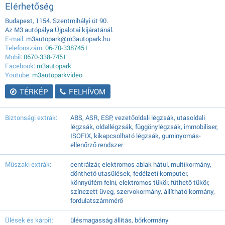
Elérhetőség
Budapest, 1154. Szentmihályi út 90.
Az M3 autópálya Újpalotai kijáratánál.
E-mail
: m3autopark@m3autopark.hu
Telefonszám
:
06-70-3387451
Mobil
:
0670-338-7451
Facebook
:
m3autopark
Youtube
:
m3autoparkvideo
TÉRKÉP
FELHÍVOM
Biztonsági extrák:
ABS, ASR, ESP, vezetőoldali légzsák, utasoldali
légzsák, oldallégzsák, függönylégzsák, immobiliser,
ISOFIX, kikapcsolható légzsák, guminyomás-
ellenőrző rendszer
Műszaki extrák:
centrálzár, elektromos ablak hátul, multikormány,
dönthető utasülések, fedélzeti komputer,
könnyűfém felni, elektromos tükör, fűthető tükör,
színezett üveg, szervokormány, állítható kormány,
fordulatszámmérő
Ülések és kárpit:
ülésmagasság állítás, bőrkormány