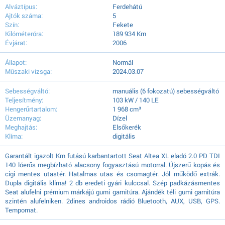
Alváztípus:
Ferdehátú
Ajtók száma:
5
Szín:
Fekete
Kilóméteróra:
189 934 Km
Évjárat:
2006
Állapot:
Normál
Műszaki vizsga:
2024.03.07
Sebességváltó:
manuális (6 fokozatú) sebességváltó
Teljesítmény:
103 kW / 140 LE
Hengerűrtartalom:
1 968 cm³
Üzemanyag:
Dízel
Meghajtás:
Elsőkerék
Klíma:
digitális
Garantált igazolt Km futású karbantartott Seat Altea XL eladó 2.0 PD TDI
140 lóerős megbízható alacsony fogyasztású motorral. Újszerű kopás és
cigi mentes utastér. Hatalmas utas és csomagtér. Jól működő extrák.
Dupla digitális klíma! 2 db eredeti gyári kulccsal. Szép padkázásmentes
Seat alufelni prémium márkájú gumi garnitúra. Ajándék téli gumi garnitúra
szintén alufelniken. 2dines androidos rádió Bluetooth, AUX, USB, GPS.
Tempomat.