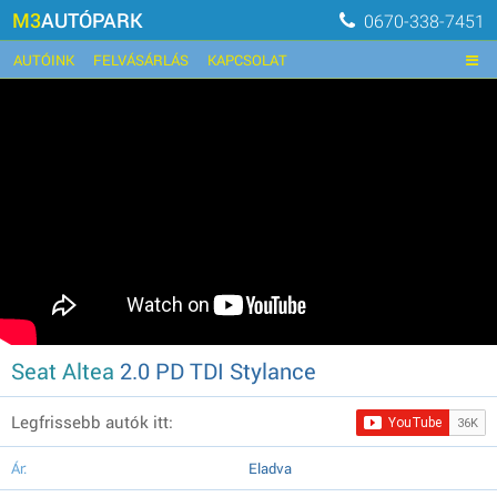
M3
AUTÓPARK
0670-338-7451
AUTÓINK
FELVÁSÁRLÁS
KAPCSOLAT
Seat Altea
2.0 PD TDI Stylance
Legfrissebb autók itt:
Ár:
Eladva