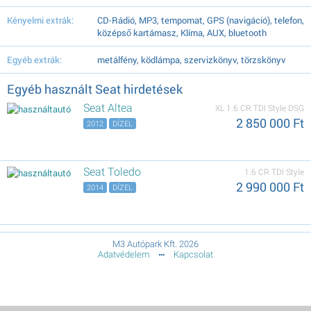
Kényelmi extrák:
CD-Rádió, MP3, tempomat, GPS (navigáció), telefon,
középső kartámasz, Klíma, AUX, bluetooth
Egyéb extrák:
metálfény, ködlámpa, szervizkönyv, törzskönyv
Egyéb használt Seat hirdetések
Seat Altea
XL 1.6 CR TDI Style DSG
2 850 000 Ft
2012
DÍZEL
Seat Toledo
1.6 CR TDI Style
2 990 000 Ft
2014
DÍZEL
M3 Autópark Kft. 2026
Adatvédelem
Kapcsolat