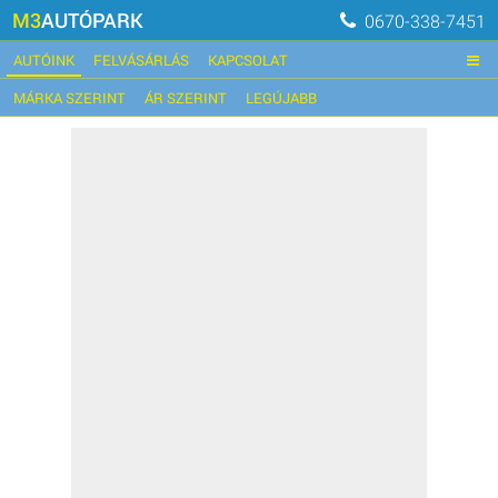
M3
AUTÓPARK
0670-338-7451
AUTÓINK
FELVÁSÁRLÁS
KAPCSOLAT
MÁRKA SZERINT
ÁR SZERINT
LEGÚJABB