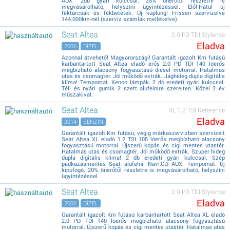
AUX. 2db gyári kulccsal. 25% önerőtől részletre is
megvásárolható, helyszíni ügyintézéssel. Elől-Hátul új
féktárcsák és fékbetétek. Új kuplung! Frissen szervizelve
144.000km-nél (szerviz számlák mellékelve).
Seat Altea
2.0 PD TDI Stylance
Eladva
2006
DÍZEL
Azonnal átvehető! Magyarországi! Garantált igazolt Km futású
karbantartott Seat Altea eladó erős 2.0 PD TDI 140 lóerős
megbízható alacsony fogyasztású diesel motorral. Hatalmas
utas és csomagtér. Jól működő extrák. Jághideg dupla digitális
klíma! Tempomat. Xenon lámpák. 2 db eredeti gyári kulccsal.
Téli és nyári gumik 2 szett alufelnire szerelten. Közel 2 év
műszakival.
Seat Altea
XL 1.2 TSI Reference
Eladva
2014
BENZIN
Garantált igazolt Km futású, végig márkaszervizben szervizelt
Seat Altea XL eladó 1.2 TSI 105 lóerős megbízható alacsony
fogyasztású motorral. Újszerű kopás és cigi mentes utastér.
Hatalmas utas és csomagtér. Jól működő extrák. Szuper hideg
dupla digitális klíma! 2 db eredeti gyári kulccsal. Szép
padkázásmentes Seat alufelni. Navi,CD, AUX. Tempomat. Új
kipufogó. 20% önerőtől részletre is megvásárolható, helyszíni
ügyintézéssel.
Seat Altea
2.0 PD TDI Stylance
Eladva
2006
DÍZEL
Garantált igazolt Km futású karbantartott Seat Altea XL eladó
2.0 PD TDI 140 lóerős megbízható alacsony fogyasztású
motorral. Újszerű kopás és cigi mentes utastér. Hatalmas utas