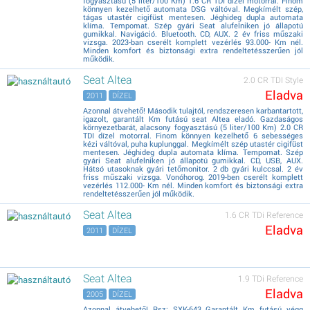
fogyasztású (5 liter/100 Km) 1.6 CR TDI dízel motorral. Finom
könnyen kezelhető automata DSG váltóval. Megkímélt szép,
tágas utastér cigifüst mentesen. Jéghideg dupla automata
klíma. Tempomat. Szép gyári Seat alufelniken jó állapotú
gumikkal. Navigáció. Bluetooth. CD, AUX. 2 év friss műszaki
vizsga. 2023-ban cserélt komplett vezérlés 93.000- Km nél.
Minden komfort és biztonsági extra rendeltetésszerűen jól
működik.
Seat Altea
2.0 CR TDI Style
Eladva
2011
DÍZEL
Azonnal átvehető! Második tulajtól, rendszeresen karbantartott,
igazolt, garantált Km futású seat Altea eladó. Gazdaságos
környezetbarát, alacsony fogyasztású (5 liter/100 Km) 2.0 CR
TDI dízel motorral. Finom könnyen kezelhető 6 sebességes
kézi váltóval, puha kuplunggal. Megkímélt szép utastér cigifüst
mentesen. Jéghideg dupla automata klíma. Tempomat. Szép
gyári Seat alufelniken jó állapotú gumikkal. CD, USB, AUX.
Hátsó utasoknak gyári tetőmonitor. 2 db gyári kulccsal. 2 év
friss műszaki vizsga. Vonóhorog. 2019-ben cserélt komplett
vezérlés 112.000- Km nél. Minden komfort és biztonsági extra
rendeltetésszerűen jól működik.
Seat Altea
1.6 CR TDi Reference
Eladva
2011
DÍZEL
Seat Altea
1.9 TDi Reference
Eladva
2005
DÍZEL
Azonnal átvehető! Rsz: SXK-643 Garantált Km futású végg