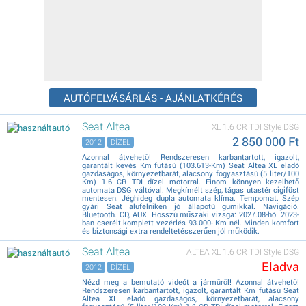
AUTÓFELVÁSÁRLÁS - AJÁNLATKÉRÉS
Seat Altea
XL 1.6 CR TDI Style DSG
2 850 000 Ft
2012
DÍZEL
Azonnal átvehető! Rendszeresen karbantartott, igazolt,
garantált kevés Km futású (103.613-Km) Seat Altea XL eladó
gazdaságos, környezetbarát, alacsony fogyasztású (5 liter/100
Km) 1.6 CR TDI dízel motorral. Finom könnyen kezelhető
automata DSG váltóval. Megkímélt szép, tágas utastér cigifüst
mentesen. Jéghideg dupla automata klíma. Tempomat. Szép
gyári Seat alufelniken jó állapotú gumikkal. Navigáció.
Bluetooth. CD, AUX. Hosszú műszaki vizsga: 2027.08-hó. 2023-
ban cserélt komplett vezérlés 93.000- Km nél. Minden komfort
és biztonsági extra rendeltetésszerűen jól működik.
Seat Altea
ALTEA XL 1.6 CR TDI Style DSG
Eladva
2012
DÍZEL
Nézd meg a bemutató videót a járműről! Azonnal átvehető!
Rendszeresen karbantartott, igazolt, garantált Km futású Seat
Altea XL eladó gazdaságos, környezetbarát, alacsony