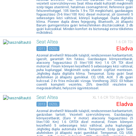
vezetett szervizkönyvves Seat Altea eladó kultúrált megkímélt
szép tágas utastérrel, hatalmas csomagrtérrel, Reference gyári
felszereltséggel. 105 lóerős 1.9-s TDI megbízható, gazdaságos
fogyasztású (5-6 liter/100 Km) diesel motorral, jól üzemelő 5
sebességes kézi váltóval, könnyű kuplunggal. Dupla digitális
klíma. Pioneer dupla dines fejegység. Bluetooth, Jó állapotú
Barum gumigarnitúra gyári lemezfelniken dísztárcsákkal. 2 db
gyári kulcsokkal. Minden komfort és biztonsági extra tökéletes
működésű.
Seat Altea
1.6 CR TDi
Eladva
2011
DÍZEL
Azonnal átvehető! Második tulajtól, rendszeresen karbantartott,
igazolt, garantált Km futású. Gazdaságos környezetbarát,
alacsony fogyasztású (5 liter/100 Km) 1.6 CR TDI dízel
motorral. Finom könnyen kezelhető 5 sebességes kézi váltóval,
puha kuplunggal. Megkímélt szép utastér cigifüst mentesen.
Jéghideg dupla digitális klíma. Tempomat. Szép gyári Seat
alufelniken jó állapotú gumikkal. CD, USB, AUX. 3 db gyári
kulccsal. 2 év friss műszaki vizsga. Vonóhorog. 2022. 03 hóban
cserélt komplett vezérlés. 25% önerőtől részletre is
megvásárolható, helyszíni ügyintézéssel.
Seat Altea
XL 1.6 CR TDI Style Copa
Eladva
2013
DÍZEL
Azonnal átvehető! Második tulajtól, rendszeresen karbantartott,
garázsban tartott. Vezetett szervizkönyves. Gazdaságos
környezetbarát, (Euro V motor) alacsony fogyasztású (5
liter/100 Km) 1.6 CRTDI dízel motorral, Finom könnyen
kezelhető 5 sebességes kézi váltóval, puha kuplunggal.
Jéghideg dupla automata klíma. Tempomat. Szép gyári Seat
alufelniken jó állapotú nyári gumikkal. Tempomat, CD, USB,