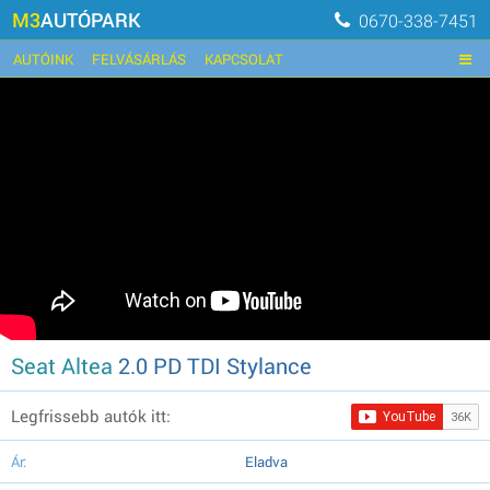
M3
AUTÓPARK
0670-338-7451
AUTÓINK
FELVÁSÁRLÁS
KAPCSOLAT
Seat Altea
2.0 PD TDI Stylance
Legfrissebb autók itt:
Ár:
Eladva