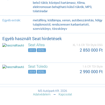
belső tükör, középső kartámasz, Klíma,
elektromosan behajtható külső tükrök, MP3,
tolatóradar
Egyéb extrák:
metálfény, ködlámpa, xenon, autóbeszámítás, hölgy
tulajdonostól, rendszeresen karbantartott,
szervizkönyv, törzskönyv
Egyéb használt Seat hirdetések
Seat Altea
XL 1.6 CR TDI Style DSG
2 850 000 Ft
2012
DÍZEL
Seat Toledo
1.6 CR TDI Style
2 990 000 Ft
2014
DÍZEL
M3 Autópark Kft. 2026
Adatvédelem
Kapcsolat