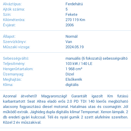
Alváztípus:
Ferdehátú
Ajtók száma:
5
Szín:
Fekete
Kilóméteróra:
270 119 Km
Évjárat:
2006
Állapot:
Normál
Szervízkönyv:
Van
Műszaki vizsga:
2024.05.19
Sebességváltó:
manuális (6 fokozatú) sebességváltó
Teljesítmény:
103 kW / 140 LE
Hengerűrtartalom:
1 968 cm³
Üzemanyag:
Dízel
Meghajtás:
Elsőkerék
Klíma:
digitális
Azonnal átvehető! Magyarországi! Garantált igazolt Km futású
karbantartott Seat Altea eladó erős 2.0 PD TDI 140 lóerős megbízható
alacsony fogyasztású diesel motorral. Hatalmas utas és csomagtér. Jól
működő extrák. Jághideg dupla digitális klíma! Tempomat. Xenon lámpák. 2
db eredeti gyári kulccsal. Téli és nyári gumik 2 szett alufelnire szerelten.
Közel 2 év műszakival.