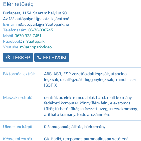
Elérhetőség
Budapest, 1154. Szentmihályi út 90.
Az M3 autópálya Újpalotai kijáratánál.
E-mail
: m3autopark@m3autopark.hu
Telefonszám
:
06-70-3387451
Mobil
:
0670-338-7451
Facebook
:
m3autopark
Youtube
:
m3autoparkvideo
TÉRKÉP
FELHÍVOM
Biztonsági extrák:
ABS, ASR, ESP, vezetőoldali légzsák, utasoldali
légzsák, oldallégzsák, függönylégzsák, immobiliser,
ISOFIX
Műszaki extrák:
centrálzár, elektromos ablak hátul, multikormány,
fedélzeti komputer, könnyűfém felni, elektromos
tükör, fűthető tükör, színezett üveg, szervokormány,
állítható kormány, fordulatszámmérő
Ülések és kárpit:
ülésmagasság állítás, bőrkormány
Kényelmi extrák:
CD-Rádió, tempomat, automatikusan sötétedő